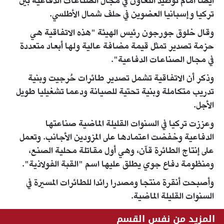
أيضا أمام توطيد التعاون في مجال الصناعات الدفاعية بين
تركيا وإسبانيا العضوين في حلف شمال الأطلسي.
وقال خلوق جورجون رئيس الهيئة "هذه الاتفاقية هي
حزمة تصدير تمثل قيمة مضافة عالية ولها أبعاد متعددة
في مجال الصناعات الدفاعية".
وذكر أن الاتفاقية تشمل تصدير طائرات حُرجيت وبنية
تدريب متكاملة وبنية تحتية للصيانة ودعما تشغيليا طويل
الأجل.
وعززت تركيا في السنوات القليلة الماضية صناعتها
الدفاعية وخفضت اعتمادها على المزودين الأجانب. وتعمل
على إنتاج الطائرة قآن، وهي أول مقاتلة محلية الصنع،
ومنظومة دفاع جوي يطلق عليها اسم "القبة الفولاذية".
وأصبحت أنقرة منتجا ومصدرا رائدا للطائرات المسيرة في
السنوات القليلة الماضية.
المزيد من نفس القسم