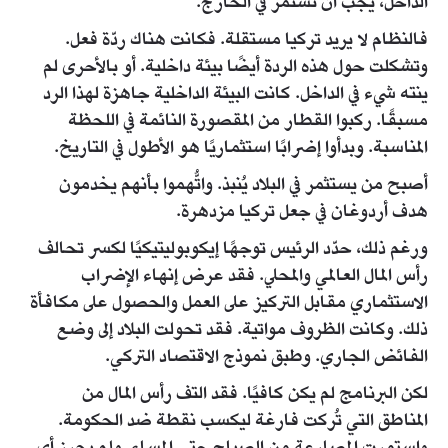
الداخل، يجب أن تستمر في الخارج.
فالنظام لا يريد تركيا مستقلة. فكانت هناك ردّة فعل.
وتشكلت حول هذه الردة أيضًا بيئة داخلية. أو بالأحرى لم
ينته شيء في الداخل. كانت البيئة الداخلية جاهزة لهذا الرد
مسبقًا. ركبوا القطار من المقصورة النائمة في اللحظة
المناسبة. وبدأوا إضرابًا استثماريًا هو الأطول في التاريخ.
أصبح من يستثمر في البلاد يُنبذ. واتُّهموا بأنهم يخدمون
هدف أردوغان في جعل تركيا مزدهرة.
ورغم ذلك، حدّد الرئيس توجهًا إيكوبوليتيكيًا لكسر تحالف
رأس المال العالمي والمحلي. فقد عرض إنهاء الإضراب
الاستثماري مقابل التركيز على العمل والحصول على مكافأة
ذلك. وكانت الظروف مواتية. فقد تحولت البلاد إلى وضع
الفائض الجاري. وطبق نموذج الاقتصاد التركي.
لكن البرنامج لم يكن كافيًا. فقد التف رأس المال من
المناطق التي تُركت فارغة ليكسب نقطة ضد الحكومة.