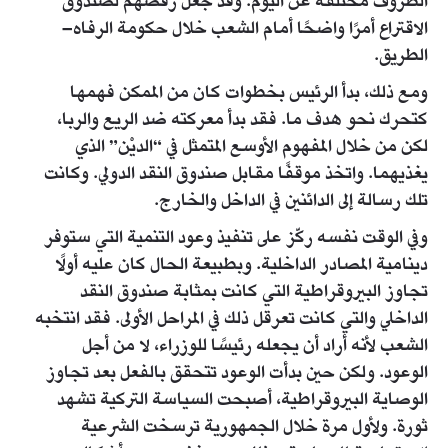
الظروف مختلفة عن اليوم. وقد جُعل رفضهم لصندوق
الاقتراع أمرًا واضحًا أمام الشعب خلال حكومة الرفاه–
الطريق.
ومع ذلك، بدأ الرئيس بخطوات كان من الممكن فهمها
كتحرك نحو هدف ما. فقد بدأ معركته ضد الريع والربا،
لكن من خلال المفهوم الأوسع المتمثل في “الديْن” الذي
يغذيهما. واتخذ موقفًا مقابل صندوق النقد الدولي. وكانت
تلك رسالة إلى الدائنين في الداخل والخارج.
وفي الوقت نفسه ركّز على تنفيذ وعود التنمية التي ستوفر
دينامية المصادر الداخلية. وبطبيعة الحال كان عليه أولًا
تجاوز البيروقراطية التي كانت بمثابة صندوق النقد
الداخلي والتي كانت تعرقل ذلك في المراحل الأولى. فقد انتخبه
الشعب لأنه أراد أن يجعله رئيسًا للوزراء، لا من أجل
الوعود. ولكن حين بدأت الوعود تتحقق بالفعل بعد تجاوز
الوصاية البيروقراطية، أصبحت السياسة التركية تشهد
ثورة. ولأول مرة خلال الجمهورية ترسخت الشرعية