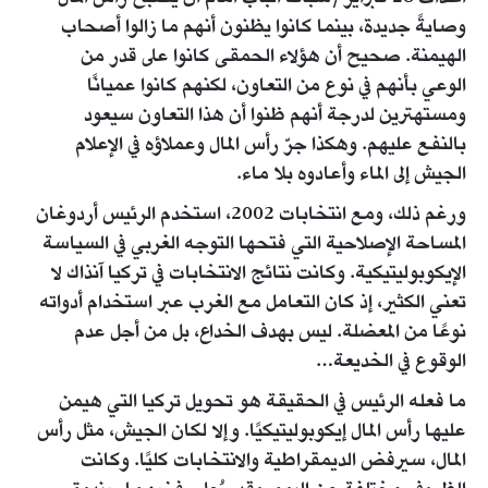
وصايةً جديدة، بينما كانوا يظنون أنهم ما زالوا أصحاب
الهيمنة. صحيح أن هؤلاء الحمقى كانوا على قدر من
الوعي بأنهم في نوع من التعاون، لكنهم كانوا عميانًا
ومستهترين لدرجة أنهم ظنوا أن هذا التعاون سيعود
بالنفع عليهم. وهكذا جرّ رأس المال وعملاؤه في الإعلام
الجيش إلى الماء وأعادوه بلا ماء.
ورغم ذلك، ومع انتخابات 2002، استخدم الرئيس أردوغان
المساحة الإصلاحية التي فتحها التوجه الغربي في السياسة
الإيكوبوليتيكية. وكانت نتائج الانتخابات في تركيا آنذاك لا
تعني الكثير، إذ كان التعامل مع الغرب عبر استخدام أدواته
نوعًا من المعضلة. ليس بهدف الخداع، بل من أجل عدم
الوقوع في الخديعة…
ما فعله الرئيس في الحقيقة هو تحويل تركيا التي هيمن
عليها رأس المال إيكوبوليتيكيًا. وإلا لكان الجيش، مثل رأس
المال، سيرفض الديمقراطية والانتخابات كليًا. وكانت