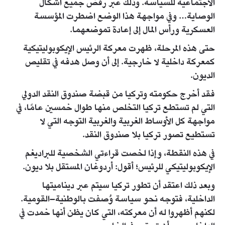
الاجتماعية للسياسة. وذلك عبر رفض جميع أشكال
الوصاية… وفي مواجهة هذا الوضع اضطرت المؤسسة
العسكرية ورأس المال إلى إعادة تموضعهما.
حتى هذه المرحلة، ظهرت معركة الرئيس الإيكوبوليتيكية
كمعركة داخلية لا خارجية. إلى أن وصل هدفه في تقليص
الديون.
فقد أخرج حكومته وتركيا من قبضة صندوق النقد الدولي
التي لم تستطع تركيا التخلص منها طوال خمسين عامًا، في
مواجهة كل الأوساط الغربية والغربية التوجه التي لا
تستطيع تصور تركيا بلا صندوق النقد.
في هذه النقطة، وإذا لخصت قراءتي الشخصية للبراديغم
الإيكوبوليتيكي للرئيس؛ أقول: أردوغان المستقل بلا ديون.
وبعد ذلك اعتقد أن تطور تركيا سيتم عبر ديناميتها
الداخلية، فتوجه نحو سياسة وُصفت بالوطنية–القومية.
لكنهم أظهروا له أن معركته، التي كان يظن أنها خمدت في