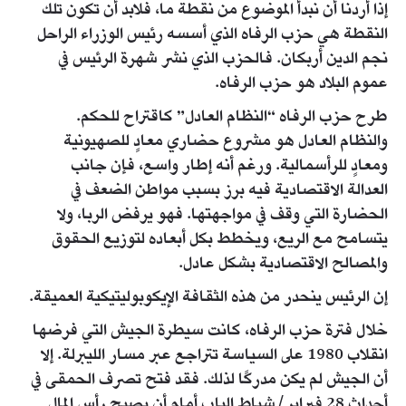
إذا أردنا أن نبدأ الموضوع من نقطة ما، فلابد أن تكون تلك
النقطة هي حزب الرفاه الذي أسسه رئيس الوزراء الراحل
نجم الدين أربكان. فالحزب الذي نشر شهرة الرئيس في
عموم البلاد هو حزب الرفاه.
طرح حزب الرفاه “النظام العادل” كاقتراح للحكم.
والنظام العادل هو مشروع حضاري معادٍ للصهيونية
ومعادٍ للرأسمالية. ورغم أنه إطار واسع، فإن جانب
العدالة الاقتصادية فيه برز بسبب مواطن الضعف في
الحضارة التي وقف في مواجهتها. فهو يرفض الربا، ولا
يتسامح مع الريع، ويخطط بكل أبعاده لتوزيع الحقوق
والمصالح الاقتصادية بشكل عادل.
إن الرئيس ينحدر من هذه الثقافة الإيكوبوليتيكية العميقة.
خلال فترة حزب الرفاه، كانت سيطرة الجيش التي فرضها
انقلاب 1980 على السياسة تتراجع عبر مسار الليبرلة. إلا
أن الجيش لم يكن مدركًا لذلك. فقد فتح تصرف الحمقى في
أحداث 28 فبراير/شباط الباب أمام أن يصبح رأس المال