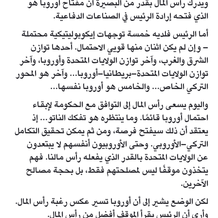
ويدرك رأس المال بقدر من البصيرة أن مفتاح أوروبا هو
الذي فتحه إرادة الرئيس في الصناعات الدفاعية.
أما الرئيس فلديه خمسة توجهات إيكوبوليتيكية محتملة
– وإن لم يكن اثنان منها قويي الاحتمال. أحدها توازن
الشرق والغرب، وآخر توازن الولايات المتحدة وأوروبا، وآخر
توازن الولايات المتحدة–بريطانيا–أوروبا… وآخر هو المحور
التركي الخاص… والخامس هو أوروبا نفسها…
واليوم يسعى رأس المال إلى التوافق مع الحكومة لإبقاء
احتمال أوروبا قائمًا. وما ينتظره هو تفكك الناتو… إذ
يعتقد أن ذلك سيفتح فرصة، ومن ثم يمكن تحقيق التكامل
التركي–الأوروبي. وحتى الأوروبيون أنفسهم لا يبتعدون
عن الولايات المتحدة بالقدر الذي يفعله رأس مالنا. فهم
يتخذون موقفًا ليس لمصلحتهم فقط، بل بحجة مصالح
الآخرين.
لكن الوضع يشير إلى أن أوروبا تسير عكس رغبة رأس المال.
وأرى أن الرئيس يقرأ الموقف أفضل من رأس المال.