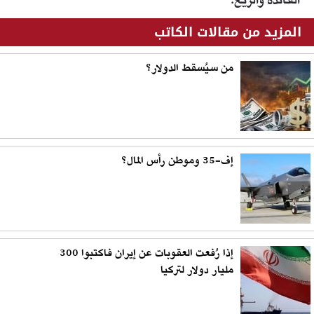
الفائدة والريع.
المزيد من مقالات الكاتب
من سيُسقط الدولار؟
إف-35 وموطن رأس المال؟
إذا رُفعت العقوبات عن إيران فاكتبوا 300
مليار دولار لتركيا