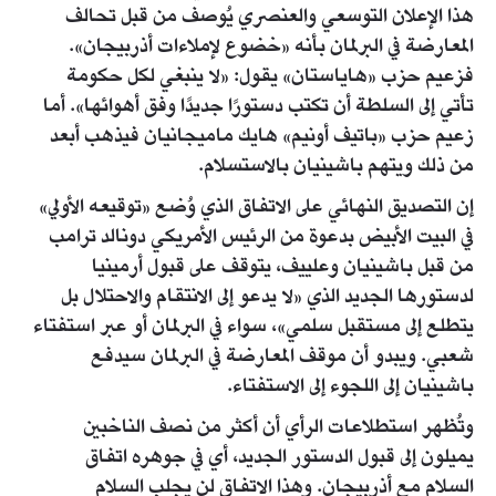
هذا الإعلان التوسعي والعنصري يُوصف من قبل تحالف
المعارضة في البرلمان بأنه «خضوع لإملاءات أذربيجان».
فزعيم حزب «هاياستان» يقول: «لا ينبغي لكل حكومة
تأتي إلى السلطة أن تكتب دستورًا جديدًا وفق أهوائها». أما
زعيم حزب «باتيف أونيم» هايك ماميجانيان فيذهب أبعد
من ذلك ويتهم باشينيان بالاستسلام.
إن التصديق النهائي على الاتفاق الذي وُضع «توقيعه الأولي»
في البيت الأبيض بدعوة من الرئيس الأمريكي دونالد ترامب
من قبل باشينيان وعلييف، يتوقف على قبول أرمينيا
لدستورها الجديد الذي «لا يدعو إلى الانتقام والاحتلال بل
يتطلع إلى مستقبل سلمي»، سواء في البرلمان أو عبر استفتاء
شعبي. ويبدو أن موقف المعارضة في البرلمان سيدفع
باشينيان إلى اللجوء إلى الاستفتاء.
وتُظهر استطلاعات الرأي أن أكثر من نصف الناخبين
يميلون إلى قبول الدستور الجديد، أي في جوهره اتفاق
السلام مع أذربيجان. وهذا الاتفاق لن يجلب السلام