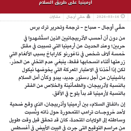
أرمينيا على طريق السلام
2026-03-16
حقي أوجال
مقالات
حقّي أوجال - صباح - ترجمة وتحرير ترك برس
من دون أن أحسب الأذربيجانيين الذين استُشهدوا في
حربين؛ وعند الحديث عن أرمينيا التي تسببت في مقتل
خمسة آلاف شخص في ناغورنو كاراباخ بسبب الألغام التي
زرعتها أثناء انسحابها فقط، ينبغي عدم التخلي عن الحذر.
لكن إذا أخذنا في الاعتبار المعركة التي يخوضها نيكول
باشينيان من أجل دستور جديد، يبدو وكأن أمل السلام
بالنسبة لأذربيجان، والطمأنينة والخلاص من الفقر
بالنسبة لأرمينيا قد بدأ يلوح في الأفق.
إن «اتفاق السلام» بين أرمينيا وأذربيجان، الذي وقع ضحية
لأحد خروجـات ترامب المتمحورة حول ذاته ونُسبت
وساطته إلى الولايات المتحدة، كان قد تحقق قبل وقت طويل
من مراسم التوقيع التي جرت في البيت الأبيض في أغسطس