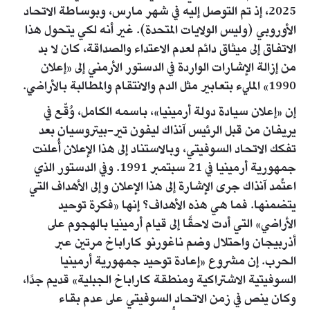
2025، إذ تم التوصل إليه في شهر مارس، وبوساطة الاتحاد
الأوروبي (وليس الولايات المتحدة). غير أنه لكي يتحول هذا
الاتفاق إلى ميثاق دائم لعدم الاعتداء والصداقة، كان لا بد
من إزالة الإشارات الواردة في الدستور الأرمني إلى «إعلان
1990» المليء بتعابير مثل الدم والانتقام والمطالبة بالأراضي.
إن «إعلان سيادة دولة أرمينيا»، باسمه الكامل، وُقّع في
يريفان من قبل الرئيس آنذاك ليفون تير-بيتروسيان بعد
تفكك الاتحاد السوفيتي، وبالاستناد إلى هذا الإعلان أُعلنت
جمهورية أرمينيا في 21 سبتمبر 1991. وفي الدستور الذي
اعتُمد آنذاك جرى الإشارة إلى هذا الإعلان وإلى الأهداف التي
يتضمنها. فما هي هذه الأهداف؟ إنها «فكرة توحيد
الأراضي» التي أدت لاحقًا إلى قيام أرمينيا بالهجوم على
أذربيجان واحتلال وضم ناغورنو كاراباخ مرتين عبر
الحرب. إن مشروع «إعادة توحيد جمهورية أرمينيا
السوفيتية الاشتراكية ومنطقة كاراباخ الجبلية» قديم جدًا،
وكان ينص في زمن الاتحاد السوفيتي على عدم بقاء