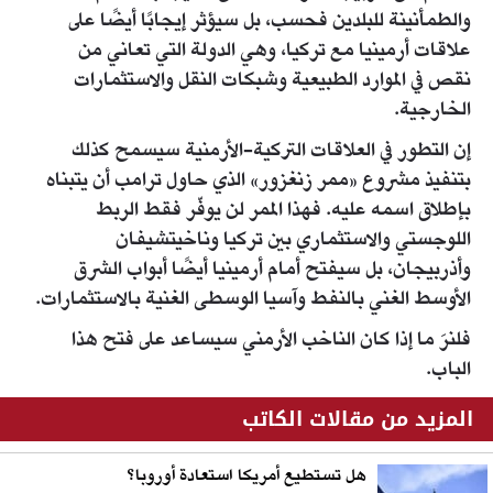
والطمأنينة للبلدين فحسب، بل سيؤثر إيجابًا أيضًا على
علاقات أرمينيا مع تركيا، وهي الدولة التي تعاني من
نقص في الموارد الطبيعية وشبكات النقل والاستثمارات
الخارجية.
إن التطور في العلاقات التركية-الأرمنية سيسمح كذلك
بتنفيذ مشروع «ممر زنغزور» الذي حاول ترامب أن يتبناه
بإطلاق اسمه عليه. فهذا الممر لن يوفّر فقط الربط
اللوجستي والاستثماري بين تركيا وناخيتشيفان
وأذربيجان، بل سيفتح أمام أرمينيا أيضًا أبواب الشرق
الأوسط الغني بالنفط وآسيا الوسطى الغنية بالاستثمارات.
فلنرَ ما إذا كان الناخب الأرمني سيساعد على فتح هذا
الباب.
المزيد من مقالات الكاتب
هل تستطيع أمريكا استعادة أوروبا؟