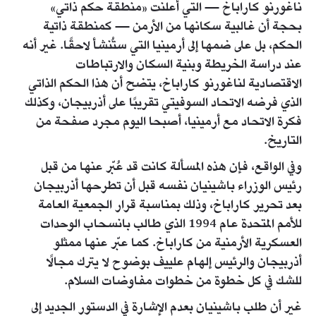
ناغورنو كاراباخ — التي أُعلنت «منطقة حكم ذاتي»
بحجة أن غالبية سكانها من الأرمن — كمنطقة ذاتية
الحكم، بل على ضمها إلى أرمينيا التي ستُنشأ لاحقًا. غير أنه
عند دراسة الخريطة وبنية السكان والارتباطات
الاقتصادية لناغورنو كاراباخ، يتضح أن هذا الحكم الذاتي
الذي فرضه الاتحاد السوفيتي تقريبًا على أذربيجان، وكذلك
فكرة الاتحاد مع أرمينيا، أصبحا اليوم مجرد صفحة من
التاريخ.
وفي الواقع، فإن هذه المسألة كانت قد عُبّر عنها من قبل
رئيس الوزراء باشينيان نفسه قبل أن تطرحها أذربيجان
بعد تحرير كاراباخ، وذلك بمناسبة قرار الجمعية العامة
للأمم المتحدة عام 1994 الذي طالب بانسحاب الوحدات
العسكرية الأرمنية من كاراباخ. كما عبّر عنها ممثلو
أذربيجان والرئيس إلهام علييف بوضوح لا يترك مجالًا
للشك في كل خطوة من خطوات مفاوضات السلام.
غير أن طلب باشينيان بعدم الإشارة في الدستور الجديد إلى