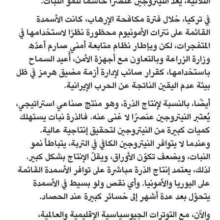
الثلاثية، يُعد النيتروجين عنصرًا حاسمًا لنمو النبات.
في تركيا، خلال فترة مكافحة الإرهاب، كانت الأسمدة
القائمة على نترات الأمونيوم محظورة نظرًا لاستخدامها في
المتفجرات، لكن وبإطار نظام متابعة أمني صارم أعدّه
وزارة الزراعة وبالتعاون مع أجهزة الأمن، أُعيد السماح
باستخدامها، كقرار صائب لإدارة أزمة مضيق هرمز في ظل
بيئة عدم اليقين الناتجة عن الحرب الإيرانية.
أيضًا، بالنسبة لإنتاج الذرة، وهو منتج صناعي استراتيجي،
يُعتبر النيتروجين عنصرًا لا غنى عنه. فالذرة نبات يستهلك
كميات كبيرة من النيتروجين لتحقيق إنتاجية عالية.
وعندما لا يتوافر النيتروجين الكافي في التربة، يتباطأ نمو
النبات، ويضعف تكوّن الأوراق، ويقلّ الإنتاج بشكل كبير.
لذلك، يعتمد إنتاج الذرة مباشرة على توافر الأسمدة القائمة
على اليوريا والأمونيا. وأي نقص ولو بسيط في الأسمدة
يتحوّل بعد عدة أشهر إلى خسائر كبيرة عند الحصاد.
والآن، مع التوترات الجيوسياسية الإقليمية والعالمية،