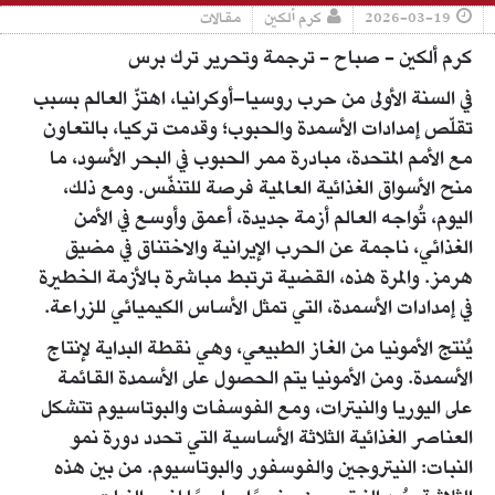
2026-03-19
كرم ألكين
مقالات
كرم ألكين - صباح - ترجمة وتحرير ترك برس
في السنة الأولى من حرب روسيا–أوكرانيا، اهتزّ العالم بسبب
تقلّص إمدادات الأسمدة والحبوب؛ وقدمت تركيا، بالتعاون
مع الأمم المتحدة، مبادرة ممر الحبوب في البحر الأسود، ما
منح الأسواق الغذائية العالمية فرصة للتنفّس. ومع ذلك،
اليوم، تُواجه العالم أزمة جديدة، أعمق وأوسع في الأمن
الغذائي، ناجمة عن الحرب الإيرانية والاختناق في مضيق
هرمز. والمرة هذه، القضية ترتبط مباشرة بالأزمة الخطيرة
في إمدادات الأسمدة، التي تمثل الأساس الكيميائي للزراعة.
يُنتج الأمونيا من الغاز الطبيعي، وهي نقطة البداية لإنتاج
الأسمدة. ومن الأمونيا يتم الحصول على الأسمدة القائمة
على اليوريا والنيترات، ومع الفوسفات والبوتاسيوم تتشكل
العناصر الغذائية الثلاثة الأساسية التي تحدد دورة نمو
النبات: النيتروجين والفوسفور والبوتاسيوم. من بين هذه