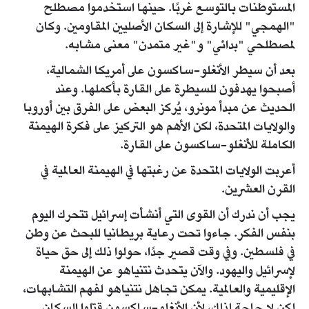
المستوطنات بالتوسع غربًا. حينها استخدموا مصطلح
"الهمجي" للإشارة إلى السكان الأصليين المقاومين. وكان
لمصطلحي "بدائي" و"غير متمدن" معنى مشابه.
بعد أن سيطر الأنغلو-ساكسون على أمريكا الشمالية،
أصبحوا يهدفون للسيطرة على القارة بأكملها. وعند
الحديث عن مبدأ مونرو، يُركز البعض على الفرق بين أوروبا
والولايات المتحدة، لكن الأهم هو التركيز على فكرة الهيمنة
الكاملة للأنغلو-ساكسون على القارة.
أعربت الولايات المتحدة عن رغبتها في الهيمنة العالمية في
القرن العشرين.
يجب أن ندرك أن القوى التي أنشأت إسرائيل تتحرك اليوم
بنفس الفكر. جاءوا تحت رعاية بريطانيا للبحث عن وطن
في فلسطين. وفي وقت قصير جدًا، حولوا ذلك إلى حق حياة
لإسرائيل واليهود. والآن يتحدث نتنياهو عن الهيمنة
الإقليمية والعالمية. يمكن تجاهل نتنياهو لفهم التشابهات،