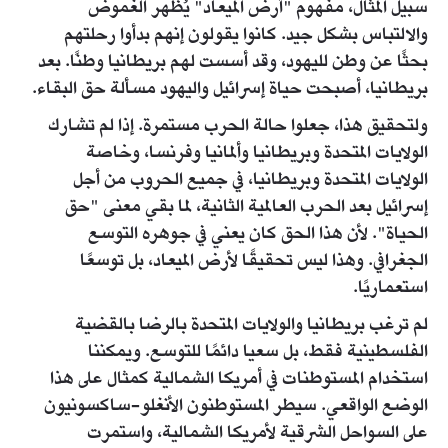
سبيل المثال، مفهوم "أرض الميعاد" يُظهر الغموض
والالتباس بشكل جيد. كانوا يقولون إنهم بدأوا رحلتهم
بحثًا عن وطن لليهود، وقد أسست لهم بريطانيا وطنًا. بعد
بريطانيا، أصبحت حياة إسرائيل واليهود مسألة حق البقاء.
ولتحقيق هذا، جعلوا حالة الحرب مستمرة. إذا لم تشارك
الولايات المتحدة وبريطانيا وألمانيا وفرنسا، وخاصة
الولايات المتحدة وبريطانيا، في جميع الحروب من أجل
إسرائيل بعد الحرب العالمية الثانية، لما بقي معنى "حق
الحياة". لأن هذا الحق كان يعني في جوهره التوسع
الجغرافي. وهذا ليس تحقيقًا لأرض الميعاد، بل توسعًا
استعماريًا.
لم ترغب بريطانيا والولايات المتحدة بالرضا بالقضية
الفلسطينية فقط، بل سعيا دائمًا للتوسع. ويمكننا
استخدام المستوطنات في أمريكا الشمالية كمثال على هذا
الوضع الواقعي. سيطر المستوطنون الأنغلو-ساكسونيون
على السواحل الشرقية لأمريكا الشمالية، واستمرت