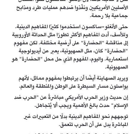
لكن لا حاجة لذلك، لأن الأنغلو-ساكسون قتلوا السكان
الأصليين الأمريكيين ونفّذوا ضدهم عمليات طرد ومذابح
جماعية بلا رحمة.
حتى الأنغلو-ساكسون استخدموا كثيرًا المفاهيم الدينية.
وللأسف، أدت المفاهيم الأكثر تطورًا مثل الحداثة الأوروبية
إلى مناقشة "الحضارة" على أرضية مختلفة. لكن مفهوم
"الحضارة" كان، مثل الصهيونية، يعبر عن أيديولوجية
استعمارية. واليوم، المفهوم الذي حل محل "الحضارة" هو
الصهيونية.
ويريد الصهاينة أيضًا أن يرتبطوا بمفهوم مماثل، لأنهم
يواصلون مسار السيطرة على الوطن والمنطقة والعالم.
إن حديث وزير الحرب الأمريكي مباشرةً عن "الحرب ضد
الإسلام" حدث بالغ الأهمية ويجب ألا يُتجاهل.
توجههم نحو المفاهيم الدينية بدلًا من التعبيرات غير
المباشرة يدل على أن الحرب تتعمق.