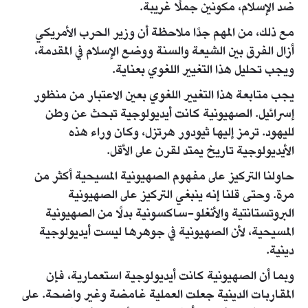
ضد الإسلام، مكونين جملًا غريبة.
مع ذلك، من المهم جدًا ملاحظة أن وزير الحرب الأمريكي
أزال الفرق بين الشيعة والسنة ووضع الإسلام في المقدمة،
ويجب تحليل هذا التغيير اللغوي بعناية.
يجب متابعة هذا التغيير اللغوي بعين الاعتبار من منظور
إسرائيل. الصهيونية كانت أيديولوجية تبحث عن وطن
لليهود. ترمز إليها ثيودور هرتزل، وكان وراء هذه
الأيديولوجية تاريخ يمتد لقرن على الأقل.
حاولنا التركيز على مفهوم الصهيونية المسيحية أكثر من
مرة. وحتى قلنا إنه ينبغي التركيز على الصهيونية
البروتستانتية والأنغلو-ساكسونية بدلًا من الصهيونية
المسيحية، لأن الصهيونية في جوهرها ليست أيديولوجية
دينية.
وبما أن الصهيونية كانت أيديولوجية استعمارية، فإن
المقاربات الدينية جعلت العملية غامضة وغير واضحة. على