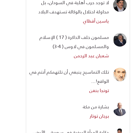
لا توجد حرب أهلية في السودان، بل
محاولة احتلال بالوكالة تستهدف البلاد
ياسين أقطاي
مسلمون خلف الذاكرة ( 17 ) الإسلام
والمسلمون في لاوس ( 4-3)
شعبان عبد الرحمن
تلك التماسيح ينبغي أن تلتهمكم أنتم في
الواقع!...
تونجا بنغن
بشارة من مكة
برجان توتار
حكاية المرأة الريفية في سورية... الأرض