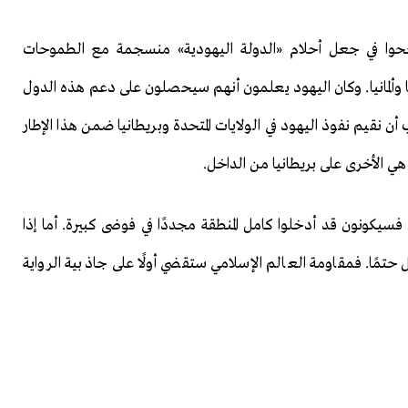
 نجحوا في جعل أحلام «الدولة اليهودية» منسجمة مع الطموحات
رنسا وألمانيا. وكان اليهود يعلمون أنهم سيحصلون على دعم هذه الدول
 نقيم نفوذ اليهود في الولايات المتحدة وبريطانيا ضمن هذا الإطار
ي الأخرى على بريطانيا من الداخل.
 فسيكونون قد أدخلوا كامل المنطقة مجددًا في فوضى كبيرة. أما إذا
مًا. فمقاومة العالم الإسلامي ستقضي أولًا على جاذبية الرواية