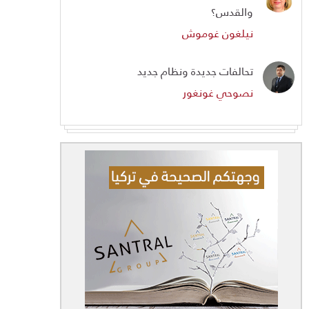
والقدس؟
نيلغون غوموش
تحالفات جديدة ونظام جديد
نصوحي غونغور