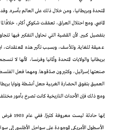
المتحدة وبريطانيا، ومن خلال ذلك على العالم بأسره. وقد
الماضي. ومع احتلال العراق، تعمّقت شكوكي أكثر، خلافًا لما 
بتفصيل كبير. لأن القضية التي نحاول التفكير فيها تتج
عميقة للغاية. وللأسف، وبسبب تأثير هذه المعتقدات، اب
بريطانيا والولايات المتحدة وألمانيا وفرنسا، لأنها لا 
صنعتها إسرائيل، وكثيرون صدّقوها. ومهما فعل الفلسطيني
العميق بتفوق الحضارة الغربية جعل أنشطة ونوايا بريطانيا و
ومع ذلك فإن الأحداث التاريخية كانت تصرخ بأمور مختلفة تم
إنها حادثة 
الأسطول الأمريكي الموجودة على سواحل الأطلسي إلى سو