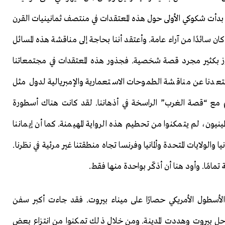
 بدأت شكوكي الأولى حول هذه المعتقدات في منتصف ثمانينيات القرن
كان سائدًا من آراء عامة. وأعتقد أننا بحاجة إلى مناقشة هذه المسائل
اوز بكثير مجرد قصة شخصية. فجذور هذه المعتقدات في مجتمعاتنا
تعدنا عن مناقشة الطموحات الاستعمارية والإمبريالية لدول مثل
تنسجم مع “قصة الغرب” الراسخة في أذهاننا. لقد كانت هناك أسطورة
ون، لم يتمكنوا من تحطيم هذه الرواية المهيمنة. كما أن إيماننا
الولايات المتحدة وألمانيا وفرنسا تجاه منطقتنا غير مرئية في نظرنا.
امًا. وأود هنا أن أذكّر بواحدة منها فقط.
ليست معروفة كثيرًا. ففي عام 1903 فرض الأسطول الأمريكي حصارًا على ميناء بيروت. فقد جاءت أكبر سفن
احل بيروت وهددت المدينة. ومن خلال ذلك تمكنوا من انتزاع بعض