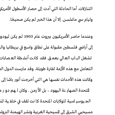
التنازلات. أما الحادثة التي أدت إلى حصار الأسطول الأمري
وليام سي ماغلسن. إلا أن هذا الخبر لم يكن صحيحًا.
وعندما حاصر الأمريكي
إلى أراضي فلسطين مقبولة على نطاق واسع في بريطانيا والول
تشغل الباب العالي بعمق. فقد كانت أنشطة العصابات البل
التعامل مع هذه الأزمة لفترة طويلة. وقد مارست الدول ال
وكانت هذه الأحداث نفسها هي التي أخرجت أنور باشا إلى 
المتحدة الصهاينة اليهود، بل الأرمن. وكان لهم دور 
الجيوسياسية للولايات المتحدة كانت تقف في خلفية الم
مسيحيي الشرق إلى المسيحية الغربية ونشر الهيمنة البروتس