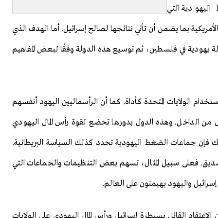
اليهودية التي
أمريكية بما يضمن أن تأتي نتائجها لصالح إسرائيل. أما الهدف الذي
ة يهودية في فلسطين، ثم توسيع هذه الدولة وفقًا لبعض المفاهيم
خدام الولايات المتحدة كأداة. كما أن الرأسماليين اليهود أنفسهم
ول من الداخل. وهذه الدول بدورها تخضع لقوة رأس المال اليهودي
 ذلك فإن جماعات الضغط اليهودية تحدد كذلك السياسة البريطانية.
ديق. فعلى سبيل المثال، تسهم بعض التنظيمات والجماعات التي
سرائيل واليهود يهيمنون على العالم.
الاعتقاد القائل بسيطرة إسرائيل ورأس المال اليهودي على الولايات