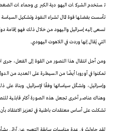
تستخدم الشركات اليهودية الكبرى وجماعات الضغط 
تأسست بفضلها قوة المال لشراء النفوذ وتشكيل السياسة ال
تسعى إليه إسرائيل واليهود من خلال ذلك فهو إقامة دول
التي يُقال إنها وردت في اللاهوت اليهودي.
ومن أجل انتقال هذا التصور من القوة إلى الفعل، جرى است
تمكنوا في أوروبا أيضًا من السيطرة على العديد من الد
وإسرائيل، وتشكّل سياساتها وفقًا لإسرائيل. وبناءً على
وهناك عناصر أخرى تجعل هذه الصورة أكثر قابلية للتص
تشكلت على أساس معتقدات باطنية في تعزيز الاعتقاد بأن إ
لقد حاولتُ في عدة مناسبات سابقة التعبير عن آرائي بشأن 