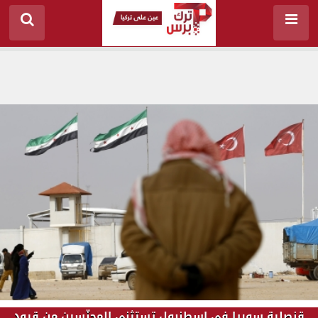
قنصلية سوريا في إسطنبول تستثني المجنّسين من قيود