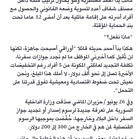
كانت يدا أحمد مضطربة وهو يحاول ترتيب ملفه داخل
مصنف شفاف أعده لتسوية وضعه القانوني والحصول مع
أفراد أسرته على إقامة عائلية بعد أن أمضى 12 عاما تحت
بند الحماية المؤقتة.
"ماذا نفعل؟"
هكذا بدأ أحمد حديثه قائلا "أوراقي أصبحت جاهزة، لكنها
لن تُقبل كما أخبرني الموظف ما لم نجدد جوازات سفرنا،
تكلفة التجديد لعائلتي المكونة من 5 أفراد رغم التخفيضات
الأخيرة تصل إلى نحو ألف دولار، لا أملك هذا المبلغ، ونحن
نعيش تحت ضغوط اقتصادية ومعيشية تفوق قدرتنا على
التحمل".
وفي 26 يونيو/حزيران الماضي صدّقت وزارة الداخلية
السورية على تعرفة جديدة لرسوم إصدار أو تجديد جواز
السفر داخل البلاد وخارجها، خُفّضت بموجبها الرسوم
القنصلية لمن هم في الخارج من 300 إلى 200 دولار.
ورغم اعتبار بعض السوريين أن هذه الخطوة -إلى جانب