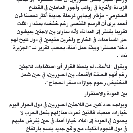
الزيادة الأخيرة في رواتب وأجور العاملين في القطاع
الحكومي- مؤشر إيجابي لمرحلة جديدة أكثر تحسنا فإن
أحمد يرى أن الرسم القنصلي رغم خفضه بمقدار الثلث
تقريبا يفتقر إلى العدالة، لأنه ساوى بين لاجئين يعيشون
على المساعدات في الخارج وآخرين مقيمين في دول تتيح لهم
دخلا مستقرا وبيئة عمل آمنة، بحسب تقرير لـ "الجزيرة
نت".
ويقول "للأسف، لم يلحظ القرار أي استثناءات للاجئين
رغم أنهم الحلقة الأضعف بين السوريين، في حين شمل
التخفيض رسوم جوازات سفر الحجاج".
بين العودة والاستقرار
ويواجه عدد كبير من اللاجئين السوريين في دول الجوار اليوم
خيارات صعبة، فالذين دُمرت منازلهم بفعل الحرب لا
يجدون في العودة إلى البلاد خيارا آمنا، في حين يُفرض عليهم
في دول اللجوء التكيف مع واقع جديد يتسم بارتفاع