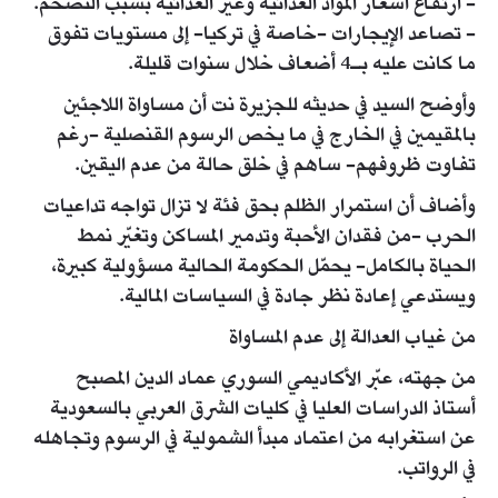
- ارتفاع أسعار المواد الغذائية وغير الغذائية بسبب التضخم.
- تصاعد الإيجارات -خاصة في تركيا- إلى مستويات تفوق
ما كانت عليه بـ4 أضعاف خلال سنوات قليلة.
وأوضح السيد في حديثه للجزيرة نت أن مساواة اللاجئين
بالمقيمين في الخارج في ما يخص الرسوم القنصلية -رغم
تفاوت ظروفهم- ساهم في خلق حالة من عدم اليقين.
وأضاف أن استمرار الظلم بحق فئة لا تزال تواجه تداعيات
الحرب -من فقدان الأحبة وتدمير المساكن وتغيّر نمط
الحياة بالكامل- يحمّل الحكومة الحالية مسؤولية كبيرة،
ويستدعي إعادة نظر جادة في السياسات المالية.
من غياب العدالة إلى عدم المساواة
من جهته، عبّر الأكاديمي السوري عماد الدين المصبح
أستاذ الدراسات العليا في كليات الشرق العربي بالسعودية
عن استغرابه من اعتماد مبدأ الشمولية في الرسوم وتجاهله
في الرواتب.