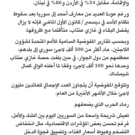
والإقامة، مقابل 54% في الأردن و86% في لبنان.
ورغم عودة العديد من معارف أحمد إلى سوريا بعد سقوط
نظام الأسد في ديسمبر/كانون الأول الماضي فإنه لا يزال
يفضل البقاء في غازي عنتاب، متأقلما مع ظروفها.
وبحسب تقارير المفوضية السامية للأمم المتحدة لشؤون
اللاجئين، عاد أكثر من 500 ألف لاجئ سوري إلى بلدهم،
معظمهم من دول الجوار، في حين بلغت حصة غازي عنتاب
وحدها نحو 100 ألف لاجئ، وفقا لما أعلنه الوالي كمال
شيمشاك.
وتتوقع المفوضية أن يتجاوز العدد الإجمالي للعائدين مليون
لاجئ خلال الأشهر الأخيرة من العام.
رماد الحرب الذي يضعفهم
تعيش شريحة واسعة من السوريين اليوم بين الشك والأمل،
فرغم تحسن بعض المؤشرات الاقتصادية، مثل انخفاض
التضخم وهبوط أسعار الغذاء، وتضييق فجوة الدخل