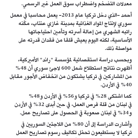
معدلات التضخم واضطراب سوق العمل غير الرسمي.
أحمد -الذي دخل تركيا عام 2013- يعمل محاسبا في معمل
سوري لإنتاج المواد الغذائية بمدينة غازي عنتاب، مكّنه
راتبه الشهري من إعالة أسرته وتأمين احتياجاتها
الأساسية، لكنه اليوم يعيش قلقا من فقدان قدرته على
مواصلة ذلك.
وبحسب دراسة استقصائية لمؤسسة "راند" الأميركية،
أظهرت نتائج استطلاع شمل 600 لاجئ سوري أن 48%
من المشاركين في تركيا يشتكون من انخفاض الأجور مقابل
40% في الأردن.
كما اشتكى 28% في تركيا و56% في الأردن و48%
في لبنان من قلة فرص العمل، في حين أبدى 32% في الأردن
و34% في لبنان صعوبة في الحصول على تصاريح عمل.
وأشارت الدراسة إلى أن 80% من اللاجئين السوريين في
تركيا لا يستطيعون تحمّل تكاليف رسوم تصاريح العمل