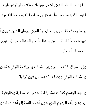
أما المدعي العام التركي أكين غورليك، فكتب أن أردوغا
قلوب الأتراك، مضيفاً أنه كرّس حياته لفكرة تركيا الكبيرة و
بينما وصف نائب وزير الخارجية التركي برهان الدين دوران أر
عهده صوتاً للمظلومين ومدافعاً عن العدالة على المستوى 
سياسية وأمنية.
وفي السياق ذاته، نشر وزير الشباب والرياضة التركي عثمان
والشباب التركي ووصفه بـ"مهندس قرن تركيا".
وشهد الوسم كذلك مشاركة شخصيات نسائية وحقوقية وإعل
أردوغان بأنه الزعيم الذي حوّل أحلام الأمة إلى أهداف للدول