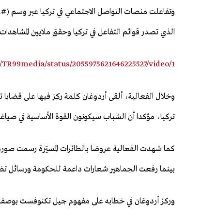
الذي تصدر قوائم التفاعل في تركيا وحقق ملايين المشاهدات 
m/TR99media/status/2055975621646225527/video/1
وخلال الفعالية، ألقى أردوغان كلمة ركز فيها على قضايا ت
تركيا، مؤكدا أن الشباب سيكونون القوة الأساسية في صياغة
كما شهدت الفعالية عروضا بالطائرات المسيّرة رسمت صورة ظ
بينما رفعت الجماهير شعارات داعمة للحكومة ورسائل تض
وركز أردوغان في خطابه على مفهوم جيل تكنوفست بوصفه ا