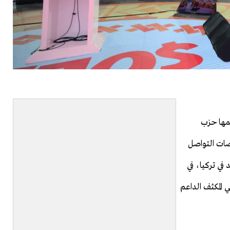
مها حزب
صات التواصل
iyikiEr) قوائم الترند في تركيا، في
المكثف الداعم