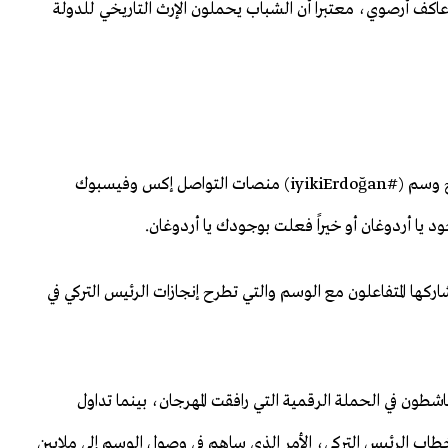
كف أرصوي، معتبرا أن الشباب يحملون الإرث التاريخي للدولة
وامتد التفاعل مع الفعالية إلى الفضاء الرقمي، حيث اجتاح وسم (#iyikiErdoğan) منصات التواصل إكس وفيسبوك
يا أردوغان أو خيراً فعلت بوجودك يا أردوغان.
ا المتفاعلون مع الوسم والتي تطرح إنجازات الرئيس التركي في
طون في الحملة الرقمية التي رافقت المهرجان، بينما تداول
 الرئيس التركي، الأمر الذي ساهم في وصول الوسم إلى ملايين