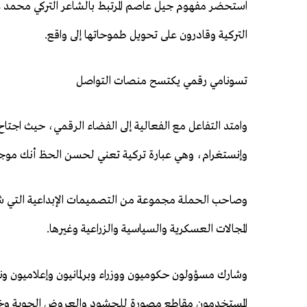
استحضر مفهوم جيل عاصم المرتبط بالشاعر التركي محمد عا
التركية وقادرون على تحويل طموحاتها إلى واقع.
تسونامي رقمي يكتسح منصات التواصل
وإنستغرام، وهي عبارة تركية تعني لحسن الحظ أنك موجود 
وصاحب الحملة مجموعة من التصميمات الإبداعية التي شاركه
المجالات العسكرية والسياسية والزراعية وغيرها.
وشارك مسؤولون حكوميون ووزراء وبرلمانيون وإعلاميون وناش
المستخدمون مقاطع مصورة للحشود والعروض الجوية وخطاب