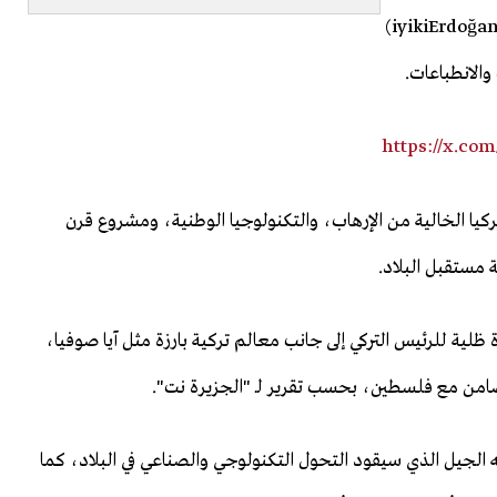
وتفاعلت منصات التواصل الاجتماعي في تركيا عبر وسم (#iyikiErdoğan)
والانطباعات.
https://x.co
ركيا الخالية من الإرهاب، والتكنولوجيا الوطنية، ومشروع قرن
 مستقبل البلاد.
لية للرئيس التركي إلى جانب معالم تركية بارزة مثل آيا صوفيا،
امن مع فلسطين، بحسب تقرير لـ "الجزيرة نت".
لجيل الذي سيقود التحول التكنولوجي والصناعي في البلاد، كما