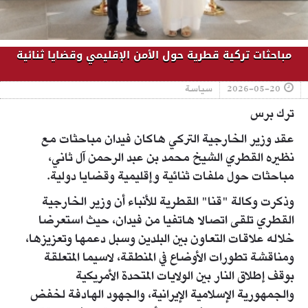
مباحثات تركية قطرية حول الأمن الإقليمي وقضايا ثنائية
2026-05-20
سياسة
ترك برس
عقد وزير الخارجية التركي هاكان فيدان مباحثات مع
نظيره القطري الشيخ محمد بن عبد الرحمن آل ثاني،
مباحثات حول ملفات ثنائية وإقليمية وقضايا دولية.
وذكرت وكالة "قنا" القطرية للأنباء أن وزير الخارجية
القطري تلقى اتصالا هاتفيا من فيدان، حيث استعرضا
خلاله علاقات التعاون بين البلدين وسبل دعمها وتعزيزها،
ومناقشة تطورات الأوضاع في المنطقة، لاسيما المتعلقة
بوقف إطلاق النار بين الولايات المتحدة الأمريكية
والجمهورية الإسلامية الإيرانية، والجهود الهادفة لخفض