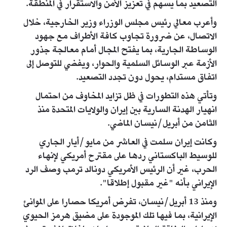
التصعيد بما يسهم في تعزيز الأمن والاستقرار في المنطقة.
وأعرب معالي رئيس مجلس الوزراء وزير الخارجية، خلال
الاتصال، عن ضرورة تجاوب كافة الأطراف مع جهود
الوساطة الجارية، بما يفتح المجال أمام معالجة جذور
الأزمة عبر الوسائل السلمية والحوار، ويفضي للتوصل إلى
اتفاق مستدام، يحول دون تجدد التصعيد.
وتأتي هذه التطورات في ظل تزايد المخاوف من احتمال
انهيار الهدنة السارية بين إيران والولايات المتحدة منذ
الثامن من أبريل/نيسان الماضي.
وكانت إيران سلمت في العاشر من مايو/أيار الجاري
للوسيط الباكستاني ردها على مقترح أمريكي لإنهاء
الحرب، غير أن الرئيس الأمريكي دونالد ترمب وصف الرد
الإيراني بأنه "غير مقبول إطلاقا".
ومنذ 13 أبريل/نيسان، تفرض أمريكا حصارا على الموانئ
الإيرانية، بما فيها تلك الموجودة على مضيق هرمز الحيوي