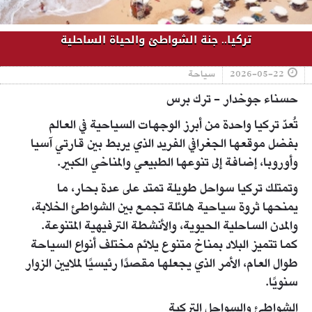
تركيا.. جنة الشواطئ والحياة الساحلية
2026-05-22
سياحة
حسناء جوخدار - ترك برس
تُعدّ تركيا واحدة من أبرز الوجهات السياحية في العالم
بفضل موقعها الجغرافي الفريد الذي يربط بين قارتي آسيا
وأوروبا، إضافة إلى تنوعها الطبيعي والمناخي الكبير.
وتمتلك تركيا سواحل طويلة تمتد على عدة بحار، ما
يمنحها ثروة سياحية هائلة تجمع بين الشواطئ الخلابة،
والمدن الساحلية الحيوية، والأنشطة الترفيهية المتنوعة.
كما تتميز البلاد بمناخ متنوع يلائم مختلف أنواع السياحة
طوال العام، الأمر الذي يجعلها مقصدًا رئيسيًا لملايين الزوار
سنويًا.
الشواطئ والسواحل التركية