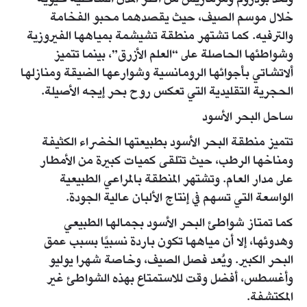
وتُعد بودروم ومرماريس من أكثر المدن الساحلية حيوية
خلال موسم الصيف، حيث يقصدهما محبو الفخامة
والترفيه. كما تشتهر منطقة تشيشمة بمياهها الفيروزية
وشواطئها الحاصلة على “العلم الأزرق”، بينما تتميز
ألاتشاتي بأجوائها الرومانسية وشوارعها الضيقة ومنازلها
الحجرية التقليدية التي تعكس روح بحر إيجه الأصيلة.
ساحل البحر الأسود
تتميز منطقة البحر الأسود بطبيعتها الخضراء الكثيفة
ومناخها الرطب، حيث تتلقى كميات كبيرة من الأمطار
على مدار العام. وتشتهر المنطقة بالمراعي الطبيعية
الواسعة التي تسهم في إنتاج الألبان عالية الجودة.
كما تمتاز شواطئ البحر الأسود بجمالها الطبيعي
وهدوئها، إلا أن مياهها تكون باردة نسبيًا بسبب عمق
البحر الكبير. ويُعد فصل الصيف، وخاصة شهرا يوليو
وأغسطس، أفضل وقت للاستمتاع بهذه الشواطئ غير
المكتشفة.