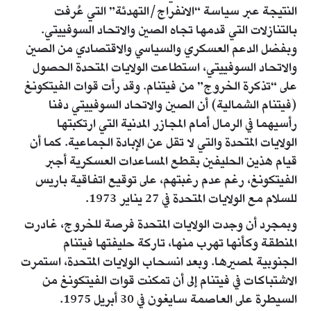
النتيجة عبر سياسة “الانفراج/التهدئة” التي عُرفت
بالتنازلات التي قدمها تجاه الصين والاتحاد السوفييتي.
وبفضل الدعم العسكري والسياسي والاقتصادي من الصين
والاتحاد السوفييتي، استطاعت الولايات المتحدة الحصول
على “تذكرة الخروج” من فيتنام. وقد رأت قوات الفيتكونغ
(فيتنام الشمالية) أن الصين والاتحاد السوفييتي دفنا
رأسيهما في الرمال أمام المجازر المدنية التي ارتكبتها
الولايات المتحدة والتي لا تقل عن الإبادة الجماعية. كما أن
قيام هذين الحليفين بقطع المساعدات العسكرية أجبر
الفيتكونغ، رغم عدم رغبتهم، على توقيع اتفاقية باريس
للسلام مع الولايات المتحدة في 27 يناير 1973.
وبمجرد أن وجدت الولايات المتحدة فرصة للخروج، غادرت
المنطقة وكأنها تهرب منها، تاركة حليفتها فيتنام
الجنوبية لمصيرها. وبعد انسحاب الولايات المتحدة، استمرت
الاشتباكات في فيتنام إلى أن تمكنت قوات الفيتكونغ من
السيطرة على العاصمة سايغون في 30 أبريل 1975.