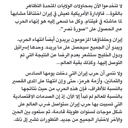
لا تنخدعوا الآن بمحاولات الولايات المتحدة التظاهر
بالقوة... فالإدارة الأمريكية تعيش في إيران اختناقاً مشابهاً
لما عاشته في فيتنام. وكل ما تسعى إليه هو إنهاء الحرب
عبر الحصول على “صورة نصر”.
إيران وحلفاؤها المزعومون يريدون أيضاً انتهاء الحرب.
ويبدو أن الجميع سيحصل على ما يريده. وحدها إسرائيل
ودول الخليج ستشعر بعدم الرضا عن النتيجة التي تم
التوصل إليها. وكذلك بقية العالم...
ولا ننسى أن حرب إيران التي دخلت يومها السادس
والثمانين، وأزمة هرمز، حتى وإن انتهتا على المدى القصير
بالنسبة للأطراف، فإن هذه الحرب من حيث نتائجها
بالنسبة للعالم لم تبدأ إلا الآن. إذ إن الصدمات الاقتصادية
التي تسببت بها حرب إيران ستواصل ضرب العالم على
شكل موجات لسنوات طويلة قادمة، ثم ستعود بين الحين
والآخر لاختبار الجميع من جديد. التطورات تشير إلى ذلك.