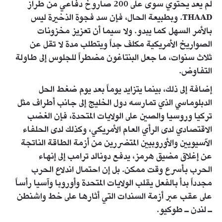
لم يعد يحتوي سوى على 200 صاروخ دفاعي من طراز
THAAD. وبطبيعة الحال، فإن سد فجوة الذخيرة ليس
بالأمر السهل كما يبدو. ولا سيما أن تعزيز مخزونات
الصواريخ الأمريكية مكلف جداً ويتطلب مدة لا تقل عن
ثلاث سنوات، ما جعل البنتاغون مضطراً للجلوس إلى طاولة
التفاوض.
إضافة إلى ذلك، بينما يتزايد يوماً بعد يوم ضغط الحل
الدبلوماسي الذي تمارسه دول الخليج إلى جانب أطراف مثل
تركيا وروسيا والصين على الولايات المتحدة، فإن الغضب
الاقتصادي لدى الرأي العام الأمريكي، وكذلك لدى الحلفاء
الآسيويين والأوروبيين المتضررين من أزمة الطاقة الناتجة
عن إغلاق مضيق هرمز، يدفع دونالد ترامب إلى إنهاء
الحرب بأسرع وقت ممكن. بل إن احتمال اندلاع الحرب
مجدداً بدأ بالفعل يقلب الولايات المتحدة وأوروبا وآسيا رأساً
على عقب عبر أزمة السندات التي أثارها على خط واشنطن
ـ لندن ـ طوكيو.