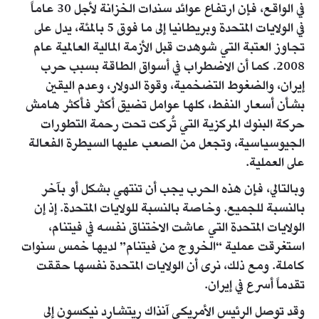
في الواقع، فإن ارتفاع عوائد سندات الخزانة لأجل 30 عاماً
في الولايات المتحدة وبريطانيا إلى ما فوق 5 بالمئة، يدل على
تجاوز العتبة التي شوهدت قبل الأزمة المالية العالمية عام
2008. كما أن الاضطراب في أسواق الطاقة بسبب حرب
إيران، والضغوط التضخمية، وقوة الدولار، وعدم اليقين
بشأن أسعار النفط، كلها عوامل تضيق أكثر فأكثر هامش
حركة البنوك المركزية التي تُركت تحت رحمة التطورات
الجيوسياسية، وتجعل من الصعب عليها السيطرة الفعالة
على العملية.
وبالتالي، فإن هذه الحرب يجب أن تنتهي بشكل أو بآخر
بالنسبة للجميع. وخاصة بالنسبة للولايات المتحدة. إذ إن
الولايات المتحدة التي عاشت الاختناق نفسه في فيتنام،
استغرقت عملية “الخروج من فيتنام” لديها خمس سنوات
كاملة. ومع ذلك، نرى أن الولايات المتحدة نفسها حققت
تقدماً أسرع في إيران.
وقد توصل الرئيس الأمريكي آنذاك ريتشارد نيكسون إلى