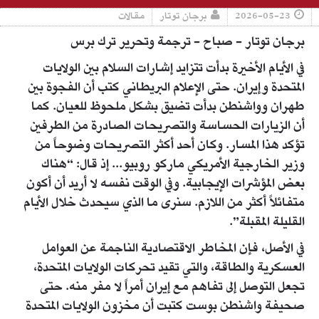
2026-05-23
برجان توتار
مقالات
برجان توتار - صباح - ترجمة وتحرير ترك برس
في الأيام الأخيرة بدأت تتزايد إشارات السلام بين الولايات
المتحدة وإيران. حتى الإعلام البريطاني كتب أن الفجوة بين
طهران وواشنطن بدأت تضيق بشكل ملحوظ للعيان. كما
أن الزيارات الحساسة والتصريحات الصادرة من الطرفين
تؤكد هذا المسار. وكان أحد أكثر التصريحات وضوحاً من
وزير الخارجية الأمريكي ماركو روبيو... إذ قال: “هناك
بعض المؤشرات الإيجابية. وفي الوقت نفسه لا أريد أن أكون
متفائلاً أكثر من اللازم. سنرى ما الذي سيحدث خلال الأيام
القليلة المقبلة”.
في الأصل، فإن المخاطر الاقتصادية الناجمة عن العوامل
العسكرية والطاقة، والتي تقيد تحركات الولايات المتحدة،
تجعل التوصل إلى تفاهم مع إيران أمراً لا مفر منه. حتى
صحيفة واشنطن بوست كتبت أن مخزون الولايات المتحدة