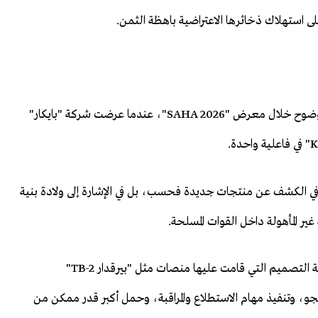
 استهلاك ذخائرها الاعتراضية باهظة الثمن.
ويضيف كاساب أوغلو: إن أول مؤشرات هذا التحول ظهر بوضوح خلال معرض "SAHA 2026"، عندما عرضت شركة "بايكار"
ي الكشف عن منتجات جديدة فحسب، بل في الإشارة إلى ولادة بنية
ر المأهولة داخل القوات المسلحة.
ويشير إلى أن هذا التوجه يختلف بصورة جوهرية عن فلسفة التصميم التي قامت عليها منصات مثل "بيرقدار TB-2"
لجو، وتنفيذ مهام الاستطلاع والمراقبة، وحمل أكبر قدر ممكن من