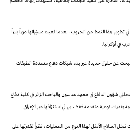
تهلاك، القادرة على تنفيذ هجمات جماعية، تستهدف إنهاك الخصم
ي تطوير هذا النمط من الحروب، بعدما لعبت مسيّراتها دوراً بارزاً
ب في أوكرانيا.
 البحث عن حلول جديدة عبر بناء شبكات دفاع متعددة الطبقات
محللي شؤون الدفاع في معهد هدسون والباحث الزائر في كلية دفاع
ية بقدرات نوعية متقدمة فقط، بل في استنزافها عبر الإغراق.
تت تمثل السلاح الأمثل لهذا النوع من العمليات، نظراً لقدرتها على