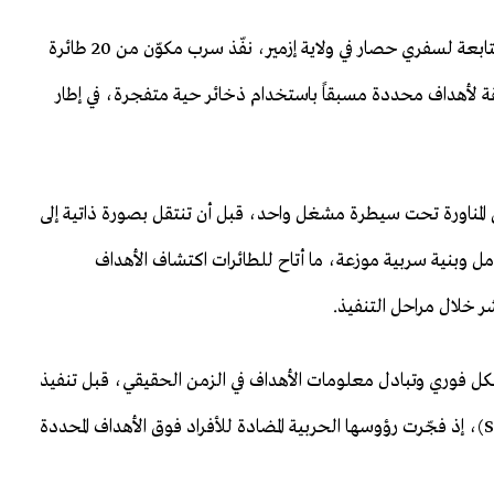
وخلال المناورات التي أُجريت في منطقة تدريبات دوغان بي التابعة لسفري حصار في ولاية إزمير، نفّذ سرب مكوّن من 20 طائرة
K" عملية استهداف دقيقة لأهداف محددة مسبقاً باستخدام ذخائر حية متفجرة، في إطار
 المناورة تحت سيطرة مشغل واحد، قبل أن تنتقل بصورة ذاتية إلى
ل وبنية سربية موزعة، ما أتاح للطائرات اكتشاف الأهداف
 خلال مراحل التنفيذ.
اصل فيما بينها بشكل فوري وتبادل معلومات الأهداف في الزمن الحقيقي، قبل تنفيذ
هجوم وفق مفهوم الهجوم الإغراقي (Saturation Attack)، إذ فجّرت رؤوسها الحربية المضادة للأفراد فوق الأهداف المحددة