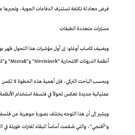
فرض معادلة تكلفة تستنزف الدفاعات الجوية، وتجبرها على
مسيّرات متعددة الطبقات
أنظمة الدرونات الانتحارية "Sivrisinek" و"Mızrak" و"K2" في فاعلية واحدة.
وبحسب الباحث التركي، فإن أهمية هذه الخطوة لا تكمن ف
عملياتية جديدة تعكس تحولاً في فلسفة استخدام الأنظمة غي
و"أقنجي"، والتي صُمّمت أساساً للبقاء لفترات طويلة في ا