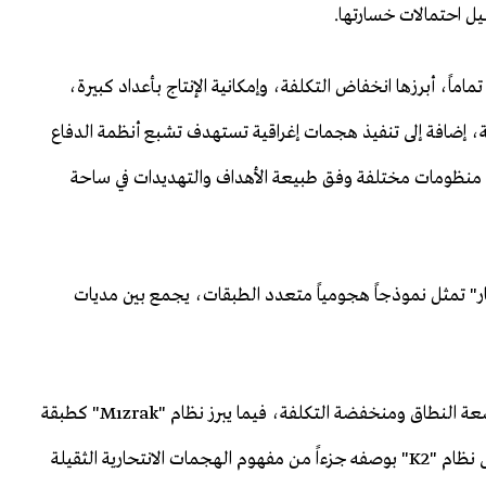
ليل احتمالات خسارتها.
ماً، أبرزها انخفاض التكلفة، وإمكانية الإنتاج بأعداد كبيرة،
إضافة إلى تنفيذ هجمات إغراقية تستهدف تشبع أنظمة الدفاع
دام منظومات مختلفة وفق طبيعة الأهداف والتهديدات في ساحة
كار" تمثل نموذجاً هجومياً متعدد الطبقات، يجمع بين مديات
فقد صُمّم نظام "Sivrisinek" لتنفيذ هجمات أسراب واسعة النطاق ومنخفضة التكلفة، فيما يبرز نظام "Mızrak" كطبقة
وسطى توفر مدى أطول وقدرة تدميرية أكبر، بينما يُنظر إلى نظام "K2" بوصفه جزءاً من مفهوم الهجمات الانتحارية الثقيلة