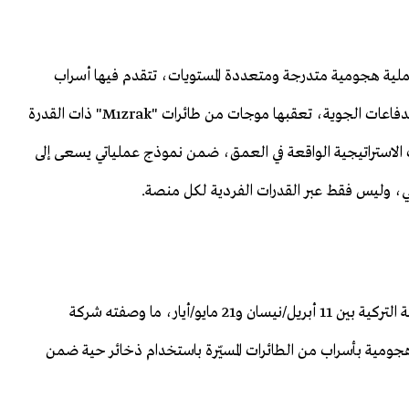
لية هجومية متدرجة ومتعددة المستويات، تتقدم فيها أسراب
كبيرة من طائرات "Sivrisinek" لفتح الطريق واستنزاف الدفاعات الجوية، تعقبها موجات من طائرات "Mızrak" ذات القدرة
تولى أنظمة "K2" مهاجمة الأهداف الاستراتيجية الواقعة في العمق، ضمن نموذج عملياتي يسعى إلى
ي، وليس فقط عبر القدرات الفردية لكل منصة.
وشهدت مناورات "EFES 2026" التي نفذتها القوات المسلحة التركية بين 11 أبريل/نيسان و21 مايو/أيار، ما وصفته شركة
مة هجومية بأسراب من الطائرات المسيّرة باستخدام ذخائر حية ضمن