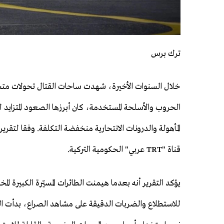
ترك برس
خلال السنوات الأخيرة، شهدت ساحات القتال تحولات متس
الحروب والأسلحة المستخدمة، كان أبرزها الصعود المتزايد ل
المأهولة والدرونات الانتحارية منخفضة التكلفة. وفقا لتقري
قناة "TRT عربي" الحكومية التركية.
يؤكد التقرير أنه بعدما هيمنت الطائرات المسيّرة الكبيرة ال
للاستطلاع والضربات الدقيقة على مشاهد الصراع، بدأت 