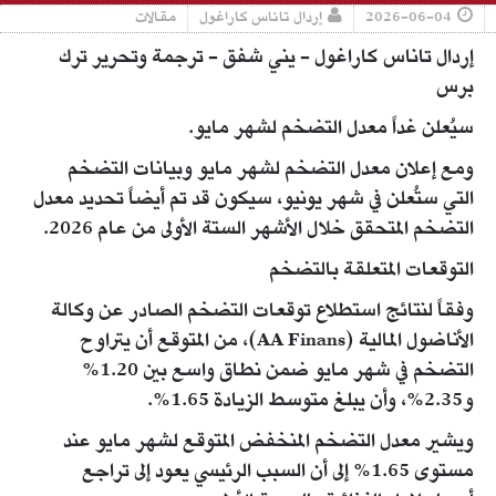
2026-06-04
إردال تاناس كاراغول
مقالات
إردال تاناس كاراغول - يني شفق - ترجمة وتحرير ترك
برس
سيُعلن غداً معدل التضخم لشهر مايو.
ومع إعلان معدل التضخم لشهر مايو وبيانات التضخم
التي ستُعلن في شهر يونيو، سيكون قد تم أيضاً تحديد معدل
التضخم المتحقق خلال الأشهر الستة الأولى من عام 2026.
التوقعات المتعلقة بالتضخم
وفقاً لنتائج استطلاع توقعات التضخم الصادر عن وكالة
الأناضول المالية (AA Finans)، من المتوقع أن يتراوح
التضخم في شهر مايو ضمن نطاق واسع بين 1.20%
و2.35%، وأن يبلغ متوسط الزيادة 1.65%.
ويشير معدل التضخم المنخفض المتوقع لشهر مايو عند
مستوى 1.65% إلى أن السبب الرئيسي يعود إلى تراجع