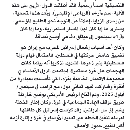
التنسيقية اسماً رسمياً. فقد أطلقت الدول الأربع على هذه
الآلية اسم «آر4» (الرباعي الإقليمي). وتُعد هذه التسمية،
من إحدى الزوايا، إعلاناً عن التوجه نحو الطابع المؤسسي.
وسنرى ما إذا كان لهذا المسار استمرارية، وما إذا كان
«آر4» سيتحول إلى ميثاق دفاعي أوسع نطاقاً.
وكان أحد أسباب إشعال إسرائيل للحرب مع إيران هو
تضييق هامش حركتها في فلسطين. فاحتمال قيام دولة
فلسطينية يثير ذعرها الشديد. تذكروا أنه بينما كانت
الهجمات على غزة مستمرة، اجتمعت الدول الأعضاء في
مجموعة الاتصال الخاصة بغزة، التي تأسست بمبادرة من
أنقرة وشاركت فيها ثماني دول، مع ترامب في سبتمبر/
أيلول 2025، وتم إقناع الرئيس الأمريكي بوضع خارطة
طريق توقف الإبادة الجماعية في غزة. وكان إطار الخطة
يشير إلى حل الدولتين. وقد كرّست إسرائيل كل طاقتها
لعرقلة تنفيذ الخطة عبر تعقيد الأوضاع في غزة وإثارة أزمة
أكبر لتغيير جدول الأعمال.