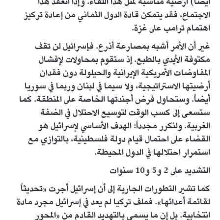
أيضاً) أرضية مناسبة لمثل هذا اللقاء. وإذا انعقد هذا
الاجتماع، فقد يتمكن قادة الدول الثماني من إعادة تركيز
اهتمام ترامب على غزة.
غير أن الأمر أشبه بمصارعة أذرع. فإسرائيل لن تقف
مكتوفة الأيدي بالطبع. إذ ستقوم بمحاولات لإفشال
المفاوضات الأمريكية الإيرانية والحيلولة دون فقدان
أرضيتها الاستراتيجية، ولا سيما في لبنان وربما في سوريا
أيضاً. وستحاول فرض أجندتها الخاصة على المنطقة. كما
ستسعى إلى كسب الوقت لتوسيع الاحتلال في الضفة
الغربية. ولنكرر مجدداً: الهدف الأساسي لإسرائيل هو
القضاء على احتمال قيام دولة فلسطينية، بالتوازي مع
استمرار احتلالها في الدول المحيطة.
التشديد على 2 و5 و10 سنوات
كما تشير التطورات الجارية إلى أن إسرائيل أجرت «تحديثاً
لقائمة أعدائها». فملف تركيا لم يعد في إسرائيل مجرد مادة
انتخابية. بل إن ما يسمى بالتهديد القادم من «المحور