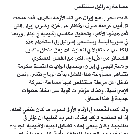
مساحة إسرائيل ستتقلص
كانت الحرب مع إيران هي تلك الأزمة الكبرى. فقد منحت
تل أبيب فرصة صرف الأنظار عن غزة، وضرب إيران التي
تُعد هدفها الأكبر، وتحقيق مكاسب إقليمية في لبنان وربما
في سوريا أيضاً. وستسعى إسرائيل إلى استخدام هذه
المكاسب مستقبلاً في المفاوضات وفق منطق «تقليل
الخسائر من الأرباح». لكن مع الفشل العسكري
والاستراتيجي في إيران، وتحميل الولايات المتحدة حكومة
نتنياهو مسؤولية هذا الفشل، بدأت الرياح تتغير. ونحن
ندخل الآن مرحلة ستتقلص فيها مساحة الحركة
الإسرائيلية. وهناك مؤشرات قوية على اتخاذ خطوات
جديدة في هذا السياق.
وقد كنت لخّصت في الأيام الأولى للحرب ما كان ينبغي فعله:
إذا لم تستطع تركيا إيقاف الحرب، فعليها أن تؤثر في
نتائجها. وكان ينبغي إعادة تشكيل البنية الإقليمية الجديدة