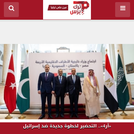
«آر4».. التحضير لخطوة جديدة ضد إسرائيل