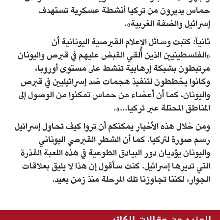
حماس يديرون من تركيا أنشطة عسكرية تستهدف
إسرائيل والضفة الغربية».
ثانياً: كتبت وسائل الإعلام القبرصية اليونانية أن
«الفلسطينيين الذين أُلقي القبض عليهم في قبرص واليونان
مرتبطون بشبكة إرهابية تنشط على مستوى أوروبا،
وكانوا يخططون لتنفيذ هجمات ضد إسرائيليين في قبرص
واليونان، كما أن أعضاء من حماس تمكنوا من الوصول إلى
المناطق المحتلة عبر تركيا...».
ومن خلال هذه الأخبار يمكنكم أن تروا كيف تحاول إسرائيل
رسم صورة لتركيا. كما أن الشطر القبرصي اليوناني
واليونان يؤديان دور البيادق الطوعية في هذه اللعبة القذرة
التي تديرها إسرائيل. كنت سأقول إن هذا لا يليق بعلاقات
الجوار، لكننا تجاوزنا تلك المرحلة منذ زمن بعيد.
المزيد من مقالات الكاتب