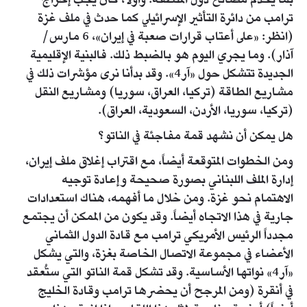
بما يخدم مصالح دول المنطقة. وأولاً، كان يجب إخراج
ترامب من دائرة التأثير الإسرائيلي كما حدث في ملف غزة
(انظر: «على أعتاب قرارات صعبة في إيران»، 6 مارس/
آذار). وما يجري اليوم هو بالضبط ذلك. فالبنية الإقليمية
الجديدة تتشكل حول «آر4». وقد بدأنا نرى مؤشرات ذلك في
مشاريع الطاقة (تركيا، العراق، سوريا) ومشاريع النقل
(تركيا، سوريا، الأردن، السعودية، العراق).
هل يمكن أن نشهد قمة مفاجئة في الناتو؟
ومن الخطوات المتوقعة أيضاً، مع اقتراب إغلاق ملف إيران،
إدارة الملف اللبناني بصورة صحيحة وإعادة توجيه
الاهتمام نحو غزة. ومن خلال ما أفهمه، هناك استعدادات
جارية في هذا الاتجاه أيضاً. وقد يكون من الممكن أن يجتمع
مجدداً الرئيس الأمريكي ترامب مع قادة الدول الثماني
الأعضاء في مجموعة الاتصال الخاصة بغزة، والتي يشكل
«آر4» نواتها الأساسية. وقد تشكل قمة الناتو التي ستُعقد
في أنقرة (ومن المرجح أن يحضرها ترامب وقادة الخليج