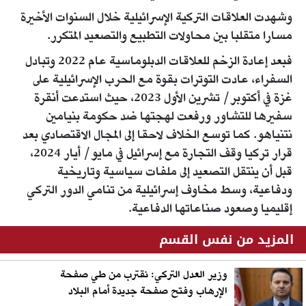
وشهدت العلاقات التركية الإسرائيلية خلال السنوات الأخيرة
مسارا متقلبا بين محاولات التطبيع والتصعيد المتكرر.
فبعد إعادة الزخم للعلاقات الدبلوماسية عام 2022 وتبادل
السفراء، عادت التوترات بقوة مع الحرب الإسرائيلية على
غزة في أكتوبر/ تشرين الأول 2023، حيث استدعت أنقرة
سفيرها للتشاور ورفعت لهجتها ضد حكومة بنيامين
نتنياهو. كما توسع الخلاف لاحقا إلى المجال الاقتصادي بعد
قرار تركيا وقف التجارة مع إسرائيل في مايو/ أيار 2024،
قبل أن ينتقل التصعيد إلى ملفات سياسية وتاريخية
ودفاعية، وسط مخاوف إسرائيلية من تنامي الدور التركي
إقليميا وصعود صناعاتها الدفاعية.
المزيد من نفس القسم
وزير العدل التركي: نقترب من طي صفحة
الإرهاب وفتح صفحة جديدة أمام البلاد