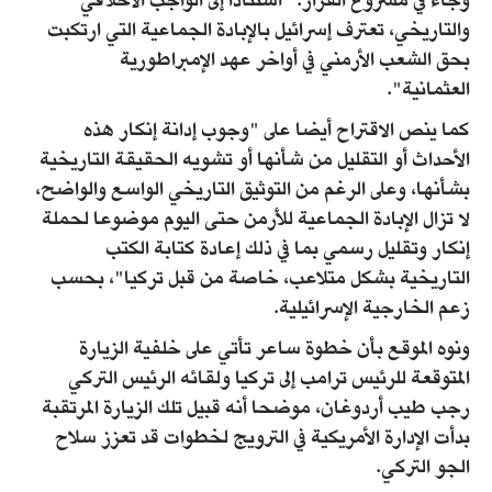
وجاء في مشروع القرار: "استنادا إلى الواجب الأخلاقي
والتاريخي، تعترف إسرائيل بالإبادة الجماعية التي ارتكبت
بحق الشعب الأرمني في أواخر عهد الإمبراطورية
العثمانية".
كما ينص الاقتراح أيضا على "وجوب إدانة إنكار هذه
الأحداث أو التقليل من شأنها أو تشويه الحقيقة التاريخية
بشأنها، وعلى الرغم من التوثيق التاريخي الواسع والواضح،
لا تزال الإبادة الجماعية للأرمن حتى اليوم موضوعا لحملة
إنكار وتقليل رسمي بما في ذلك إعادة كتابة الكتب
التاريخية بشكل متلاعب، خاصة من قبل تركيا"، بحسب
زعم الخارجية الإسرائيلية.
ونوه الموقع بأن خطوة ساعر تأتي على خلفية الزيارة
المتوقعة للرئيس ترامب إلى تركيا ولقائه الرئيس التركي
رجب طيب أردوغان، موضحا أنه قبيل تلك الزيارة المرتقبة
بدأت الإدارة الأمريكية في الترويج لخطوات قد تعزز سلاح
الجو التركي.