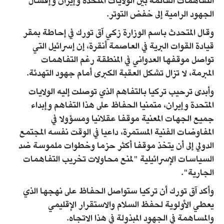
التفاهمات القائمة بين الولايات المتحدة وإيران وإفشال
الجهود الرامية إلى خفض التوتر.
وقال المتحدث باسم الوزارة زكي آق تورك في إحاطة بمقر
قيادة القوات البرية في العاصمة أنقرة، إن إسرائيل التي
تواصل موقفها العدواني في المنطقة رغم التفاهمات
المبرمة، لا تزال تشكل العقبة الكبرى أمام جهود التهدئة.
وأبدى ترحيب تركيا بالتفاهم الذي توصلت إليه الولايات
المتحدة وإيران، متمنيا الحفاظ على هذا التفاهم وإبداء
جميع الجهات المعنية موقفا عقلانيا ومسؤولا في
المفاوضات الفنية المستمرة، داعيا في الوقت نفسه المجتمع
الدولي إلى أن يتخذ موقفا أكثر حزما وخطوات ملموسة ضد
السياسات الإسرائيلية "لمنع محاولات تخريب التفاهمات
الجارية".
وأكد آق تورك أن تركيا ستواصل الحفاظ على نهجها الذي
يعطي الأولوية لحفظ السلام والاستقرار الإقليمي
والمساهمة في الجهود المبذولة في هذا الاتجاه.