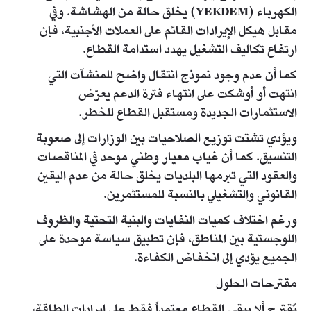
الكهرباء (YEKDEM) يخلق حالة من الهشاشة. وفي
مقابل هيكل الإيرادات القائم على العملات الأجنبية، فإن
ارتفاع تكاليف التشغيل يهدد استدامة القطاع.
كما أن عدم وجود نموذج انتقال واضح للمنشآت التي
انتهت أو أوشكت على انتهاء فترة الدعم يعرّض
الاستثمارات الجديدة ومستقبل القطاع للخطر.
ويؤدي تشتت توزيع الصلاحيات بين الوزارات إلى صعوبة
التنسيق. كما أن غياب معيار وطني موحد في المناقصات
والعقود التي تبرمها البلديات يخلق حالة من عدم اليقين
القانوني والتشغيلي بالنسبة للمستثمرين.
ورغم اختلاف كميات النفايات والبنية التحتية والظروف
اللوجستية بين المناطق، فإن تطبيق سياسة موحدة على
الجميع يؤدي إلى انخفاض الكفاءة.
مقترحات الحلول
يُقترح ألا يبقى القطاع معتمداً فقط على إيرادات الطاقة،