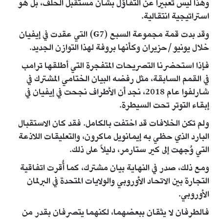
وهذا ليس تعبيراً عن التفاؤل بشأن مستقبل الحلف، بل هو
استراتيجية انتقالية.
وقد بدت قمة مجموعة السبع (G7) التي عقدت في إيفيان
خلال يونيو/حزيران وكأنها بروفة لهذا التوازن الجديد.
فإذا استحضرنا التصريحات المتفجرة التي أطلقها ترامب
في القمم السابقة، مثل رفضه البيان الختامي المشترك في
شارلفوا عام 2018، نجد أن الأطراف نجحت في إيفيان في
إبقاء التوتر تحت السيطرة.
ولم تكن الخلافات قد اختفت بالكامل. فقد كان الاستقبال
البارد الذي حظي به إيمانويل ماكرون، والتعليقات اللاذعة
التي وُجهت إلى كير ستارمر، دليلاً على ذلك.
ومع ذلك، صدر في النهاية بيان مشترك، كما أُقرت اتفاقية
التجارة بين الاتحاد الأوروبي والولايات المتحدة في البرلمان
الأوروبي.
فالطرفان لا يثقان ببعضهما، لكنهما يتصرفان بقدر من