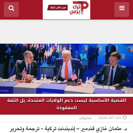
القضية الأساسية ليست دعم الولايات المتحدة، بل الثقة
المفقودة
2026-07-03
تحليلات
د. عثمان غازي قندمير – إندبندنت تركية - ترجمة وتحرير