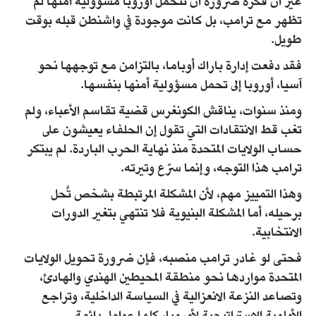
غير أن فكرة ضرورة أن تتحمل أوروبا مسؤولية أمنها لم
تظهر مع ترامب، بل كانت موجودة في واشنطن قبله بوقت
طويل.
فقد دفعت إدارة باراك أوباما، بالتزامن مع توجهها نحو
آسيا، أوروبا إلى تحمل مسؤولية أمنها بنفسها.
ومنذ سنوات، يناقش الكونغرس قضية تقاسم الأعباء، ولم
تغب قط الانتقادات التي تقول إن الحلفاء يعيشون على
حساب الولايات المتحدة منذ نهاية الحرب الباردة. لم يبتكر
ترامب هذا التوجه، وإنما سرّع وتيرته.
وهذا التمييز مهم، لأن المشكلة المرتبطة بشخص تُحل
برحيله، أما المشكلة البنيوية فلا تنتهي بتغير الدورات
الانتخابية.
فحتى لو غادر ترامب منصبه، فإن ضرورة تحويل الولايات
المتحدة مواردها نحو منطقة المحيطين الهندي والهادئ،
وتصاعد النزعة الانعزالية في السياسة الداخلية، وتراجع