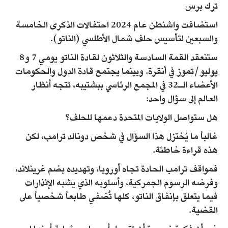
ترك برس
استضافت واشنطن عام 2024 احتفالات الذكرى الخامسة
والسبعين لتأسيس حلف شمال الأطلسي (الناتو).
ستنعقد القمة السادسة والثلاثون لقادة الناتو يومي 7 و8
يوليو/تموز في أنقرة. وبينما يجتمع قادة الدول والحكومات
الأعضاء الـ32 في المجمع الرئاسي ببشتيبه، تتجه أنظار
العالم إلى سؤال واحد:
هل ستواصل الولايات المتحدة دعمها للحلف؟
غالباً ما يُختزل هذا السؤال في شخص دونالد ترامب، لكن
هذه قراءة خاطئة.
فمواقف ترامب الحادة تجاه أوروبا، وتهديده بضم غرينلاند،
وفرضه الرسوم الجمركية، وأسلوبه الذي يشبه الإنذارات
فيما يتعلق بإنفاق الناتو، كلها تُضفي طابعاً شخصياً على
القضية.