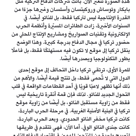
هذه الصورة تتغير الآن. باتت شركات الدفاع التركية مثل
بايكار وتوساش وروكيتسان وأسلسان وغيرها جزءًا من
القدرة الإنتاجية ليس لتركيا فقط، بل للناتو أيضًا. في
السنوات الأخيرة، زادت الطائرات المسيّرة وأنظمة الحرب
الإلكترونية وتقنيات الصواريخ ومشاريع الإنتاج المحلي من
حضور تركيا في مجال الدفاع بدرجة كبيرة. وهذا الوضع
ينقل تركيا إلى موقع لا تكون فيه مستهلكًا فقط، بل فاعلًا
يطور التكنولوجيا ويصدرها أيضًا.
للمرة الأولى، ترتقي تركيا داخل التحالف إلى موقع إحدى
الدول التي لا تُحمى فقط، بل تنتج قيمة أيضًا. والأهم من
ذلك أنها تظهر لاعبًا قويًا في أحد القطاعات الواقعة في قلب
التحول الجديد للناتو. لذلك فإن قمة أنقرة تاريخية ليس
فقط من زاوية مستقبل الناتو، بل أيضًا من زاوية موقع
تركيا في البنية الأمنية الغربية. في مرحلة الحرب الباردة،
كانت تركيا مخفر الناتو الحدودي. وبعد الحرب الباردة،
كانت جندي الناتو الوفي. أما الآن، فهي تتقدم في طريقها
لتصبح واحدة من المنتجين المهمين في اقتصاد الدفاع التابع