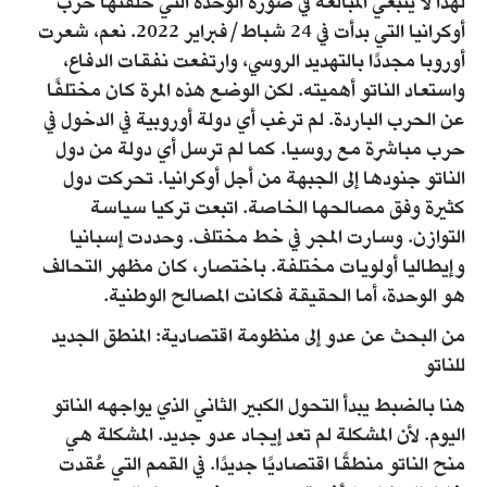
لهذا لا ينبغي المبالغة في صورة الوحدة التي خلقتها حرب
أوكرانيا التي بدأت في 24 شباط/فبراير 2022. نعم، شعرت
أوروبا مجددًا بالتهديد الروسي، وارتفعت نفقات الدفاع،
واستعاد الناتو أهميته. لكن الوضع هذه المرة كان مختلفًا
عن الحرب الباردة. لم ترغب أي دولة أوروبية في الدخول في
حرب مباشرة مع روسيا. كما لم ترسل أي دولة من دول
الناتو جنودها إلى الجبهة من أجل أوكرانيا. تحركت دول
كثيرة وفق مصالحها الخاصة. اتبعت تركيا سياسة
التوازن. وسارت المجر في خط مختلف. وحددت إسبانيا
وإيطاليا أولويات مختلفة. باختصار، كان مظهر التحالف
هو الوحدة، أما الحقيقة فكانت المصالح الوطنية.
من البحث عن عدو إلى منظومة اقتصادية: المنطق الجديد
للناتو
هنا بالضبط يبدأ التحول الكبير الثاني الذي يواجهه الناتو
اليوم. لأن المشكلة لم تعد إيجاد عدو جديد. المشكلة هي
منح الناتو منطقًا اقتصاديًا جديدًا. في القمم التي عُقدت