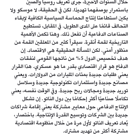
خلال السنوات الأخيرة، جرى تعريف روسيا والصين
باستمرار بوصفهما تهديدًا. لكن في الحقيقة، لا موسكو ولا
بكين استطاعتا إنتاج الحماسة السياسية الكافية لإبقاء
التحالف قائمًا على المدى الطويل. في المقابل، تستطيع
الصناعات الدفاعية أن تفعل ذلك. وهنا تكمن الأهمية
التاريخية لقمة أنقرة. سيقرأ كثير من المعلقين القمة من
منظور أمني. لكن المسألة الحقيقية هي الاقتصاد. إن
هدف تخصيص الدول 5% من ناتجها القومي لنفقات
الدفاع هو قرار اقتصادي بقدر ما هو عسكري. هذا القرار
يعني طلبات جديدة بمئات المليارات من الدولارات. ويعني
مصانع جديدة واستثمارات تكنولوجية جديدة وسلاسل
توريد جديدة ومجالات ربح جديدة. وفي الوقت نفسه، يعني
تكاملًا صناعيًا أكثر إحكامًا بين دول الناتو. إن تشكل
الإنتاج الدفاعي حول معايير مشتركة يعني إقامة شراكات
جديدة بين الشركات وتوسيع القدرة الإنتاجية. باختصار،
يُعاد تعريف الناتو لأول مرة من خلال منظومة اقتصادية
مشتركة أكثر من تهديد مشترك.