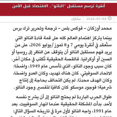
أنقرة ترسم مستقبل "الناتو".. الاقتصاد قبل الأمن
2026-07-03
مقالات
محمد أوزكان - فوكس بلس - ترجمة وتحرير ترك برس
بينما يتركز اهتمام العالم كله على قمة قادة الناتو التي
ستُعقد في أنقرة يومي 7 و8 تموز/يوليو 2026، على من
يريد فهم مستقبل الناتو أن يتوقف عن النظر إلى روسيا أو
الصين أو أوكرانيا. فالقصة الحقيقية تُكتب في مكان آخر.
كان سبب وجود الناتو، الذي تأسس عام 1949، واضحًا:
الاتحاد السوفيتي. كان هناك تهديد، وكان العدو واضحًا،
وكان الهدف محددًا. لم يكن التحالف بحاجة إلى إنتاج
شرعية؛ فوجود موسكو كان كافيًا لتفسير وجود الناتو.
طوال الحرب الباردة لم يحتج الناتو إلى أن يشرح نفسه
لأحد. بدأت المشكلة الحقيقية عندما انهار السوفييت. بعد
عام 1991، واجه الناتو لأول مرة في تاريخه السؤال التالي: