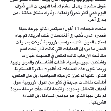
خوف مشترك وهدف مشترك. أما التهديدات التي تُعرّف
اليوم فهي أكثر تجزؤًا وتعقيدًا، وتُدرك بشكل مختلف من
بلد إلى آخر.
منحت هجمات 11 أيلول/سبتمبر الناتو جرعة حياة
قصيرة المدى. ذُهب إلى أفغانستان خلف أمريكا. ثم جاء
احتلال العراق. لكن العواصم الأوروبية أدركت بعد وقت
قصير ما يلي: إن العمليات التي كانت تُدار تحت اسم
مكافحة الإرهاب كانت تعكس في الحقيقة خيارات
واشنطن الجيوسياسية. فشلت أفغانستان والعراق وليبيا.
وربما تكون هذه العمليات قد أظهرت القدرة العسكرية
للناتو، لكنها لم تعزز شرعيته السياسية. بل على العكس،
أطلقت نقاشات جديدة في كثير من الدول الأوروبية حول
أهداف التحالف وحدوده. ونتيجة لذلك بدأت مرحلة جديدة
لم يكن فيها الناتو هو موضع المساءلة، بل القيادة
الأمريكية.