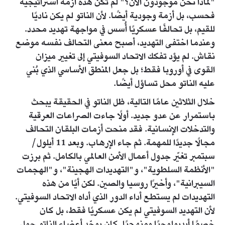
"لماذا نحن موجودون الآن؟" لم تكن هذه أزمة استراتيجية
فحسب، بل أزمة وجودية أيضًا. لأن الناتو لم يكن ناديًا
للقيم، بل تحالفًا عسكريًا أُسس في مواجهة تهديد محدد.
وعندما اختفى التهديد، أصبح معنى التحالف نفسه موضع
نقاش. لم يؤد تفكك الاتحاد السوفيتي إلى تغيير ميزان
القوى في أوروبا فقط؛ بل جعل المنطق الأساسي الذي بُني
عليه الناتو محل تساؤل أيضًا.
خلال الثلاثين عامًا التالية، ظل الناتو في الحقيقة يبحث
باستمرار عن عدو جديد. أولًا جاءت الصراعات العرقية
والتدخلات الإنسانية. فقد منحت أزمات البلقان التحالف
مجالًا جديدًا للمهمة. ثم جاء الإرهاب. وبعد 11 أيلول/
سبتمبر تغيّر جدول أعمال الأمن العالمي بالكامل. ثم برزت
"الأنظمة السلطوية"، و"التهديدات الهجينة"، و"الهجمات
السيبرانية"، وأخيرًا روسيا والصين. لكن أيًا من هذه
التهديدات لم يستطع أداء الدور الذي أداه الاتحاد السوفيتي.
لأن التهديد السوفيتي لم يكن عسكريًا فقط، بل كان
خصمًا أيديولوجيًا ومنهجيًا. كان يوحّد أعضاء الناتو حول