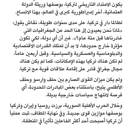
يكون الامتداد التاريخي لتركيا، بوصفها وريثة الدولة
العثمانية، آخر إمبراطورية كبرى في العالم، بهذا الاتساع.
لطالما دار في تركيا، على مدى سنوات طويلة، نقاش يقول:
«لماذا نحن بعيدون إلى هذا الحد عن الجغرافيات التي
غادرناها قبل مئة عام؟». غير أن أي دولة، لكي تكون
مؤثرة خارج حدودها، لا بد أن تمتلك القدرات الاقتصادية
والدبلوماسية والعسكرية والسياسية. وقبل أربعين عاماً،
لم تكن هناك تركيا بهذه الإمكانات، كما لم يكن هناك
مجال جغرافي قادر على إقامة علاقات قوية مع تركيا.
ولم يكن ميزان القوى الصارم بين حلف وارسو وحلف
الأطلسي يتيح، باستثناء بعض المبادرات المحدودة، أي
فرصة لانتهاج سياسات خارجية بديلة.
وخلال الحرب الأهلية السورية، برزت روسيا وإيران وتركيا
بوصفها موازين قوى جديدة. وفي نهاية المطاف، ثبت عملياً
أن تركيا أصبحت أحد أكثر الفاعلين تأثيراً في المنطقة.