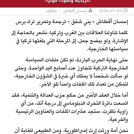
تاريخية ونفوذاً مؤثراً؟
2026-07-05
إحسان أقطاش
مقالات
إحسان أقطاش - يني شفق - ترجمة وتحرير ترك برس
كلما تناولنا العلاقات بين الغرب وتركيا، نشعر بالحاجة إلى
الإشارة، ولو ببضع جمل، إلى المرحلة التي بلغتها تركيا في
سياستها الخارجية.
حتى نهاية الحرب الباردة، لم تكن ملفات السياسة
الخارجية التركية تتجاوز عدد أصابع اليد الواحدة. وحتى
لو سألت شخصاً لا يمتلك أي خبرة في الشؤون الخارجية،
لتمكن من تعداد تلك الملفات واحداً تلو الآخر.
أما خلال العقد الأخير من حكم حزب العدالة والتنمية، فقد
اتسعت دائرة التحرك الدبلوماسي إلى درجة أنك، من أي
زاوية نظرت، ستجد عشرات الملفات والعناوين الرئيسية
والفرعية.
نحن أمة ورثت إرث إمبراطورية. ومن الطبيعي للغاية أن