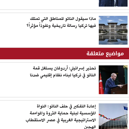
ماذا سيقول الناتو للمناطق التي تمتلك
فيها تركيا رسالة تاريخية ونفوذاً مؤثراً؟
مواضيع متعلقة
تحذير إسرائيلي: أردوغان يستغل قمة
الناتو في تركيا لبناء نظام إقليمي ضدنا
إعادة التفكير في حلف الناتو: النواة
المؤسسية لبنية حماية الثروة والمواءمة
الاستراتيجية الغربية في عصر الاستقطاب
الهجين