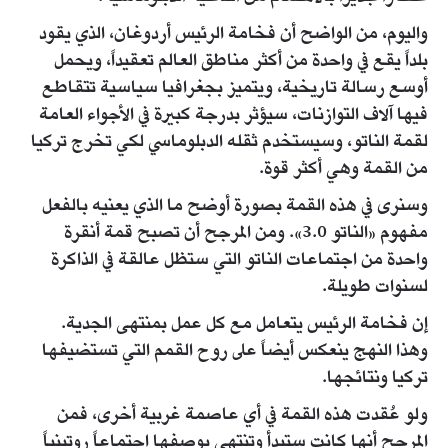
واليوم، من الواضح أن فخامة الرئيس أردوغان، الذي يقود
بلداً يقع في واحدة من أكثر مناطق العالم تعقيداً، ويحمل
أوسع رسالة تاريخية، ويتميز بجغرافيا سياسية تتقاطع
فيها آلاف التوازنات، سيؤثر بدرجة كبيرة في الأجواء العامة
لقمة الناتو، وسيستخدم ثقله الدبلوماسي لكي تخرج تركيا
من القمة وهي أكثر قوة.
وسنرى في هذه القمة بصورة أوضح ما الذي يعنيه بالفعل
مفهوم «الناتو 3.0». ومن المرجح أن تصبح قمة أنقرة
واحدة من اجتماعات الناتو التي ستظل عالقة في الذاكرة
لسنوات طويلة.
إن فخامة الرئيس يتعامل مع كل عمل بمنتهى الجدية.
وهذا النهج ينعكس أيضاً على روح القمم التي تستضيفها
تركيا ونتائجها.
ولو عُقدت هذه القمة في أي عاصمة غربية أخرى، فمن
المرجح أنها كانت ستبدأ وتنتهي بوصفها اجتماعاً روتينياً