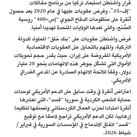
قرار واشنطن استبعاد تركيا من برنامج مقاتلات
"إف-35″، وفرض عقوبات عليها في عام 2020 بعد حصول
أنقرة على منظومات الدفاع الجوي "إس-400" روسية
الصُّنع، والتي تعدها الولايات المتحدة تهديدا أمنيا.
فرض واشنطن عقوبات على "بنك خلق" المملوك للدولة
التركية، والمتهم بالتحايل على العقوبات الاقتصادية
الأمريكية المفروضة على إيران، حيث يقدر حجم تحويلات
الأموال التي تشكّل جوهر هذه الاتهامات بنحو 20 مليار
دولار، وفقا للائحة الاتهام الصادرة عن المدعي الفدرالي
الأمريكي.
اعتراض أنقرة في وقت سابق على الدعم الأمريكي لوحدات
حماية الشعب الكردية في سوريا "قسد"، التي تعتبرها
أنقرة امتدادا لحزب العمال الكردستاني وتصنفها تنظيما
إرهابيا، لكن الدعم الأمريكي تراجع لاحقا مع توقيع
"قسد" اتفاق الاندماج في المؤسسات السورية في فبراير/
شباط 2026.