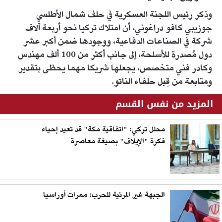
وذكر رئيس اللجنة العسكرية في حلف شمال الأطلسي
جوزيبي كافو دراغوني، أن امتلاك تركيا نحو أربعة آلاف
شركة في الصناعات الدفاعية، ووجودها ضمن أكبر عشر
دول مُصدرة للأسلحة، إلى جانب أكثر من 100 ألف مهندس
وكادر فني متخصص، يجعلها شريكا مهما يحظى بتقدير
ومتابعة من قِبل حلفاء الناتو.
المزيد من نفس القسم
محلل تركي: "اتفاقية مكة" قد تعيد إحياء
فكرة "الإيلاف" بصيغة معاصرة
الجبهة غير المرئية للحرب: ممرات أوراسيا