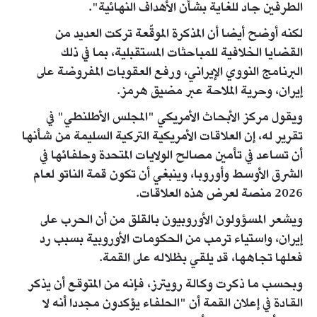
الطرفين جاد للغاية بشأن الأهداف النهائية".
لكنه أوضح أيضا أن المذكرة الموقّعة تركت العديد من
القضايا الخلافية للمباحثات المستقبلية، بما في ذلك
البرنامج النووي الإيراني، ورفع العقوبات المفروضة على
إيران، وحرية الملاحة عبر مضيق هرمز.
ويقول مركز الأبحاث الأمريكي "المجلس الأطلنطي" في
تقرير له، إن العلاقات الأمريكية التركية السليمة من شأنها
أن تساعد في تأمين مصالح الولايات المتحدة وحلفائها في
الشرق الأوسط وأوروبا، وينبغي أن تكون قمة الناتو لعام
2026 منصة لعرض هذه العلاقات.
ويشعر المسؤولون الأوروبيون بالقلق من أن الحرب على
إيران، واستياء ترمب من الحكومات الأوروبية بسبب رد
فعلها تجاهها، قد يلقي بظلاله على القمة.
وبحسب ما ذكرت وكالة رويترز، فإنه من المتوقع أن يذكر
القادة في إعلان القمة أن "الحلفاء يؤكدون مجددا أنه لا