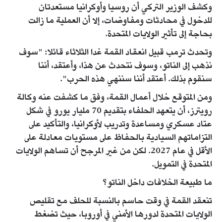
وكشف الوزير التركي أن روسيا وأوكرانيا مستعدتان
للدخول في محادثات ومفاوضات، إلا أن العملية ما زالت
بحاجة إلى تأثير الولايات المتحدة.
وتحدث ترمب قبيل انعقاد القمة غدا الثلاثاء قائلا: "سوف
نذهب إلى الناتو، وسوف نتحدث عن هذا، وأعتقد، أننا
سنقوم بذلك. أعتقد أننا سننهي هذه الحرب".
ومن المتوقع خلال أعمال القمة، وفق ما كشفت عنه وكالة
رويترز، أن يتعهد الحلفاء بتقديم 70 مليار يورو في شكل
عتاد عسكري ومساعدة وتدريب لأوكرانيا، والتأكيد على
التزاماتهم السيادية بالحفاظ على مستويات معادلة على
الأقل في عام 2027. لكن من غير المرجح أن تساهم الولايات
المتحدة في التمويل.
ما طبيعة الخلافات داخل الناتو؟
تنعقد القمة في وقت حاسم بالنسبة للحلف مع تقليص
الولايات المتحدة لدورها الأمني في أوروبا، حيث تضغط