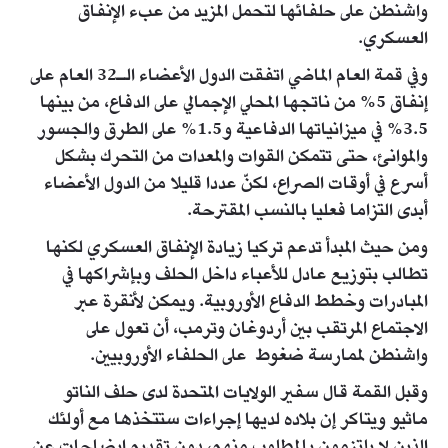
واشنطن على حلفائها لتحمل المزيد من عبء الإنفاق
العسكري.
وفي قمة العام الماضي اتفقت الدول الأعضاء الـ32 العام على
إنفاق 5% من ناتجها المحلي الإجمالي على الدفاع، من بينها
3.5% في ميزانياتها الدفاعية و1.5% على الطرق والجسور
والموانئ، حتى تتمكن القوات والمعدات من التحرك بشكل
أسرع في أوقات الصراع، لكنّ عددا قليلا من الدول الأعضاء
أبدى التزاما فعليا بالنسب المقترحة.
ومن حيث المبدأ تدعم تركيا زيادة الإنفاق العسكري لكنها
تطالب بتوزيع عادل للأعباء داخل الحلف وبإشراكها في
المبادرات وخطط الدفاع الأوروبية. ويمكن لأنقرة عبر
الاجتماع المرتقب بين أردوغان وترمب، أن تعول على
واشنطن لممارسة ضغوط على الحلفاء الأوروبيين.
وقبل القمة قال سفير الولايات المتحدة لدى حلف الناتو
ماثيو ويتاكر إن بلاده لديها إجراءات ستتخذها مع أولئك
الذين لا يلتزمون بالمطلوب منهم، دون تقديم إيضاحات عن