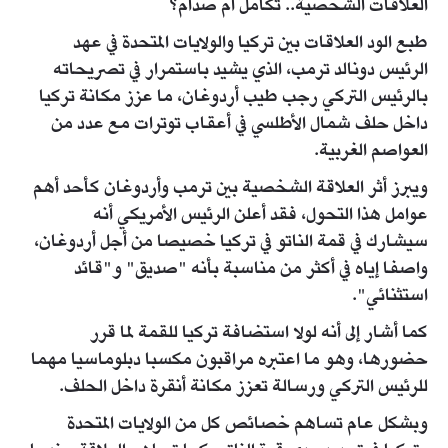
العلاقات الشخصية.. تكامل أم صدام؟
طبع الود العلاقات بين تركيا والولايات المتحدة في عهد
الرئيس دونالد ترمب، الذي يشيد باستمرار في تصريحاته
بالرئيس التركي رجب طيب أردوغان، ما عزز مكانة تركيا
داخل حلف شمال الأطلسي في أعقاب توترات مع عدد من
العواصم الغربية.
ويبرز أثر العلاقة الشخصية بين ترمب وأردوغان كأحد أهم
عوامل هذا التحول، فقد أعلن الرئيس الأمريكي أنه
سيشارك في قمة الناتو في تركيا خصيصا من أجل أردوغان،
واصفا إياه في أكثر من مناسبة بأنه "صديق" و"قائد
استثنائي".
كما أشار إلى أنه لولا استضافة تركيا للقمة لما قرر
حضورها، وهو ما اعتبره مراقبون مكسبا دبلوماسيا مهما
للرئيس التركي ورسالة تعزز مكانة أنقرة داخل الحلف.
وبشكل عام تساهم خصائص كل من الولايات المتحدة