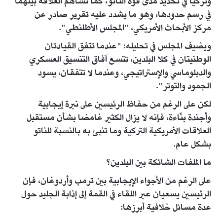
وتركيا في تحديد مدى قوة الناتو، كما تساهم العلاقة بينهما
في رسم حدودها، وهو ما يشدد عليه تقرير صادر عن
مركز الأبحاث الأمريكي، "المجلس الأطلنطي".
ويضيف المجلس في تحليله: "عندما تتفق القيادتان
الوطنيتان في كلا البلدين، تتسع آفاق التنسيق العسكري
والدبلوماسي والإستراتيجي، وعندما لا تتفقان، يسود
الجمود والتوتر".
لكن على الرغم من حفاظ الرئيسين على نبرة إيجابية
وأجندة بنّاءة، فإنه لا يزال الكثير غامضا بشأن مستقبل
العلاقات الأمريكية التركية وما تنبئ به بالنسبة للناتو
بشكل عام.
ما الملفات الشائكة بين البلدين؟
على الرغم من الأجواء الإيجابية بين ترمب وأردوغان، فإن
الرئيسين يسعيان عبر اللقاء في القمة إلى إذابة الجليد حول
عدة مسائل خلافية أبرزها: