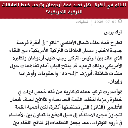
الناتو في أنقرة.. هل تعيد قمة أردوغان وترمب ضبط العلاقات
التركية الأمريكية؟
2026-07-07
تحليلات
ترك برس
تطرح قمة حلف شمال الأطلسي "ناتو" في أنقرة فرصة
جديدة لاختبار مسار العلاقات التركية الأمريكية، مع اللقاء
الذي عقد بين الرئيس التركي رجب طيب أردوغان ونظيره
الأمريكي دونالد ترمب، قد يفتح الباب أمام تفاهمات حول
ملفات شائكة، أبرزها "إف-35" والعقوبات وأوكرانيا
وإيران.
ةوأصدرت تركيا عملة تذكارية من فئة خمس ليرات في
خطوة رمزية لتخليد القمة السادسة والثلاثين لحلف شمال
الأطلسي (الناتو) التي تحتضنها أنقرة، لكن أهمية القمة
تتجاوز مجرد الاحتفاء إلى سبل الدفع بالتعاون بين الأعضاء
في ذروة التوترات، مما يجعل التطلعات إلى نتائج اللقاء بين