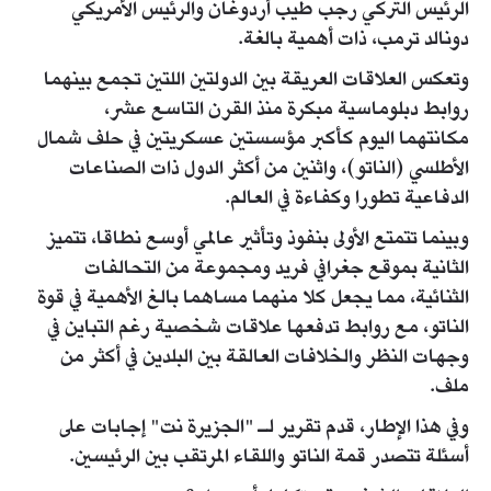
الرئيس التركي رجب طيب أردوغان والرئيس الأمريكي
دونالد ترمب، ذات أهمية بالغة.
وتعكس العلاقات العريقة بين الدولتين اللتين تجمع بينهما
روابط دبلوماسية مبكرة منذ القرن التاسع عشر،
مكانتهما اليوم كأكبر مؤسستين عسكريتين في حلف شمال
الأطلسي (الناتو)، واثنين من أكثر الدول ذات الصناعات
الدفاعية تطورا وكفاءة في العالم.
وبينما تتمتع الأولى بنفوذ وتأثير عالمي أوسع نطاقا، تتميز
الثانية بموقع جغرافي فريد ومجموعة من التحالفات
الثنائية، مما يجعل كلا منهما مساهما بالغ الأهمية في قوة
الناتو، مع روابط تدفعها علاقات شخصية رغم التباين في
وجهات النظر والخلافات العالقة بين البلدين في أكثر من
ملف.
وفي هذا الإطار، قدم تقرير لـ "الجزيرة نت" إجابات على
أسئلة تتصدر قمة الناتو واللقاء المرتقب بين الرئيسين.