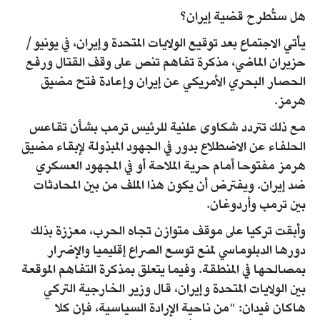
هل ستُطرح قضية إيران؟
يأتي الاجتماع بعد توقيع الولايات المتحدة وإيران، في يونيو/
حزيران الماضي، مذكرة تفاهم تنص على وقف القتال ورفع
الحصار البحري الأمريكي عن إيران وإعادة فتح مضيق
هرمز.
مع ذلك تتردد شكاوى علنية للرئيس ترمب بشأن تقاعس
الحلفاء عن الاضطلاع بدور في الجهود المبذولة لإبقاء مضيق
هرمز مفتوحا أمام حرية الملاحة أو في المجهود العسكري
ضد إيران. ويفترض أن يكون هذا الملف من بين المحادثات
بين ترمب وأردوغان.
وأبقت تركيا على موقف متوازن تجاه الحرب، معززة بذلك
دورها الدبلوماسي لمنع توسع الصراع إقليميا والإضرار
بمصالحها في المنطقة. وفيما يتعلق بمذكرة التفاهم الموقعة
بين الولايات المتحدة وإيران، قال وزير الخارجية التركي
هاكان فيدان: "من ناحية الإرادة السياسية، فإن كلا