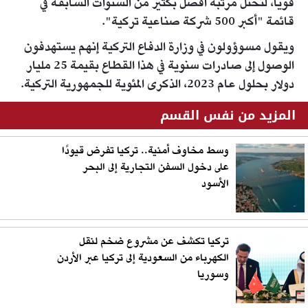
قويا، لتحتل مرتبة أفضل بكثير من السنوات السابقة في
قائمة "أكبر 500 شركة صناعية تركية".
ويقول مسوؤولون في وزارة الدفاع التركية إنهم يستهدفون
الوصول إلى صادرات سنوية في هذا القطاع بقيمة 25 مليار
دولار بحلول عام 2023، الذكرى المئوية للجمهورية التركية.
المزيد من نفس القسم
وسط مخاوف أمنية.. تركيا تفرض قيودًا
على دخول السفن التجارية إلى البحر
الأسود
تركيا تكشف عن مشروع ضخم لنقل
الكهرباء من السعودية إلى تركيا عبر الأردن
وسوريا