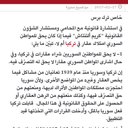
2017-02-17
مواضيع مميزة
خاص ترك برس
في استشارة قانونية مع المحامي ومستشار الشؤون
القانونية "كريم ألتنتاش" فيما إذا كان يحق للمواطن
السوري امتلاك عقار في
تركيا
أم لا، تبيّن ما يلي:
1- لا يحق للمواطنين السوريين شراء عقارات في تركيا، وفي
حال اشترى المواطن السوري عقارا لا يحق له التصرّف فيه.
إن تركيا وسوريا منذ عام 1939 تعانيان من مشاكل فيما
يخص العقار وغيره من المواضع الأخرى. ولأن سوريا
احتجزت ممتلكات المواطنين الأتراك لديها، ومنعتهم من
حق التصرّف فيها، وكذلك منعتهم من الرهن العقاري أو
الحصول على الحقوق القانونية في هذا المجال. قابلت تركيا
فعل سوريا بالمثل، وأدخلت القرارات التي اتخذتها قيد
التطبيق.