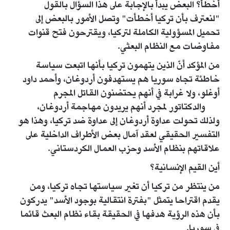
أخطأ؟ البعض يبدأ بالإجابة على هذا السؤال بالقول
"لنعترف بأن تركيا أخطأت" وتصل الأمور بالبعض إلى
تحميل المسؤولية الكاملة لتركيا، ويقترحون فتح قنوات
مفاوضات مع النظام البعثي.
من المؤكد أنّ الذين يتهمون تركيا بأنها اتبعت سياسة
خاطئة تجاه سوريا هم يستهدفون أردوغان، وأحمد داود
أوغلو، ولا غرابة في أنهم يحتضنون القاتل المجرم
والدكتاتور لمجرد أنهم يريدون مهاجمة أردوغان،
ولذلك تحولت عداوة أردوغان إلى عداوة ضد تركيا، وهذا هو
التفسير الحقيقي لعقد آمال بعض الأطراف الداخلية على
علاقاتهم بنظام الأسد وحزب العمال الكردستاني.
أين القيم الإنسانية؟
من ينتظر من تركيا أن تغير سياستها تجاه تركيا، ومن
يقدم اقتراحا يتمثل "بفترة انتقالية بوجود الأسد" يدركون
بأن هذه الرؤية هدفها في الحقيقة بقاء نظام البعث قائما
في سوريا.