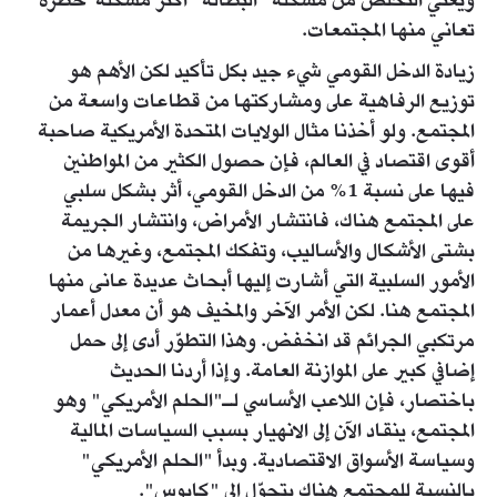
ويعني التخلص من مشكلة "البطالة" أكثر مشكلة خطرة
تعاني منها المجتمعات.
زيادة الدخل القومي شيء جيد بكل تأكيد لكن الأهم هو
توزيع الرفاهية على ومشاركتها من قطاعات واسعة من
المجتمع. ولو أخذنا مثال الولايات المتحدة الأمريكية صاحبة
أقوى اقتصاد في العالم، فإن حصول الكثير من المواطنين
فيها على نسبة 1% من الدخل القومي، أثر بشكل سلبي
على المجتمع هناك، فانتشار الأمراض، وانتشار الجريمة
بشتى الأشكال والأساليب، وتفكك المجتمع، وغيرها من
الأمور السلبية التي أشارت إليها أبحاث عديدة عانى منها
المجتمع هنا. لكن الأمر الآخر والمخيف هو أن معدل أعمار
مرتكبي الجرائم قد انخفض. وهذا التطوّر أدى إلى حمل
إضافي كبير على الموازنة العامة. وإذا أردنا الحديث
باختصار، فإن اللاعب الأساسي لـ"الحلم الأمريكي" وهو
المجتمع، ينقاد الآن إلى الانهيار بسبب السياسات المالية
وسياسة الأسواق الاقتصادية. وبدأ "الحلم الأمريكي"
بالنسبة للمجتمع هناك يتحوّل إلى "كابوس".