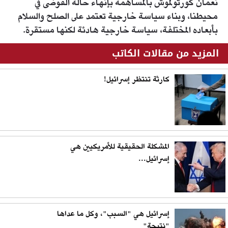
نعمان كورتولموش بالمساهمة بإنهاء حالة الفوضى في
محيطنا، وبناء سياسة خارجية تعتمد على الصلح والسلام
بأبعاده المختلفة، سياسة خارجية هادئة لكنها مستقرة.
المزيد من مقالات الكاتب
كارثة تنتظر إسرائيل!
المشكلة الحقيقية للأمريكيين هي
إسرائيل...
إسرائيل هي "السبب"، وكل ما عداها
"نتيجة"