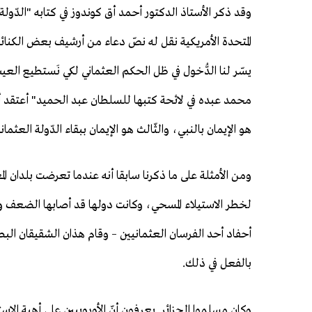
وقد ذكر الأستاذ الدكتور أحمد أق كوندوز في كتابه "الدّولة 
المتحدة الأمريكية نقل له نصّ دعاء من أرشيف بعض الكنائس
يسّر لنا الدُّخول في ظل الحكم العثماني لكي نَستطيع العيش
محمد عبده في لائحة كتبها للسلطان عبد الحميد" أعتقد أنّ ا
هو الإيمان بالنبي، والثّالث هو الإيمان ببقاء الدّولة العثماني
ومن الأمثلة على ما ذكرنا سابقا أنه عندما تعرضت بلدان ا
لخطر الاستيلاء المسحي، وكانت دولها قد أصابها الضعف
أحفاد أحد الفرسان العثمانيين – وقام هذان الشقيقان البط
بالفعل في ذلك.
وكان مسلموا الجزائر يعرفون أنّ الأوروبيين على أهبة ال