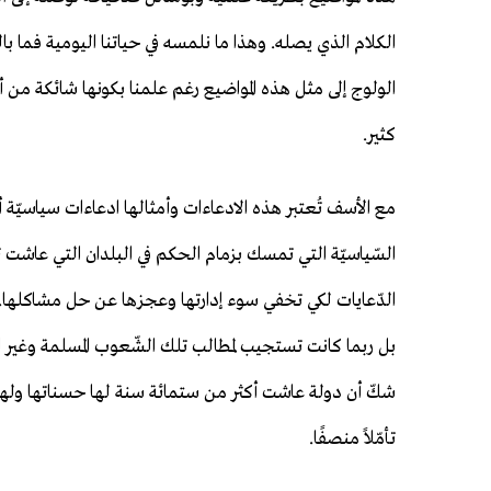
الكلام الذي يصله. وهذا ما نلمسه في حياتنا اليومية فما با
الولوج إلى مثل هذه المواضيع رغم علمنا بكونها شائكة
كثير.
مع الأسف تُعتبر هذه الادعاءات وأمثالها ادعاءات سياسيّة أ
السّياسيّة التي تمسك بزمام الحكم في البلدان التي عاشت 
الدّعايات لكي تخفي سوء إدارتها وعجزها عن حل مشاكلها. 
بل ربما كانت تستجيب لمطالب تلك الشّعوب المسلمة وغير ال
شكّ أن دولة عاشت أكثر من ستمائة سنة لها حسناتها ولها س
تأمّلاً منصفًا.