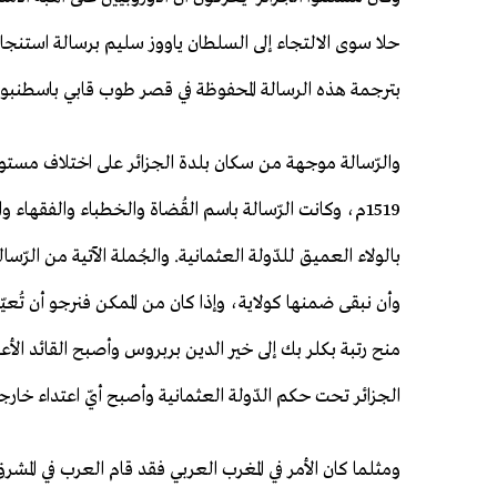
حلا سوى الالتجاء إلى السلطان ياووز سليم برسالة استنجاد 
بترجمة هذه الرسالة المحفوظة في قصر طوب قابي باسطنبول تح
1519م، وكانت الرّسالة باسم القُضاة والخطباء والفقهاء 
بالولاء العميق للدّولة العثمانية. والجُملة الآتية من الرّ
وأن نبقى ضمنها كولاية، وإذا كان من الممكن فنرجو أن تُعي
منح رتبة بكلر بك إلى خير الدين بربروس وأصبح القائد الأ
الجزائر تحت حكم الدّولة العثمانية وأصبح أيّ اعتداء خارجي 
ومثلما كان الأمر في المغرب العربي فقد قام العرب في المشر