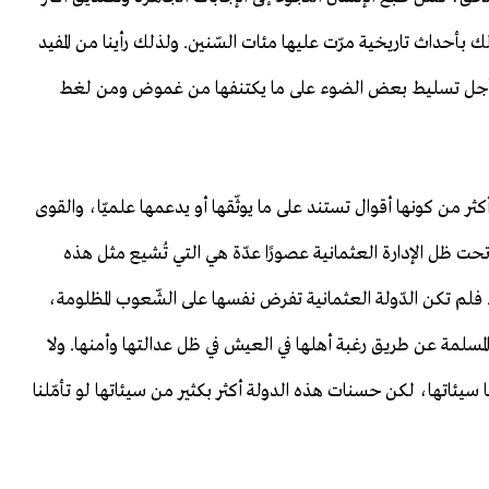
لك بأحداث تاريخية مرّت عليها مئات السّنين. ولذلك رأينا من المفيد
 من أجل تسليط بعض الضوء على ما يكتنفها من غموض ومن لغط
كثر من كونها أقوال تستند على ما يوثّقها أو يدعمها علميّا، والقوى
تحت ظل الإدارة العثمانية عصورًا عدّة هي التي تُشيع مثل هذه
فلم تكن الدّولة العثمانية تفرض نفسها على الشّعوب المظلومة،
مسلمة عن طريق رغبة أهلها في العيش في ظل عدالتها وأمنها. ولا
يئاتها، لكن حسنات هذه الدولة أكثر بكثير من سيئاتها لو تأمّلنا