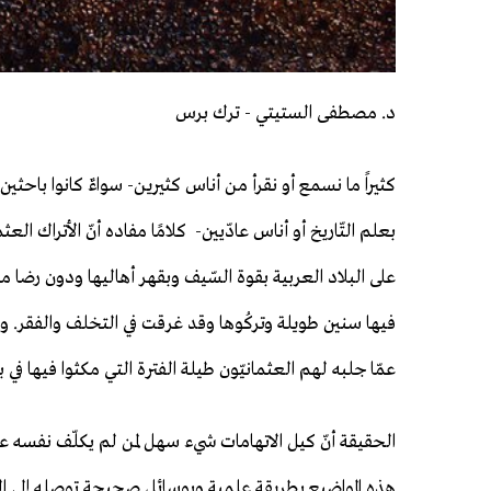
د. مصطفى الستيتي - ترك برس
كثيراً ما نسمع أو نقرأ من أناس كثيرين- سواءٌ كانوا باحثين
بعلم التّاريخ أو أناس عادّيين- كلامًا مفاده أنّ الأتراك العث
على البلاد العربية بقوة السّيف وبقهر أهاليها ودون رضا م
فيها سنين طويلة وتركُوها وقد غرقت في التخلف والفقر. و
عمّا جلبه لهم العثمانيّون طيلة الفترة التي مكثوا فيها في 
الحقيقة أنّ كيل الاتهامات شيء سهل لمن لم يكلّف نفسه ع
هذه المواضيع بطريقة علمية وبوسائل صحيحة توصله إلى الحق