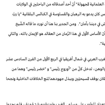
العثمانية المجهولة" أنّ أحد أصدقائه من الباحثين في الولايات
 كان يدعو به الرهبان والقساوسة في الكنائس البلقانية "يا ربّ
 في ديننا بأمان". ومن الجدير بنا هنا أن نورد ما قاله الشّيخ
لأساس الأول في هذا الزّمان من العقائد هو الإيمان بالله، والثاني
ة".
لمغرب العربي في شمال أفريقيا في الربع الأول من الفرن السادس عشر
 والوهن، تدخل كلّ من "أوروج رئيس" و "خضر رئيس" وهما من
لان بوقف المسيحيّين وببذل جهودهما لمنع الخلافات الداخلية ونجحا
استعداد للوثوب على مسلمي المغرب وتمزيقهم شرّ مُمزق، فلم يجدوا