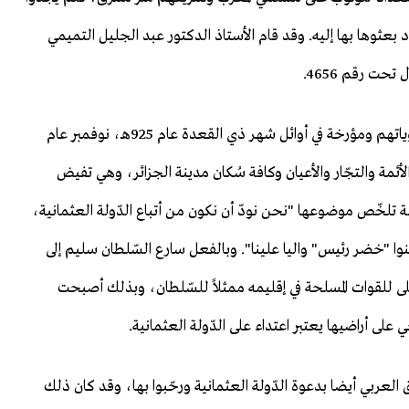
بعثوها بها إليه. وقد قام الأستاذ الدكتور عبد الجليل التميمي
ت رقم 4656.
والرّسالة موجهة من سكان بلدة الجزائر على اختلاف مستوياتهم ومؤرخة في أوائل شهر ذي القعدة عام 925هـ، نوفمبر عام
والأئمة والتجّار والأعيان وكافة سُكان مدينة الجزائر، وهي تفيض
سالة تلخّص موضوعها "نحن نودّ أن نكون من أتباع الدّولة العثمانية،
ّنوا "خضر رئيس" واليا علينا". وبالفعل سارع السّلطان سليم إلى
على للقوات المسلحة في إقليمه ممثلاً للسّلطان، وبذلك أصبحت
على أراضيها يعتبر اعتداء على الدّولة العثمانية.
ق العربي أيضا بدعوة الدّولة العثمانية ورحّبوا بها، وقد كان ذلك