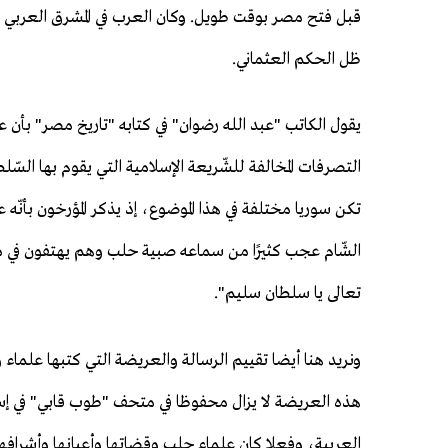
قبل فتح مصر بوقت طويل. وكان العرب في المشرق العربي ي
ظل الحكم العثماني.
يقول الكاتب "عبد الله رضوان" في كتابه "تاريخ مصر" بأن ع
التصرفات المخالفة للشّريعة الإسلامية التي يقوم بها الس
تكن سوريا مختلفة في هذا الموضوع، إذ يذكر المؤرخون بأ
الشّام عجب كثيرًا من سماعه صبية حلب وهم يهتفون في 
تعالى يا سلطان سليم".
ونريد هنا أيضا تقييم الرسالة والعريضة التي كتبها علم
هذه العريضة لا يزال محفوظا في متحف "طوب قابي" في إس
العربية، وفعلا كان علماء حلب وقضاتها وأعيانها وأشرافه