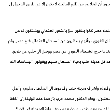
رون أن الخلاص من ظلم المماليك لا يكون إلا عن طريق الدخول في
لماء مصر كانوا يلتقون سرّا بالسّفير العثماني ويشتكون له من
ّلطان الغوري، وأنهم ينتظرون من السلطان العثماني فتح مصر. ولم
نّه عندما خرج السّلطان الغوري من مصر ووصل إلى حلب عن طريق
مدخل مدينة حلب بحياة السلطان سليم ويقولون "ليساعدك الله
اء وقضاة وأشراف مدينة حلب وقدموها إلى السلطان سليم، وأصل
طنبول، وقام الدكتور محمد حرب بترجمة هذه الوثيقة إلى اللغة
ا قد اجتمعوا وتدارسوا وضعهم، وفي نهاية الاجتماع قرر قضاة