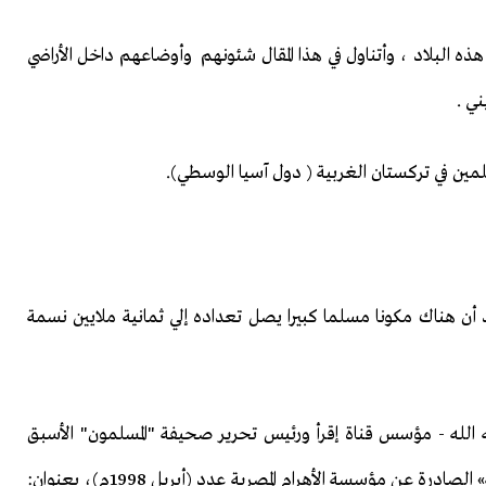
هذه البلاد ، وأتناول في هذا المقال شئونهم وأوضاعهم داخل الأراضي
ي .
سلمين في تركستان الغربية ( دول آسيا الوسطي).
أن هناك مكونا مسلما كبيرا يصل تعداده إلي ثمانية ملايين نسمة
ه الله - مؤسس قناة إقرأ ورئيس تحرير صحيفة "المسلمون" الأسبق
انتباهنا إلى أن الملف الذي خصّصته مجلة «السياسة الدولية» الصادرة عن مؤسسة الأهرام المصرية عدد (أبريل 1998م)، بعنوان: