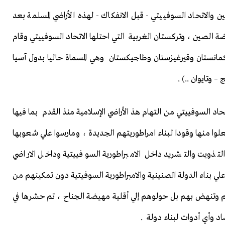
والاتحاد السوفييتي - قبل الانفكاك - لهذه الأراضي المسلمة بعد
 الصين ، وتركستان الغربية التي احتلها الاتحاد السوفييتي وقام
مانستان وقيرغيزستان وطاجيكستان وهي المسماة حاليا بدول آسيا
 وتايوان ..) .
حاد السوفييتي من التهام هذ الأراضي الإسلامية منذ القدم بما فيها
 منها وقودا لبناء امراطوريتهم الجديدة ، ومارسوا علي شعوبها
ذويت والتشريد داخل الامبراطورية السوفييتية وداخل الاراضي
بناء الدولة الصنينية والامبراطورية السوفيتية دون تمكينهم من
م وتنهض بهم بل حولوهم إلي أقلية مهيضة الجناح ، تم حشرها في
د وأي أدوات لبناء دولة .