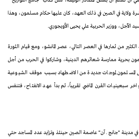
 وذلك في الفترة من 1277م إلى 1367م، ويكفي أن نعلم أن بعض المصادر الوثيقة، مثل كتاب "جامع التواريخ "
شرة ولاية في الصين في ذلك العهد، كان عليها حكام مسلمون، وهذا
يد الآجل، ووزير الحربية علي يحيى الأويجوري.
كثير من ثمارها في العصر التالي، عصر المانشو، ومع قيام الثورة
تمتع المسلمون بحرية ممارسة شعائرهم الدينية، وشاركوا في الحرب من أجل
ض المسلمون لموجات جديدة من الاضطهاد بسبب موقف الشيوعية
 سبعينيات القرن الماضي تقريباً، ثم بدأ عهد الانفتاح، فتنفس
 تأسيس أول مسجد للمسلمين هناك عام 742م، في مدينة "جانج ـ آن" عاصمة الصين حينئذ وتزايد عدد المساجد حتي