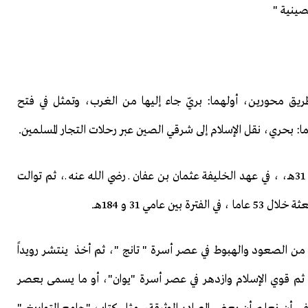
صينية "
ريق محورين، أولهما: بريّ جاء إليها من الغرب، وتمثل في فتح
ا: بحري، نقل الإسلام إلى شرقي الصين عبر رحلات التجار المسلمين.
وقال : إن أول مبعوث مسلم وصل إلى الصين كان في عام 31هـ، ، في عهد الخليفة عثمان بن عفان ـ رضي الله عنه ـ، ثم توالت
امي 31 و 184هـ.
لصين عام 651م، تعرض لموجات من الصعود والهبوط في عصر أسرة " تانج "، ثم أخذ ينتشر رويداً
ً في عصر أسرة "سونج "، التي انقرضت عام 1267م، ثم قوي الإسلام وازدهر في عصر أسرة "يوان"، أو ما يسمى بعصر