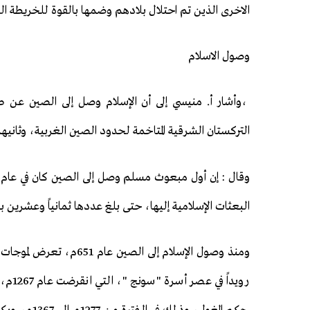
الاخرى الذين تم احتلال بلادهم وضمها بالقوة للخريطة ال
وصول الاسلام
،وأشار أ. منيسي إلى أن الإسلام وصل إلى الصين عن ط
التركستان الشرقية المتاخمة لحدود الصين الغربية، وثانيهم
البعثات الإسلامية إليها، حتى بلغ عددها ثمانياً وعشرين بعثة خلال 53 عاما ، في الفترة بين ع
ومنذ وصول الإسلام إلى ا
رويدا