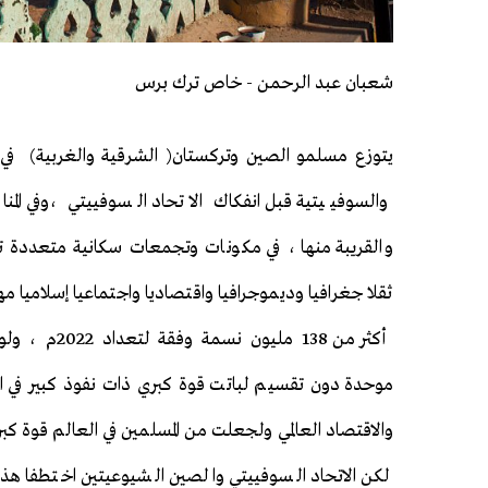
شعبان عبد الرحمن - خاص ترك برس
يتوزع مسلمو الصين وتركستان( الشرقية والغربية) في ا
والسوفييتية قبل انفكاك الاتحاد السوفييتي ،وفي المنا
والقريبة منها ، في مكونات وتجمعات سكانية متعددة ت
ثقلا جغرافيا وديموجرافيا واقتصاديا واجتماعيا إسلاميا مه
أكثر من 138 مليون نس
موحدة دون تقسيم لباتت قوة كبري ذات نفوذ كبير في ا
والاقتصاد العالمي ولجعلت من المسلمين في العالم قوة كبري
لكن الاتحاد السوفييتي والصين الشيوعيتين اختطفا هذه