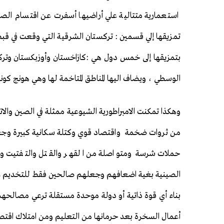
استعمارية متتالية علي أراضيها أسفرت عن اقتسام الصين 
تمزيقها إلي قسمين : تركستان الشرقية التي وقعت في قبضة
بتمزيقها إلى خمس دول هي :كازاخستان وأوزبكستان وترك
الوسطي ، ويضاف اليها المناطق المتاخمة لها وهي هونج كونج –
وهكذا تمكنت الامبراطورية الشيوعية ممثلة في الصين والات
من ثروات ضخمة واقتصاد قوي وكتلة سكانية كبيرة وجعلوا
حملات شرسة ومتواصلة من القهر والقتل والتفتيت والت
الصينية بغية اضعافهم وجعلهم صالحين فقط للتخديم علي 
بناء أي قوة ذاتية أو دولة موحدة مستقلة ترعي مصالحه
أعمال السخرة بعد حرمانها من التعليم ومن امتلاك اقتصا