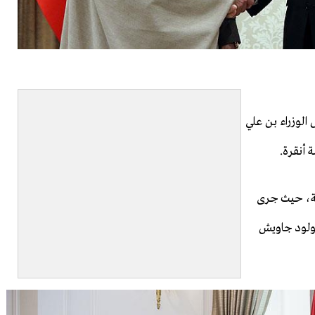
لوزراء بن علي
 أنقرة.
عة، حيث جرى
مولود جاويش