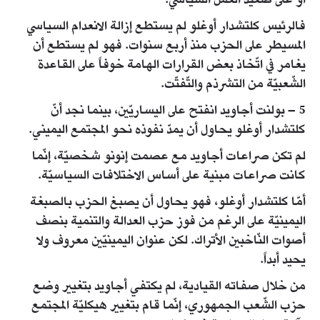
أو على صعيد العمل السياسي.
فالرئيس كلتشدار أوغلو لم يستطع إزالة الانعدام السياسي
المسيطر على الحزب منذ أربع سنوات. فهو لم يستطع أن
يغامر في اتّخاذ بعض القرارات الهامة خوفاً على القاعدة
الشّعبيّة من التشرذم والتّفتّت.
5 – بولنت أجاويد انفتح على اليساريّين، بينما نجد أنّ
كلتشدار أوغلو يحاول أن يمدّ نفوذه نحو المجتمع اليميني.
لم تكن صراعات أجاويد مع عصمت إنونو شخصيّة، إنّما
كانت صراعات مبنية على أساس الاختلافات السياسيّة.
أمّا كلتشدار أوغلو، فهو يحاول أن يصبغ الحزب بالصبغة
اليمينيّة على الرغم من فوز حزب العدالة والتنمية بنصف
أصوات النّاخبين الأتراك. لكن عنوان اليمينيّين معروف ولا
يحيد أبداً.
من خلال صفاته القيادية، لم يكتفي أجاويد بتغيير وضع
حزب الشّعب الجمهوري، إنّما قام بتغيير هيكليّة المجتمع