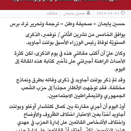
2014-11-11
حسين يايمان
مقالات
حسين يايمان – صحيفة وطن – ترجمة وتحرير ترك برس
يوافق الخامس من تشرين الثّاني/ نوفمبر، الذكرى
السنويّة لوفاة رئيس الوزراء الأسبق بولنت أجاويد.
وكان عليّ أن أكتب مقالتي هذه في يوم الذكرى، لكن كثرة
الأحداث الراهنة أجبرتني على تأخير كتابة هذه المقالة إلى
اليوم.
وقد تمّ ذكر بولنت أجاويد في ذكرى وفاته بطرق ونماذج
مختلفة. فقد توجّهت الأنظار مجدّداً إلى حزب الشّعب
الجمهوري والدّيمقراطيين الاجتماعيين.
أودّ اليوم أن أجري مقارنة بين كمال كلتشدار أوغلو وبولنت
أجاويد آخذاً بعين الاعتبار اختلاف الظّروف والأوضاع
واختلاف الأشخاص القائمين على إدارة الحزب في عهدي
هذين الرّئيسين. لكنّي أعتقد أنّ القائمين على إدارة حزب