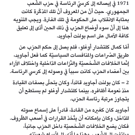
1971 في إيصاله إلى كرسيّ الرئاسة في حزب الشّعب
الجمهوري. حيث أنّ من المعروف أنّ تلك المذكّرة كانت
بمثابة الانقلاب على الحكومة في تلك الفترة. ويجب التنويه
هنا إلى أنّ سوء أوضاع الحزب في ذلك الحين أدّى إلى تعليق
كافة الآمال على اسم بولنت أجاويد.
أمّا كمال كلتشدار أوغلو، فلم يصل إلى حكم الحزب عن
طريق الصّراعات والمنافسات السياسيّة كما فعل أجاويد،
إنّما الخلافات الشّخصيّة والنّزاعات الدّاخلية واختلاف الآراء
بين أعضاء الحزب كانت سبباً في وصوله إلى كرسي الرئاسة.
2 – كان بولنت أجاويد قائداً، وكان يتحلّى بصفات القيادة
منذ نعومة أظافره. بينما كلتشدار أوغلو لم يستطع أن
يتجاوز مرتبة رئاسة الحزب.
أجاويد كان كغيره من القادة، قادراً على إسماع صوته
للدّاخل، وكان بإمكانه أن يتّخذ القرارات في أصعب الظّروف.
فكان يضع الخلافات الشّخصيّة داخل الحزب جانباً،