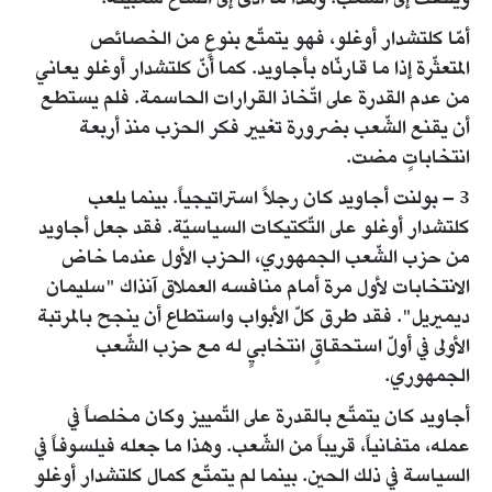
ويلتفت إلى الشّعب. وهذا ما أدّى إلى اتّساع شعبيّته.
أمّا كلتشدار أوغلو، فهو يتمتّع بنوعٍ من الخصائص
المتعثّرة إذا ما قارنّاه بأجاويد. كما أنّ كلتشدار أوغلو يعاني
من عدم القدرة على اتّخاذ القرارات الحاسمة. فلم يستطع
أن يقنع الشّعب بضرورة تغيير فكر الحزب منذ أربعة
انتخاباتٍ مضت.
3 – بولنت أجاويد كان رجلاً استراتيجياً. بينما يلعب
كلتشدار أوغلو على التّكتيكات السياسيّة. فقد جعل أجاويد
من حزب الشّعب الجمهوري، الحزب الأول عندما خاض
الانتخابات لأول مرة أمام منافسه العملاق آنذاك "سليمان
ديميريل". فقد طرق كلّ الأبواب واستطاع أن ينجح بالمرتبة
الأولى في أولّ استحقاقٍ انتخابيٍ له مع حزب الشّعب
الجمهوري.
أجاويد كان يتمتّع بالقدرة على التّمييز وكان مخلصاً في
عمله، متفانياً، قريباً من الشّعب. وهذا ما جعله فيلسوفاً في
السياسة في ذلك الحين. بينما لم يتمتّع كمال كلتشدار أوغلو