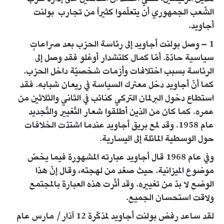
الشّعب الجمهوري أن يتعلّموا كثيراً من تجارب بولنت
أجاويد.
1 – وصل بولنت أجاويد إلى رئاسة الحزب بعد صراعاتٍ
سياسية حادّة. أمّا كمال كلتشدار أوغلو فقد وصل إلى
الرئاسة بسبب اختلافات وأزمات شخصيّة داخل الحزب.
كما أنّ أجاويد دخل معترك السياسة في ريعان شبابه. فقد
استطاع دخول البرلمان التركي كنائب في الثاني والثلاثين من
عمره. كما كان من الذين أطلقوا شعار التّغيير والتّجديد
عام 1958. وقد لمع بريق أجاويد عندما اشتدّت الخلافات
حول الوسطية المائلة إلى اليسارية.
وفي عام 1968 قال أجاويد عبارته المشهورة فيما يخصّ
موضوع الميزانية. حيث صعّد من لهجته، وقال إنّ هذا
الوضع لا بدّ من تغييره. وقد أثّرت هذه العبارة بالمجتمع
ولاقت استحسان الجميع.
لقد ساعد رفض بولنت أجاويد لمذكّرة 12 آذار/ مارس عام