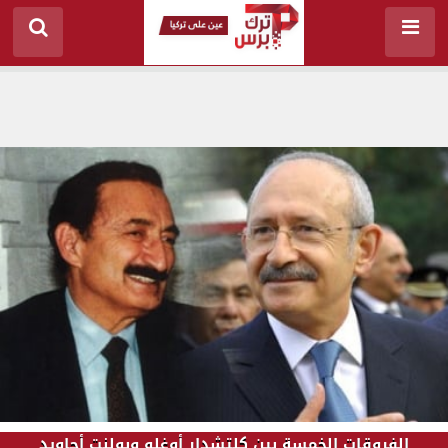
الفروقات الخمسة بين كلتشدار أوغلو وبولنت أجاويد