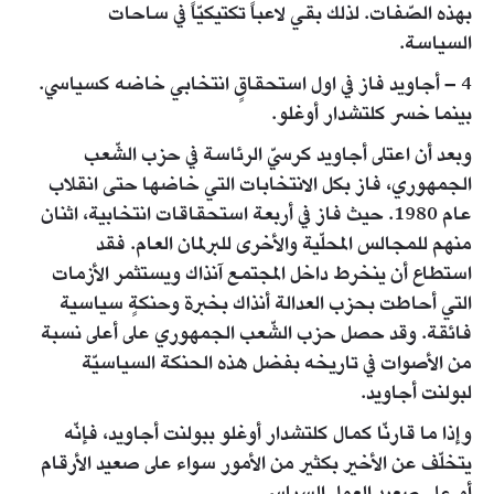
بهذه الصّفات. لذلك بقي لاعباً تكتيكيّاً في ساحات
السياسة.
4 – أجاويد فاز في اول استحقاقٍ انتخابي خاضه كسياسي.
بينما خسر كلتشدار أوغلو.
وبعد أن اعتلى أجاويد كرسيّ الرئاسة في حزب الشّعب
الجمهوري، فاز بكل الانتخابات التي خاضها حتى انقلاب
عام 1980. حيث فاز في أربعة استحقاقات انتخابية، اثنان
منهم للمجالس المحلّية والأخرى للبرلمان العام. فقد
استطاع أن ينخرط داخل المجتمع آنذاك ويستثمر الأزمات
التي أحاطت بحزب العدالة أنذاك بخبرة وحنكةٍ سياسية
فائقة. وقد حصل حزب الشّعب الجمهوري على أعلى نسبة
من الأصوات في تاريخه بفضل هذه الحنكة السياسيّة
لبولنت أجاويد.
وإذا ما قارنّا كمال كلتشدار أوغلو ببولنت أجاويد، فإنّه
يتخلّف عن الأخير بكثير من الأمور سواء على صعيد الأرقام