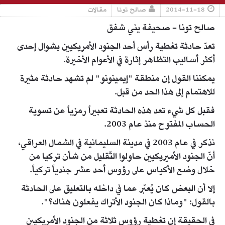
2014-11-18
صالح تونا
مقالات
صالح تونا - صحيفة يني شفق
تعدّ حادثة تغطية رأس أحد الجنود الأمريكيين بشوال إحدى
أكثر أساليب التظاهر إثارة في الأعوام الأخيرة.
يمكننا القول إن منطقة "إيمينونو" لم تشهد حادثة مثيرة
للاهتمام إلى هذا الحد من قبل.
فقبل كل شيء تعد هذه الحادثة تعبيراً رمزياً عن تسوية
الحساب المفتوح منذ عام 2003.
نذكر في عام 2003 في مدينة السليمانية في الشمال العراقي،
أنّ الجنود الأميريكيين حاولوا التّقليل من شأن تركيا من
خلال وضع الأكياس على رؤوس أحد عشر جندياً تركياً.
إلا أن البعض كان يُعبّر عما في داخله بالتعليق على الحادثة
بالقول: "وماذا كان الجنود الأتراك يفعلون هناك؟".
في الحقيقة إن تغطية رؤوس ثلاثة من الجنود الأمريكيين