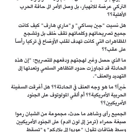
التركي عرضة للانهيار، بل وصل الأمر الى حافة الحرب
الأهلية؟؟
هل نسيت "جين بساكي" و"ماري هارف" كيف كانت
جميع تصريحاتهم وكلماتهم تقف خلف بل وتشجع
المظاهرات التي كانت تهدف لقلب الأوضاع في تركيا رأساً
على عقب؟؟
ما الذي حصل وغير لهجتهم ودفعهم للتصريح: "إن هذه
الحادثة قد تجاوزت حدود التظاهر السلمي وتعدتها إلى
التهديد والعنف".
خيراً؟ ما هو وجه العنف في الحادثة؟؟ هل أغرقت السفينة
الحربية الأمريكية؟؟ أم ألقي المولوتوف على الجنود
الأمريكيين؟؟
الجميع رآى وشاهد ما حدث، مجموعة من الشبان رموا
صبغة حمراء (ترمز إلى لون الدم) على الجنود الأمريكيين
وسط هتافات تقول: "عودوا إلى بلادكم" و"تسقط