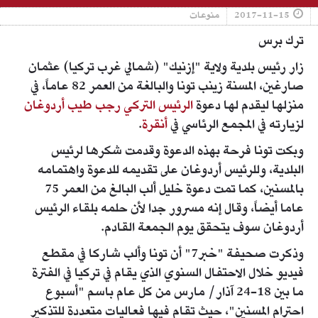
2017-11-15
منوعات
ترك برس
زار رئيس بلدية ولاية "إزنيك" (شمالي غرب تركيا) عثمان
صارغين، المسنة زينب تونا والبالغة من العمر 82 عاماً، في
منزلها ليقدم لها دعوة
الرئيس التركي رجب طيب أردوغان
لزيارته في المجمع الرئاسي في
أنقرة
.
وبكت تونا فرحة بهذه الدعوة وقدمت شكرها لرئيس
البلدية، وللرئيس أردوغان على تقديمه للدعوة واهتمامه
بالمسنين، كما تمت دعوة خليل ألب البالغ من العمر 75
عاما أيضاً، وقال إنه مسرور جدا لأن حلمه بلقاء الرئيس
أردوغان سوف يتحقق يوم الجمعة القادم.
وذكرت صحيفة "خبر7" أن تونا وألب شاركا في مقطع
فيديو خلال الاحتفال السنوي الذي يقام في تركيا في الفترة
ما بين 18-24 آذار/ مارس من كل عام باسم "أسبوع
احترام المسنين"، حيث تقام فيها فعاليات متعددة للتذكير