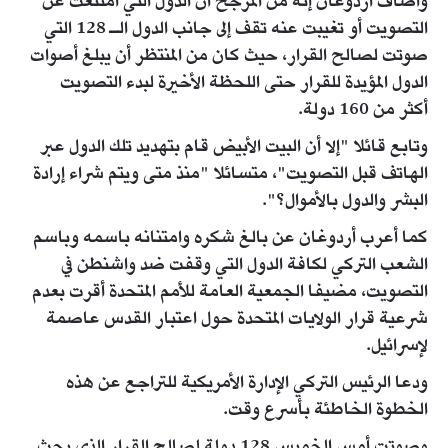
وأضاف أردوغان إنه من المرجح أن الدول التي امتنعت عن
التصويت أو تغيبت عنه تقف إلى جانب الدول الـ 128 التي
صوتت لصالح القرار، حيث كان من المنتظر أن يبلغ أصوات
الدول المؤيدة للقرار حتى اللحظة الأخيرة لبدء التصويت
أكثر من 160 دولة.
وتابع قائلا "إلا أن البيت الأبيض قام بتهديد تلك الدول عبر
الهاتف قبل التصويت"، متسائلا "منذ متى ويتم شراء إرادة
البشر والدول بالأموال؟".
كما أعرب أردوغان عن بالغ شكره وامتنانه باسمه وباسم
الشعب التركي لكافة الدول التي وقفت ضد واشنطن في
التصويت، مضيفا الجمعية العامة للأمم المتحدة أقرت بعدم
شرعية قرار الولايات المتحدة حول اعتبار القدس عاصمة
لإسرائيل.
ودعا الرئيس التركي الإدارة الأمريكية للتراجع عن هذه
الخطوة الخاطئة بأسرع وقت.
وصوتت أمس الخميس 128 دولة لصالح القرار الذي يحث