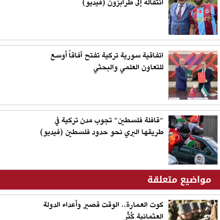
انتقاله إلى طرابزون (فيديو)
اتفاقية سورية تركية تفتح آفاقاً أوسع
للتعاون العلمي والبحثي
"قافلة فلسطين" تجوب مدن تركية في
طريقها البري نحو حدود فلسطين (فيديو)
مواضيع متعلقة
كوت العمارة.. الوقت قصير وأعداء الدولة
العثمانية كُثُر