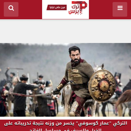
التركي "عمار كوسوفي" يخسر من وزنه نتيجة تدريباته على
الخيل والسيف في مسلسل الفاتح