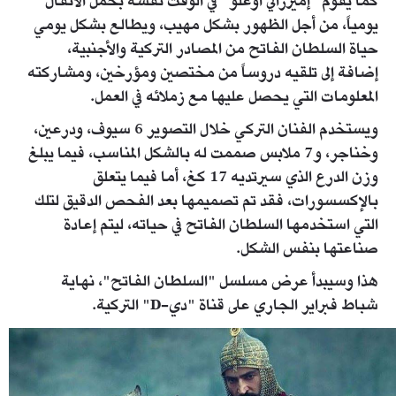
كما يقوم "إميرزالي أوغلو" في الوقت نفسه بحمل الأثقال
يومياً، من أجل الظهور بشكل مهيب، ويطالع بشكل يومي
حياة السلطان الفاتح من المصادر التركية والأجنبية،
إضافة إلى تلقيه دروساً من مختصين ومؤرخين، ومشاركته
المعلومات التي يحصل عليها مع زملائه في العمل.
ويستخدم الفنان التركي خلال التصوير 6 سيوف، ودرعين،
وخناجر، و7 ملابس صممت له بالشكل المناسب، فيما يبلغ
وزن الدرع الذي سيرتديه 17 كغ، أما فيما يتعلق
بالإكسسورات، فقد تم تصميمها بعد الفحص الدقيق لتلك
التي استخدمها السلطان الفاتح في حياته، ليتم إعادة
صناعتها بنفس الشكل.
هذا وسيبدأ عرض مسلسل "السلطان الفاتح"، نهاية
شباط فبراير الجاري على قناة "دي-D" التركية.
28308151_144272103052541_1519282982_n.jpg