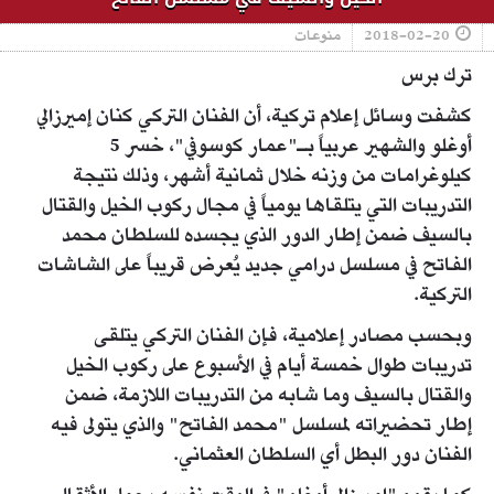
2018-02-20
منوعات
ترك برس
كشفت وسائل إعلام تركية، أن الفنان التركي كنان إميرزالي
أوغلو والشهير عربياً بـ"عمار كوسوفي"، خسر 5
كيلوغرامات من وزنه خلال ثمانية أشهر، وذلك نتيجة
التدريبات التي يتلقاها يومياً في مجال ركوب الخيل والقتال
بالسيف ضمن إطار الدور الذي يجسده للسلطان محمد
الفاتح في مسلسل درامي جديد يُعرض قريباً على الشاشات
التركية.
وبحسب مصادر إعلامية، فإن الفنان التركي يتلقى
تدريبات طوال خمسة أيام في الأسبوع على ركوب الخيل
والقتال بالسيف وما شابه من التدريبات اللازمة، ضمن
إطار تحضيراته لمسلسل "محمد الفاتح" والذي يتولى فيه
الفنان دور البطل أي السلطان العثماني.