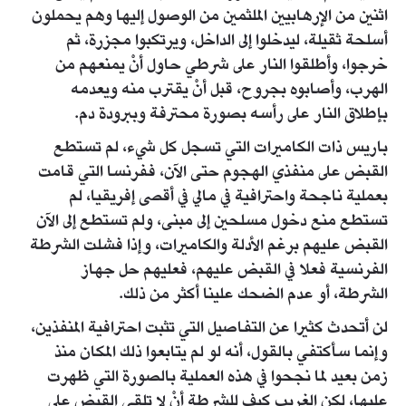
اثنين من الإرهابيين الملثمين من الوصول إليها وهم يحملون
أسلحة ثقيلة، ليدخلوا إلى الداخل، ويرتكبوا مجزرة، ثم
خرجوا، وأطلقوا النار على شرطي حاول أنْ يمنعهم من
الهرب، وأصابوه بجروح، قبل أنْ يقترب منه ويعدمه
بإطلاق النار على رأسه بصورة محترفة وببرودة دم.
باريس ذات الكاميرات التي تسجل كل شيء، لم تستطع
القبض على منفذي الهجوم حتى الآن، ففرنسا التي قامت
بعملية ناجحة واحترافية في مالي في أقصى إفريقيا، لم
تستطع منع دخول مسلحين إلى مبنى، ولم تستطع إلى الآن
القبض عليهم برغم الأدلة والكاميرات، وإذا فشلت الشرطة
الفرنسية فعلا في القبض عليهم، فعليهم حل جهاز
الشرطة، أو عدم الضحك علينا أكثر من ذلك.
لن أتحدث كثيرا عن التفاصيل التي تثبت احترافية المنفذين،
وإنما سأكتفي بالقول، أنه لو لم يتابعوا ذلك المكان منذ
زمن بعيد لما نجحوا في هذه العملية بالصورة التي ظهرت
عليها، لكن الغريب كيف للشرطة أنْ لا تلقي القبض على