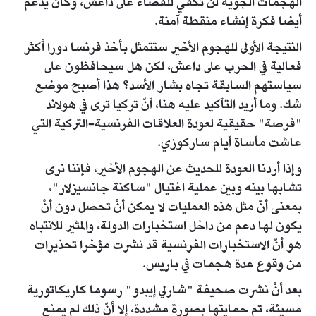
الهجمات الجوية لن تكفي للقضاء على داعش، وكان يدعم
أيضا فكرة إنشاء منقطة آمنة.
النتيجة الأولى للهجوم الأخير ستتمثل بأخذ فرنسا دورا أكثر
فعالية في الحرب على داعش، لكن هل سيحافظون على
سياستهم السابقة تجاه بشار الأسد؟ هذا أصبح موضع
شك. وما أريد التأكيد عليه هنا، أنّ تركيا ترى في هولاند
"فرصة" حقيقية لعودة العلاقات الفرنسية-التركية التي
عاشت مأساة أيام ساركوزي.
وإذا أردنا العودة للحديث عن الهجوم الأخير، فإننا نرى
تشابها بينه وبين عملية اغتيال "ساكنة جانسيزلار"،
بمعنى أنّ مثل هذه العمليات لا يمكن أنْ تحصل دون أنْ
يكون لها دعم من داخل استخبارات الدولة، والمثير للانتباه
هو أنّ الاستخبارات الفرنسية قد نشرت مؤخرا تحذيرات
من وقوع عدة هجمات في باريس.
بعد أنْ نشرت صحيفة "شارلي إيبدو" رسوما كاريكاتورية
مسيئة، تم حمايتها بصورة مشددة، إلا أنّ ذلك لم يمنع