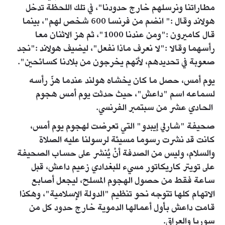
مطاراتنا ونرسلهم خارج حدودنا"، في تلك اللحظة تدخل
هولاند وقال :" انضم من فرنسا 600 شخص لهم"، بينما
قال كاميرون :"ومن عندنا 1000"، ثم هز الاثنان معا
رأسهما وقالا :"لا نعرف ماذا نفعل"، ليضيف هولاند :"نجد
صعوبة في تحديدهم، لأنهم يخرجون من بلادنا كسائحين".
يوم أمس، حصل ما كان يخشاه هولند عندما هزّ رأسه
لسماعه اسم "داعش"، حيث حدثت يوم أمس هجوم
الحادي عشر من سبتمبر الفرنسي.
صحيفة "شارلي إيبدو" التي تعرضت لهجوم يوم أمس،
كانت قد نشرت رسوما مسيئة لرسولنا عليه الصلاة
والسلام، وليس من الصدفة أنْ يُنشر على حساب الصحيفة
على تويتر كاريكاتور مسيء للبغدادي زعيم داعش، قبل
ساعة فقط من حصول الهجوم المسلح، ليجعل أصابع
الاتهام كلها تتوجه نحو تنظيم "الدولة الإسلامية"، وهكذا
قامت داعش بأول أعمالها الدموية خارج حدود كل من
سوريا والعراق.