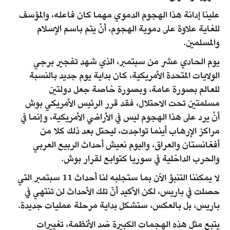
علينا إدانة هذا الهجوم الدموي مهما كان فاعله، والمؤسف
للغاية علاوة على دموية الهجوم، أنْ يتم باسم الإسلام
والمسلمين.
يوم الحادي عشر من سبتمبر، الذي شهد تفجير برجي
الولايات المتحدة الأمريكية، كان بداية يوم جديد بالنسبة
للعالم بصورة عامة، وبصورة خاصة جعل دولتين
مسلمتين تحت الاحتلال، فقد قرر الرئيس الأمريكي بوش
أنْ يرد على هذا الهجوم ليس في الأراضي الأمريكية، وإنما في
مراكز الإرهاب أينما تواجدت، ليحتل بعد ذلك كلا من
أفغانستان والعراق، واليوم نعيش أحداث الربيع العربي
والحرب الداخلية في سوريا كتوابع لقرار بوش.
لا يمكننا التنبؤ الآن بما ستجلبه لنا أحداث 11 سبتمبر التي
حصلت في باريس، لكن الأكيد أنّ تلك الأحداث لن تنتهي في
باريس، بل بالعكس، ستشكل بداية مرحلة عمليات جديدة.
يتبع مثل هذه الهجمات الكبيرة ضد الأنظمة، تغييرات