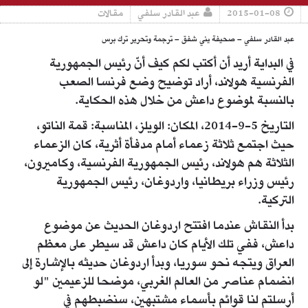
2015-01-08
عبد القادر سلفي
مقالات
عبد القادر سلفي – صحيفة يني شفق – ترجمة وتحرير ترك برس
في البداية أريد أن أكتب لكم كيف أنّ رئيس الجمهورية
الفرنسية هولاند، أراد توضيح وضع فرنسا الصعب
بالنسبة لموضوع داعش من خلال هذه الحكاية.
التاريخ 5-9-2014، المكان: الويلز، المناسبة: قمة الناتو،
حيث اجتمع ثلاثة زعماء أمام مدفأة أثرية، كان الزعماء
الثلاثة هم هولاند، رئيس الجمهورية الفرنسية، وكاميرون،
رئيس وزراء بريطانيا، واردوغان، رئيس الجمهورية
التركية.
بدأ النقاش عندما افتتح اردوغان الحديث عن موضوع
داعش، ففي تلك الأيام كان داعش قد سيطر على معظم
العراق ويتجه نحو سوريا، وبدأ اردوغان حديثه بالإشارة إلى
انضمام عناصر من العالم الغربي، موضحا للزعيمين "لو
أرسلتم لنا قوائم بأسماء مشتبهين، سنضبطهم في