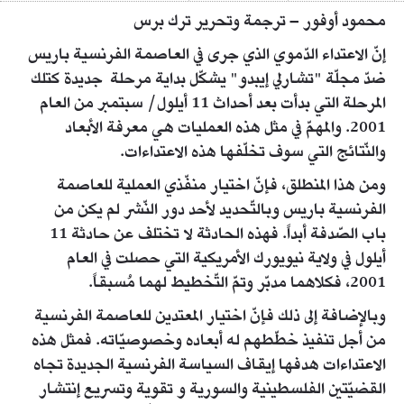
محمود أوفور – ترجمة وتحرير ترك برس
إنّ الاعتداء الدّموي الذي جرى في العاصمة الفرنسية باريس
ضدّ مجلّة "تشارلي إيبدو" يشكّل بداية مرحلة جديدة كتلك
المرحلة التي بدأت بعد أحداث 11 أيلول/ سبتمبر من العام
2001. والمهمّ في مثل هذه العمليات هي معرفة الأبعاد
والنّتائج التي سوف تخلّفها هذه الاعتداءات.
ومن هذا المنطلق، فإنّ اختيار منفّذي العملية للعاصمة
الفرنسية باريس وبالتّحديد لأحد دور النّشر لم يكن من
باب الصّدفة أبداً. فهذه الحادثة لا تختلف عن حادثة 11
أيلول في ولاية نيويورك الأمريكية التي حصلت في العام
2001، فكلاهما مدبّر وتمّ التّخطيط لهما مُسبقاً.
وبالإضافة إلى ذلك فإنّ اختيار المعتدين للعاصمة الفرنسية
من أجل تنفيذ خطّطهم له أبعاده وخصوصيّاته. فمثل هذه
الاعتداءات هدفها إيقاف السياسة الفرنسية الجديدة تجاه
القضيّتين الفلسطينية والسورية و تقوية وتسريع إنتشار