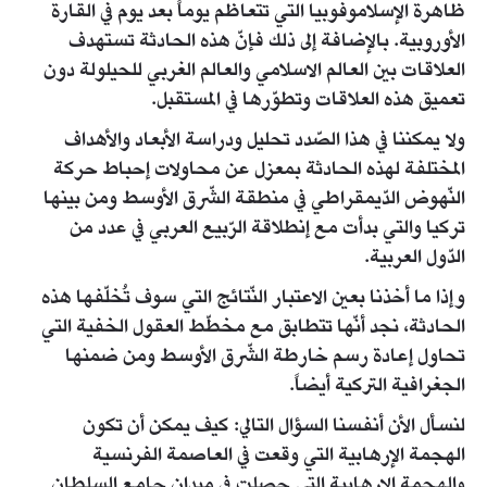
ظاهرة الإسلاموفوبيا التي تتعاظم يوماً بعد يوم في القارة
الأوروبية. بالإضافة إلى ذلك فإنّ هذه الحادثة تستهدف
العلاقات بين العالم الاسلامي والعالم الغربي للحيلولة دون
تعميق هذه العلاقات وتطوّرها في المستقبل.
ولا يمكننا في هذا الصّدد تحليل ودراسة الأبعاد والأهداف
المختلفة لهذه الحادثة بمعزل عن محاولات إحباط حركة
النّهوض الدّيمقراطي في منطقة الشّرق الأوسط ومن بينها
تركيا والتي بدأت مع إنطلاقة الرّبيع العربي في عدد من
الدّول العربية.
وإذا ما أخذنا بعين الاعتبار النّتائج التي سوف تُخلّفها هذه
الحادثة، نجد أنّها تتطابق مع مخطّط العقول الخفية التي
تحاول إعادة رسم خارطة الشّرق الأوسط ومن ضمنها
الجغرافية التركية أيضاً.
لنسأل الأن أنفسنا السؤال التالي: كيف يمكن أن تكون
الهجمة الإرهابية التي وقعت في العاصمة الفرنسية
والهجمة الإرهابية التي حصلت في ميدان جامع السلطان