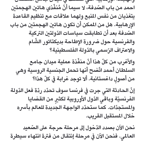
احمد من باب الصّدفة، لا سيما أنّ مُنفّذي هاتين الهجمتين
يتغذيان من نفس المنبع ولهما علاقات مع تنظيم القاعدة
الإرهابية. هل من الممكن أن تكون هاتين الهجمتين من باب
الصّدفة بعد أن تطابقت سياسات الدّولتين التركية
والفرنسية حول ضرورة الإطاحة بديكتاتور الشّام
والاعتراف الرّسمي بالدّولة الفلسطينية؟
والأغرب من كلّ هذا أنّ منفّذة عملية ميدان جامع
السلطان أحمد اتّضح أنها تحمل الجنسية الروسية وهي
من أصولٍ داغستانية. ألا توجد غرابة في كلّ هذا؟
إنّ الحادثة التي جرت في فرنسا سوف تحدّد ردّة فعل الدّولة
الفرنسيّة وباقي الدّول الأوروبية لكثيرٍ من القضايا
والمستجدّات. كما ستحدّد الواجهة الجديدة للعالم بأسره
خلال المستقبل القريب.
نحن الآن بصدد الدّخول إلى مرحلة حرجة على الصّعيد
العالمي. فنحن الآن في مرحلة إنتقال من فترة انتهاء سيطرة