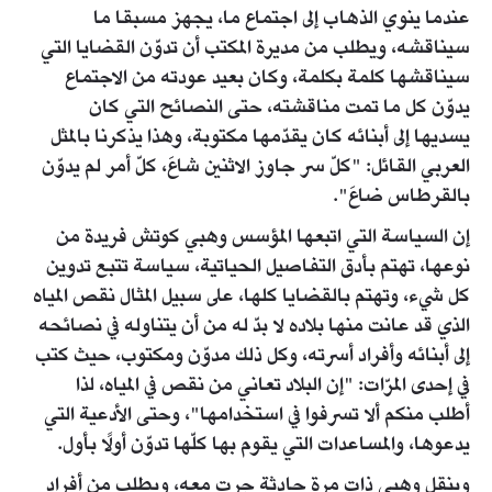
عندما ينوي الذهاب إلى اجتماع ما، يجهز مسبقا ما
سيناقشه، ويطلب من مديرة المكتب أن تدوّن القضايا التي
سيناقشها كلمة بكلمة، وكان بعيد عودته من الاجتماع
يدوّن كل ما تمت مناقشته، حتى النصائح التي كان
يسديها إلى أبنائه كان يقدّمها مكتوبة، وهذا يذكرنا بالمثل
العربي القائل: "كلّ سر جاوز الاثنين شاعَ، كلّ أمر لم يدوّن
بالقرطاس ضاعَ".
إن السياسة التي اتبعها المؤسس وهبي كوتش فريدة من
نوعها، تهتم بأدق التفاصيل الحياتية، سياسة تتبع تدوين
كل شيء، وتهتم بالقضايا كلها، على سبيل المثال نقص المياه
الذي قد عانت منها بلاده لا بدّ له من أن يتناوله في نصائحه
إلى أبنائه وأفراد أسرته، وكل ذلك مدوّن ومكتوب، حيث كتب
في إحدى المرّات: "إن البلاد تعاني من نقص في المياه، لذا
أطلب منكم ألا تسرفوا في استخدامها"، وحتى الأدعية التي
يدعوها، والمساعدات التي يقوم بها كلّها تدوّن أولًا بأول.
وينقل وهبي ذات مرة حادثة جرت معه، ويطلب من أفراد