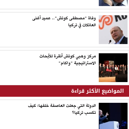
وفاة "مصطفى كوتش".. عميد أغنى
العائلات في تركيا
مركز وهبي كوتش أنقرة للأبحاث
الاستراتيجية "واكام"
المواضيع الأكثر قراءة
الدولة التي جعلت العاصفة خلفها: كيف
تكسب تركيا؟