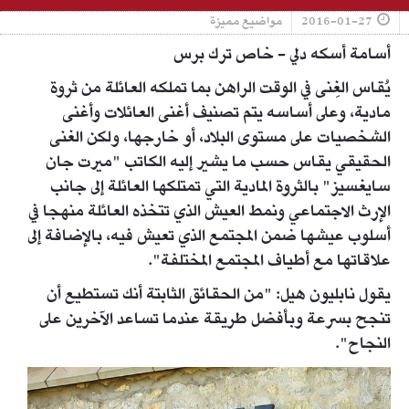
2016-01-27
مواضيع مميزة
أسامة أسكه دلي - خاص ترك برس
يُقاس الغِنى في الوقت الراهن بما تملكه العائلة من ثروة
مادية، وعلى أساسه يتم تصنيف أغنى العائلات وأغنى
الشخصيات على مستوى البلاد، أو خارجها، ولكن الغنى
الحقيقي يقاس حسب ما يشير إليه الكاتب "ميرت جان
سايغسيز" بالثروة المادية التي تمتلكها العائلة إلى جانب
الإرث الاجتماعي ونمط العيش الذي تتخذه العائلة منهجا في
أسلوب عيشها ضمن المجتمع الذي تعيش فيه، بالإضافة إلى
علاقاتها مع أطياف المجتمع المختلفة".
يقول نابليون هيل: "من الحقائق الثابتة أنك تستطيع أن
تنجح بسرعة وبأفضل طريقة عندما تساعد الآخرين على
النجاح".