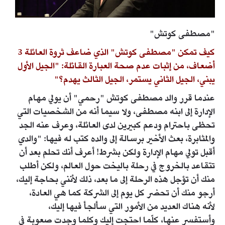
"مصطفى كوتش"
كيف تمكن "مصطفى كوتش" الذي ضاعف ثروة العائلة 3
أضعاف، من إثبات عدم صحة العبارة القائلة: "الجيل الأول
يبني، الجيل الثاني يستمر، الجيل الثالث يهدم؟"
عندما قرر والد مصطفى كوتش "رحمي" أن يولي مهام
الإدارة إلى ابنه مصطفى، ولا سيما أنه من الشخصيات التي
تحظى باحترام ودعم كبيرين لدى العائلة، وعرف عنه الجد
والمثابرة، بعث الأخير برسالة إلى والده كتب له فيها: "والدي
أقبل تولي مهام الإدارة ولكن بشرط! أعرف أنك تحلم بعد أن
تتقاعد بالخروج في رحلة باليخت حول العالم، ولكن أطلب
منك أن تؤجل هذه الرحلة إلى ما بعد، ذلك لأنني بحاجة إليك،
أرجو منك أن تحضر كل يوم إلى الشركة كما هي العادة،
لأنه هناك العديد من الأمور التي سألجأ فيها إليك،
وأستفسر عنها، كلّما احتجت إليك وكلما وجدت صعوبة في