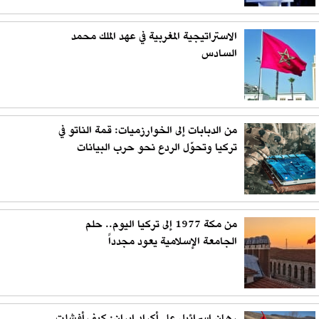
الاستراتيجية المغربية في عهد الملك محمد
السادس
من الدبابات إلى الخوارزميات: قمة الناتو في
تركيا وتحوّل الردع نحو حرب البيانات
من مكة 1977 إلى تركيا اليوم.. حلم
الجامعة الإسلامية يعود مجدداً
رهان إسرائيل على أكراد إيران: كيف أفشلت