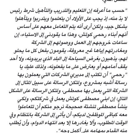
الشكل التالي:
"حسب ما أعرفه إن التعليم والتدريب والتأهيل شرط رئيس
لا بدّ منه، إذ يجب على الأولاد أن يتعلموا ويتدربوا ويتأهلوا
بشكل جيد، ولكن أرى أنه يتم التعامل معهم على أساس
أنهم أبناء رحمي كوتش، وهذا ما يقودني إلى الاستياء، إن
ساعات خروجهم إلى العمل ووصولهم إلى الشركة
ومغادرتهم إياها غير معروفة، يقومون بفعل كل ما يحلو
لهم، يذهبون بغرض السياحة إلى البلد الذي يريدونه، ولا أحد
يقف أمامهم أو يعترض على ما يفعلونه، ولذلك عليك يا
"رحمي" أن تكتب إلى مديري الشركات التي يعملون بها
رسالة أشبه بمشروع، ولتكن الرسالة على سبيل المثال إلى
الشركة التي يعمل بها مصطفى، ولتكن الرسالة على الشكل
التالي: إن ابني مصطفى كوتش يعمل في شركتكم، ولكي
ينشأ مصطفى تنشئة صحيحة نرجو منكم أن تتعاملوا
معه كباقي الموظفين لديكم، أن يأتي إلى الشركة بانتظام وفي
الوقت المطلوب، وألا يغادرها إلا بعد انتهاء الدوام، وأن يُطلب
منه القيام بمهامه على أكمل وجه".