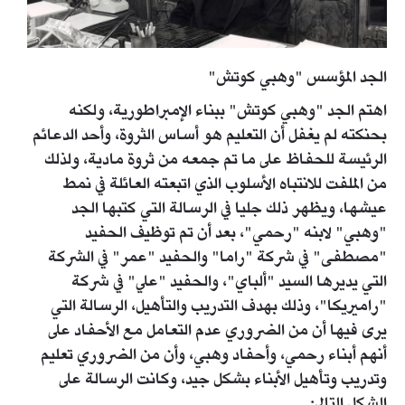
الجد المؤسس "وهبي كوتش"
اهتم الجد "وهبي كوتش" ببناء الإمبراطورية، ولكنه
بحنكته لم يغفل أن التعليم هو أساس الثروة، وأحد الدعائم
الرئيسة للحفاظ على ما تم جمعه من ثروة مادية، ولذلك
من الملفت للانتباه الأسلوب الذي اتبعته العائلة في نمط
عيشها، ويظهر ذلك جليا في الرسالة التي كتبها الجد
"وهبي" لابنه "رحمي"، بعد أن تم توظيف الحفيد
"مصطفى" في شركة "راما" والحفيد "عمر" في الشركة
التي يديرها السيد "ألباي"، والحفيد "علي" في شركة
"راميريكا"، وذلك بهدف التدريب والتأهيل، الرسالة التي
يرى فيها أن من الضروري عدم التعامل مع الأحفاد على
أنهم أبناء رحمي، وأحفاد وهبي، وأن من الضروري تعليم
وتدريب وتأهيل الأبناء بشكل جيد، وكانت الرسالة على