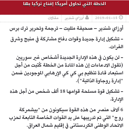
الخطة التي تحاول أمريكا إقناع تركيا بها
2019-01-15
أوزاي شندير
مقالات
أوزاي شندير – صحيفة ملليت – ترجمة وتحرير ترك برس
- تشكيل إدارة جديدة وقوات دفاع مشتركة في منبج وشرق
الفرات.
- لن يكون في هذه الإدارة الجديدة أشخاص غير سوريين
(تقول الادعاءات إن هذه المادة من الخطة كُتبت من أجل
استبعاد قادة تنظيم بي كي كي الإرهابي الموجودين ضمن
"إدارة روجاوة الذاتية").
- تشكيل قوة مسلحة قوامها 18 ألف شخص من أجل هذه
الإدارة.
6 آلاف عنصر من هذه القوة سيكونون من "بيشمركة
روج" التي تم تدريبها على يد القوات الخاصة التابعة لحزب
الاتحاد الوطني الكردستاني في إقليم شمال العراق.