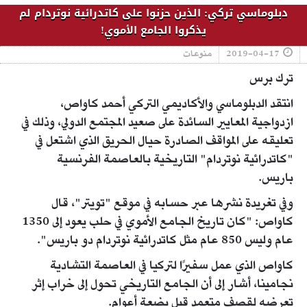
دبلوماسي تركي: الذين حزنوا على كاتدرائية نوتردام لم
يذكروا الجامع الأموي!
2019-04-17
منوعات
ترك برس
انتقد الدبلوماسي والأكاديمي التركي أحمد كاواص،
ازدواجية المعايير السائدة على صعيد المجتمع الدولي، وذلك في
تعليقه على المواقف الصادرة حيال الحريق الذي اشتعل في
"كاتدرائية نوتردام" التاريخية بالعاصمة الفرنسية
باريس.
وفي تغريدة نشرها عبر حسابه في موقع "تويتر"، قال
كاواص: "كان تاريخ الجامع الأموي في حلب يعود إلى 1350
عام وليس 850 عام مثل كاتدرائية نوتردام دو باريس".
كاواص الذي عمل سفيرًا لتركيا في العاصمة التشادية
نجامينا، أشار إلى أن الجامع التاريخي تحول إلى خراب إثر
تعرضه لقصف متعمد قبل بضعة أعوام.