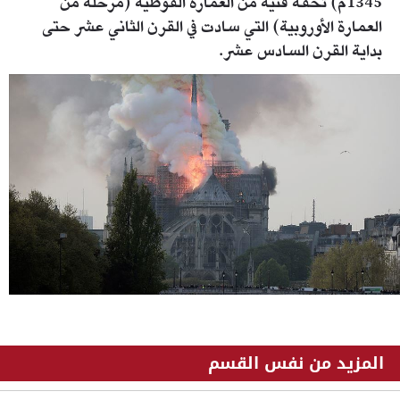
1345م) تحفة فنية من العمارة القوطية (مرحلة من
العمارة الأوروبية) التي سادت في القرن الثاني عشر حتى
بداية القرن السادس عشر.
bs_b_c_df36e7b176ed8e7c9a33b58a3f12110f.jpg
المزيد من نفس القسم