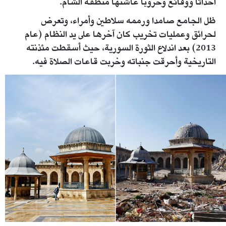
أحداثا ووقائع وحروبا عاشتها منطقة الشام.
ظل الجامع صامدا ورممه سلاطين وأمراء، وتعرض
لحرائق وعمليات تخريب كان آخرها على يد النظام (عام
2013) بعد اندلاع الثورة السورية، حيث أسقطت مئذنته
التاريخية وأحرقت جنباته وخربت قاعات الصلاة فيه.
destroyedmosque.jpg