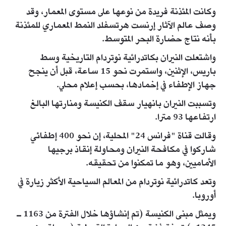
وكانت المئذنة فريدة من نوعها على مستوى المعمار، وقد
وصف عالم الآثار إرنست هرتسفلد النمط المعماري للمئذنة
بأنه نتاج حضارة البحر المتوسط.
واشتعلت النيران بكاتدرائية نوتردام التاريخية وسط
باريس، الإثنين، واستمرت نحو 15 ساعة، قبل أن ينجح
جهاز الإطفاء في إخمادها، بحسب إعلام محلي.
وتسببت النيران بانهيار سقف الكنيسة ومنارتها البالغ
ارتفاعها 93 مترا.
وقالت قناة "فرانس 24" المحلية، إن نحو 400 إطفائي
شاركوا في مكافحة النيران ومحاولة إنقاذ برجيها
الأماميين، وهو ما تمكنوا من تحقيقه.
وتعد كاتدرائية نوتردام من المعالم السياحية الأكثر زيارة في
أوروبا.
ويمثل مبنى الكنيسة (تم إنشاؤها خلال الفترة من 1163 ـ