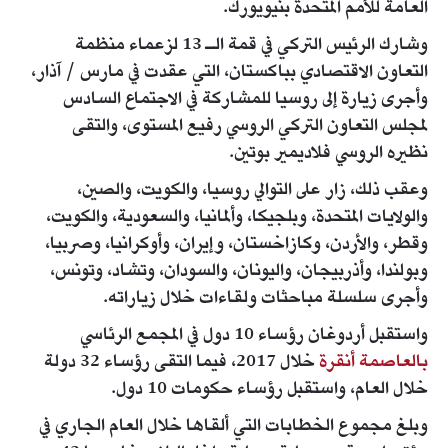
العامة للأمم المتحدة بنيويورك.
وشارك الرئيس التركي في قمة الـ 13 لزعماء منظمة
التعاون الاقتصادي بباكستان، التي عقدت في مارس / آذار،
وأجرى زيارة إلى روسيا للمشاركة في الاجتماع السادس
لمجلس التعاون التركي الروسي رفيع المستوى، والتقى
نظيره الروسي فلاديمير بوتين.
وعقب ذلك، زار على التوالي روسيا، والكويت، والصين،
والولايات المتحدة، وبلجيكا، وألمانيا، والسعودية، والكويت،
وقطر، والأردن، وكازاخستان، وإيران، وأوكرانيا، وصربيا،
وبولندا، وأذربيجان، واليونان، والسودان، وتشاد، وتونس،
وأجرى سلسلة مباحثات ولقاءات خلال زياراته.
واستقبل أردوغان رؤساء 10 دول في المجمع الرئاسي
بالعاصمة أنقرة
خلال 2017، فيما التقى رؤساء 32 دولة
خلال العام، واستقبل رؤساء حكومات 10 دول.
وبلغ مجموع الخطابات التي ألقاها خلال العام الجاري في