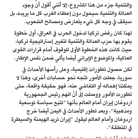
والتنمية جزء من هذا المشروع، إلا أنني أقول أن وجود
العدالة والتنمية سيحول دون إعطاء الغرب كل ما يريده، بل
سيقف في وجه كل شيء يتعارض ومصالح الشعوب.
لهذا كان رفض تركيا لدخول الحرب في العراق، أول خطوة
يقوم بها حزب العدالة والتنمية لتغيير إستراتيجية تركيا،
حيث كانت هذه الخطوة الأولى للوقوف أمام قرارات القوى
العالمية، والموضوع الإيراني أيضا يأتي ضمن نفس الإطار.
لكن حصول تطورات إقليمية، وعلى رأسها الأحداث في
سوريا، جعلت الأمور تتجه نحو حسابات أخرى، وهذا لا
يمكننا إهماله أو التغاضي عنه، فهو حقيقة واقعة، حتى
تطورت الأمور ووصلت إلى أنْ اتهم رئيس الجمهورية
اردوغان إيران أمام العالم بأنها "تتبع سياسة توسعية
ومذهبية"، وبعد تطور الأحداث في اليمن أيضا خرج
اردوغان وأمام العالم ليقول "إيران تريد الهيمنة والسيطرة
في المنطقة".