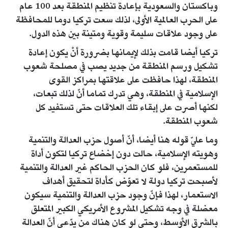
وباكستان والسعودية بإعادة تنظيم المنطقة بعد 100 عام
على الحرب العالمية الأولى، لذلك سعت تركيا دوما للمحافظة
على وجود علاقات سليمة وقوية ومتينة بين هذه الدول.
تركيا أيضا قامت بذلك لإيمانها بضرورة أنْ يكون إعادة
تشكيل ورسم المنطقة من جديد يصب في مصلحة شعوب
المنطقة، لهذا حافظت على علاقتها بمراكز القوى
الإسلامية في المنطقة، وهي تدرك تماما أنّ لذلك تبعات،
لكنها أصرت على إبقاء تلك العلاقات حتى تستفيد كل
شعوب المنطقة.
وما عليّ قوله هنا أيضا، أنّ أصول حزب العدالة والتنمية
وهويته الإسلامية، حالت دون إخضاع تركيا لتكون أداة
للمستعمرين، فلو كان الحزب الحاكم غير العدالة والتنمية
لأصبحت تركيا دولة لا تعوّض كأداة لتحقيق أهداف
الاستعمار، لهذا فإنّ وجود حزب العدالة والتنمية سيكون
معضلة في وجه تشكيل المشروع الأمريكي الكبير المتعلق
بالشرق الأوسط، وحتى لو كان هناك من يدّعي أنّ العدالة