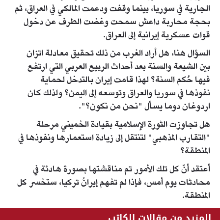
الجارية في سوريا، بينما وقفت ودعمت المالكي في العراق، ثم
بحجة محاربة داعش سمحت وغضت الطرف عن دخول
قوات عسكرية إيرانية إلى العراق.
السؤال هنا، هل أراد الغرب من ذلك تحقيق معادلة اتزان
بين الشيعة والسنة بعد أحداث الربيع العربي التي ارتفع
فيها حُكم السنة؟ لهذا قامت إيران بالتدخل لحماية
نفوذها في سوريا والعراق وتوسعه إلى اليمن؟ ولذلك كان
اردوغان دوما يسأل "نحن من نكون؟".
هل تجاوزت الثورة الإسلامية بقيادة الخميني مرحلة
"التقارب المذهبي" لتنتقل إلى زيادة استعمارها ونفوذها في
المنطقة؟
أعتقد أنّ كل تلك الأمور تم مناقشتها بصورة هادئة في
محادثات يوم أمس، فإذا لم تفهم إيرانُ تركيا، ستخسر كل
المنطقة.
المزيد من مقالات الكاتب