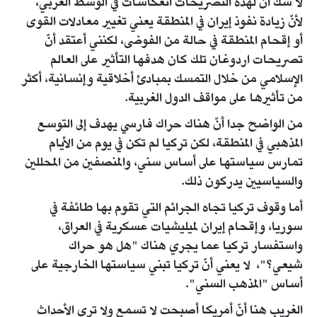
لا شك أنّ لهذه التصريحات انعكاسات في الوسط الغربي،
لأنّ زيادة نفوذ إيران في المنطقة يعني تغيير معادلات القوى
أو إقحام المنطقة في حالة من الفوضى، لكنني أعتقد أنّ
تصريحات اردوغان تلك كان هدفها التأثير على العالم
الإسلامي من خلال التمسك بمبادئ أخلاقية وإنسانية، أكثر
من تأثيرها على مواقف الدول الغربية.
من الواضح جدا أنّ هناك حراك فارسي يهدف إلى التوسع
المذهبي في المنطقة، لكن تركيا لم تكن في يوم من الأيام
تمارس سياستها على أساس سني، والمنصفين من المحللين
والسياسيين يدركون ذلك.
أما وقوف تركيا تجاه الجرائم التي تقوم بها طائفة في
سوريا، وإقحام إيران لميليشيات عسكرية في العراق،
واستفسار تركيا عما يجري هناك "هل هو حراك
شيعي؟"، لا يعني أنّ تركيا تبني سياستها الخارجية على
أساس "المذهب السني".
الغريب هنا أنّ أمريكا أصبحت لا تسمع ولا ترى الأحداث