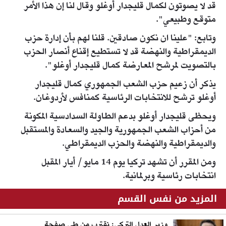
قد لا يصوتون لكمال قليجدار أوغلو وقال لنا إن هذا الأمر
متوقع وطبيعي".
وتابع: "علينا ان نكون صادقين. قلنا لهم بأن إدارة حزب
الديمقراطية والنهضة قد لا تستطيع إقناع أنصار الحزب
بالتصويت لمرشح المعارضة كمال قليجدار أوغلو".
يذكر أن زعيم حزب الشعب الجمهوري كمال قليجدار
أوغلو ترشح للانتخابات الرئاسية كمنافس لأردوغان.
ويحظى قليجدار أوغلو بدعم الطاولة السدادسية المكونة
من أحزاب الشعب الجمهورية والجيد والسعادة والمستقبل
والديمقراطية والنهضة والحزب الديمقراطي.
ومن المقرر أن تشهد تركيا يوم 14 مايو/ أيار المقبل
انتخابات رئاسية وبرلمانية.
المزيد من نفس القسم
وزير العدل التركي: نقترب من طي صفحة