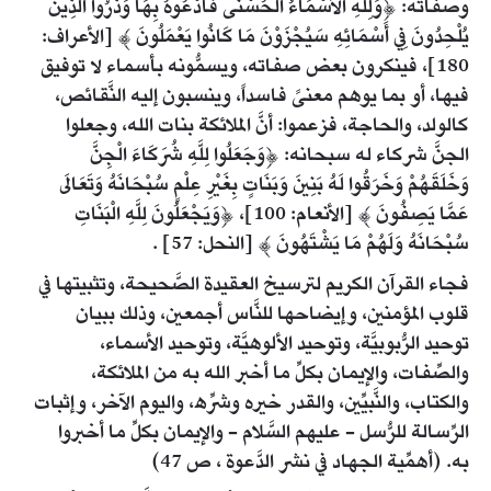
وصفاته: ﴿وَلِلَّهِ الأَسْمَاءُ الْحُسْنَى فَادْعُوهُ بِهَا وَذَرُوا الَّذِينَ
يُلْحِدُونَ فِي أَسْمَائِهِ سَيُجْزَوْنَ مَا كَانُوا يَعْمَلُونَ ﴾ [الأعراف:
180]، فينكرون بعض صفاته، ويسمُّونه بأسماء لا توفيق
فيها، أو بما يوهم معنىً فاسداً، وينسبون إليه النَّقائص،
كالولد، والحاجة، فزعموا: أنَّ الملائكة بنات الله، وجعلوا
الجنَّ شركاء له سبحانه: ﴿وَجَعَلُوا لِلَّهِ شُرَكَاءَ الْجِنَّ
وَخَلَقَهُمْ وَخَرَقُوا لَهُ بَنِينَ وَبَنَاتٍ بِغَيْرِ عِلْمٍ سُبْحَانَهُ وَتَعَالَى
عَمَّا يَصِفُونَ ﴾ [الأنعام: 100]، ﴿وَيَجْعَلُونَ لِلَّهِ الْبَنَاتِ
سُبْحَانَهُ وَلَهُمْ مَا يَشْتَهُونَ ﴾ [النحل: 57] .
فجاء القرآن الكريم لترسيخ العقيدة الصَّحيحة، وتثبيتها في
قلوب المؤمنين، وإيضاحها للنَّاس أجمعين، وذلك ببيان
توحيد الرُّبوبيَّة، وتوحيد الألوهيَّة، وتوحيد الأسماء،
والصِّفات، والإيمان بكلِّ ما أخبر الله به من الملائكة،
والكتاب، والنَّبيِّين، والقدر خيره وشرِّه، واليوم الآخر، وإثبات
الرِّسالة للرُّسل - عليهم السَّلام - والإيمان بكلِّ ما أخبروا
به. (أهمِّية الجهاد في نشر الدَّعوة ، ص 47)