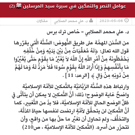
عوامل النصر والتمكين في سيرة سيد المرسلين ﷺ (2)
2023-05-08
د. علي محمد الصلّابي
مقالات
د. علي محمد الصلابي - خاص ترك برس
من السُّنن المهمَّة على طريق النُّهوض: السُّنَّة الَّتي يقرِّرها
قول الله تعالى: ﴿لَهُ مُعَقِّبَاتٌ مِنْ بَيْنِ يَدَيْهِ وَمِنْ خَلْفِهِ
يَحْفَظُونَهُ مِنْ أَمْرِ اللَّهِ إِنَّ اللَّهَ لاَ يُغَيِّرُ مَا بِقَوْمٍ حَتَّى يُغَيِّرُوا
مَا بِأَنْفُسِهِمْ وَإِذَا أَرَادَ اللَّهُ بِقَوْمٍ سُوءًا فَلاَ مَرَدَّ لَهُ وَمَا لَهُمْ
مِنْ دُونِهِ مِنْ وَالٍ ﴾ [الرعد: 11] .
وارتباط هذه السُّنَّة الرَّبَّانيَّة بالتَّمكين للأمَّة الإسلاميَّة
واضحٌ غاية الوضوح؛ ذلك: أنَّ التَّمكين لا يمكن أن يتأتَّى في
ظلِّ الوضع الحالي للأمَّة الإسلاميَّة، فلا بدَّ من التَّغيير، كما
أنَّ التَّمكين لن يتحقَّق لأمَّةٍ ارتضت لنفسها حياة المذلَّة،
والتخلُّف، ولم تحاول أن تغيِّر ما حلَّ بها من واقعٍ، وأن
تتحرَّر من أسره. (التَّمكين للأمَّة الإسلاميَّة ، ص210)