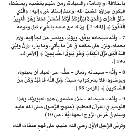
بالخلافة، والإمامة، والسيادة، ومن منهم يغضب، ويسخط،
فيكون جزاؤه غضبَ الله، وعدمَ إسناد شيءٍ إليه: ﴿الَّذِي
خَلَقَ الْمَوْتَ وَالْحَيَاةَ لِيَبْلُوَكُمْ أَيُّكُمْ أَحْسَنُ عَمَلاً وَهُوَ الْعَزِيزُ
الْغَفُورُ ﴾ [الملك: 2]، وذلك مع علمه بالشَّيء قبل وقوعه.
7 - وأنَّه سبحانه يوفِّق، ويؤيِّد، وينصر من لجأ إليه، ولاذ
بحماه، ونزل على حكمه في كلِّ ما يأتي، وما يذر: ﴿إِنَّ وَلِيِّيَ
اللَّهُ الَّذِي نَزَّلَ الْكِتَابَ وَهُوَ يَتَوَلَّى الصَّالِحِينَ ﴾ [الأعراف:
196] .
8 - وأنَّه - سبحانه وتعالى - حقُّه على العباد أن يعبدوه،
ويوحِّدوه، فلا يشركوا به شيئاً: ﴿بَلِ اللَّهَ فَاعْبُدْ وَكُنْ مِنَ
الشَّاكِرِينَ ﴾ [الزمر: 66] .
9 - وأنَّه - سبحانه - حدَّد مضمون هذه العبوديَّة، وهذا
التَّوحيد في القرآن العظيم. (منهج الرَّسول صلى الله عليه
وسلم في غرس الرُّوح الجهاديَّة ، ص 10)
وتربَّى الرَّعيل الأوَّل رضي الله عنهم، على فهم صفات الله،