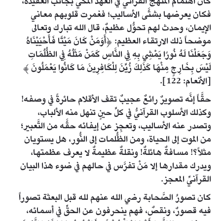
كان اهتمام المنهج القرآنيِّ في العهد المكيِّ بجانب العقيدة،
فكان يعرضها بشتَّى الأساليب؛ فغمرت قلوبهم معاني
الإيمان، وحدث لهم تحوُّل عظيمٌ، قال الله تبارك وتعالى
موضحاً ذلك الارتقاء العظيم: ﴿أَوَمَنْ كَانَ مَيْتًا فَأَحْيَيْنَاهُ
وَجَعَلْنَا لَهُ نُورًا يَمْشِي بِهِ فِي النَّاسِ كَمَنْ مَثَلُهُ فِي الظُّلُمَاتِ
لَيْسَ بِخَارِجٍ مِنْهَا كَذَلِكَ زُيِّنَ لِلْكَافِرِينَ مَا كَانُوا يَعْمَلُونَ ﴾
[الأنعام: 122].
حقَّاً إنَّه تصويرٌ رائعٌ عجيبٌ تقف الأقلام حائرةً في وصفه!
وكذلك الأسلوب القرآنيُّ في كلِّ حينٍ تنهل منه الألباب،
وتصدر عنه الأساليب، وتعجِز عن إيفائه حقَّه من التَّعبير؛
من الموت إلى الحياة، ومن الظُّلمات إلى النُّور، هل يستويان
مثلاً؟! مسافةٌ هائلةٌ! ونقلةٌ عظيمةٌ لا يعرف عظمتها،
ويدرك مقدارها إلا مَنْ تفرَّس في حالهم في ضوء هذا البيان
القرآنيِّ المعجز.
كان تصورُ الصَّحابة رضي الله عنهم لله قبل البعثة تصوراً
فيه قصورٌ، ونقصٌ، فهم ينحرفون عن الحقِّ في أسمائه،