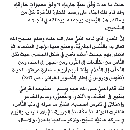
حدث ما حدث وَفْقَ سنَّةٍ جاريةٍ، لا وفق معجزاتٍ خارقةٍ،
وقد قام ذلك البناء على رصيد الفطرة المدَّخرة لكلِّ من
يستنفد هذا الرَّصيد، ويجمعه، ويطلقه في اتِّجاهه
الصَّحيح».
إنَّ التَّغيير الَّذي قاده النَّبيُّ صلى الله عليه وسلم بمنهج الله
تعالى بدأ بالنَّفس البشريَّة، وصنع منها الرِّجال العظماء، ثمَّ
انطلق بهم ليحدث أعظم تغيير في شكل المجتمع، حيث نقل
النَّاس من الظُّلمات إلى النُّور، ومن الجهل إلى العلم، ومن
التَّخلُّف إلى التَّقدُّم، وأنشأ بهم أروع حضارةٍ عرفتها الحياة.
(نفوس ودروس في إطار التَّصوير القراني ، ص 367)
لقد قام النَّبيُّ صلى الله عليه وسلم - بمنهجه القرآنيِّ -
بتغيير في العقائد، والأفكار، والتَّصوُّر، وعالم المشاعر
والأخلاق في نفوس أصحابه؛ فتغيَّر ما حوله في دنيا النَّاس،
فتغيَّرت المدينة، ثمَّ مكَّة، ثمَّ الجزيرة، ثمَّ بلاد فارس، والرُّوم
في حركةٍ عالميَّةٍ تسبِّح، وتذكر خالقها بالغدوِّ، والاصال.