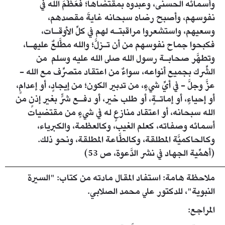
وأسمائه الحسنى، وعبدوه بمقتضاها؛ فَعَظُمَ الله في
نفوسهم، وأصبح رضاه سبحانه غايةَ مقصدهم،
وسعيهم، واستشعروا مراقبتـه لهم في كلِّ الأوقـات،
فكبحوا جماح نفوسهم من أن تـزلَّ؛ والله مطَّلعٌ عليهـا،
وتطهَّر صحابـة رسول الله صلى الله عليه وسلم من
الشِّرك بجميع أنواعه، سواءٌ من اعتقاد متصرِّف مع الله -
عزَّ وجلَّ - في أيِّ شيءٍ، من تدبير الكون؛ من إيجادٍ، أو إعدامٍ،
أو إحياءٍ، أو إماتـةٍ، أو طلب خير، أو دفـع شرٍّ بغير إذنٍ من
الله سبحانه، أو اعتقاد منازعٍ له في شيءٍ من مقتضيات
أسمائه وصفاته، كعلم الغيب، وكالعظمة، والكبرياء،
وكالحاكميَّة المطلقة، وكالطَّاعة المطلقة، ونحو ذلك.
(أهمِّية الجهاد في نشر الدَّعوة، ص 53)
ملاحظة هامة: استفاد المقال مادته من كتاب: "السيرة
النبوية"، للدكتور علي محمد الصلابي.
المراجع: