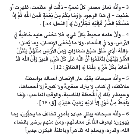
3 - وأنَّه تعالى مصدر كلِّ نعمةٍ - دَقَّت أو عظمت، ظهرت أو
خفيت - في هذا الوجود ﴿وَمَا بِكُمْ مِنْ نِعْمَةٍ فَمِنَ اللَّهِ ثُمَّ إِذَا
مَسَّكُمُ الضُّرُّ فَإِلَيْهِ تَجْأَرُونَ ﴾ [النحل: 53] .
4 - وأنَّ علمه محيطٌ بكلِّ شيءٍ، فلا تخفى عليه خافيةٌ في
الأرض، ولا في السَّماء، ولا ما يُخفي الإنسان، وما يُعلن:
﴿اللَّهُ الَّذِي خَلَقَ سَبْعَ سَمَاوَاتٍ وَمِنَ الأَرْضِ مِثْلَهُنَّ يَتَنَزَّلُ
الأَمْرُ بَيْنَهُنَّ لِتَعْلَمُوا أَنَّ اللَّهَ عَلَى كُلِّ شَيْءٍ قَدِيرٌ وَأَنَّ اللَّهَ قَدْ
أَحَاطَ بِكُلِّ شَيْءٍ عِلْمًا ﴾ [الطلاق: 12] .
5 - وأنَّه سبحانه يقيِّد على الإنسان أعماله بواسطة
ملائكته، في كتابٍ لا يترك صغيرةً ولا كبيرةً إلا أحصاها،
وسينشر ذلك في اللَّحظة المناسبة، والوقت المناسب: ﴿مَا
يَلْفِظُ مِنْ قَوْلٍ إِلاَّ لَدَيْهِ رَقِيبٌ عَتِيدٌ﴾ [ق: 18] .
6 - وأنَّه سبحانه يبتلي عباده بأمورٍ تخالف ما يحبُّون، وما
يَهوون؛ ليعرف النَّاسُ معادنَهم، ومن منهم يرضى بقضاء
الله، وقدره، ويسلم له ظاهراً وباطناً، فيكون جديراً