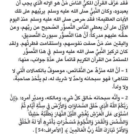
فقد عَرَّف القرآن المكيُّ الناسَ مَنْ هو الإله الَّذي يجب أن
يعبدوه، وكان النَّبيُّ صلى الله عليه وسلم يربِّيهم على تلك
الآيات العظيمة؛ فقد حرص صلى الله عليه وسلم منذ اليوم
الأوَّل على أن يعطي النَّاس التَّصوُّر الصَّحيح عن ربِّهم، وعن
حقِّه عليهم مدركاً: أنَّ هذا التَّصوُّر سيورث التَّصديق،
واليقين عند مَنْ صفت نفوسهم، واستقامت فطرتُهم. ولقد
كان تركيز النَّبيِّ صلى الله عليه وسلم في هذا التَّصوُّر
المستمدِّ من القرآن الكريم قائماً على عدَّة جوانب، منها:
1 - أنَّ الله منزّهٌ عن النَّقائص، موصوفٌ بالكمالات الَّتي لا
تتناهى؛ فهو سبحانه واحدٌ لا شريك له، لم يتَّخذ صاحبةً،
ولا ولداً.
2 - وأنَّه سبحانه خالق كلِّ شيءٍ، ومالكه، ومدبِّر أمره: ﴿إِنَّ
رَبَّكُمُ اللَّهُ الَّذِي خَلَقَ السَّمَاوَاتِ وَالأَرْضَ فِي سِتَّةِ أَيَّامٍ ثُمَّ
اسْتَوَى عَلَى الْعَرْشِ يُغْشِي اللَّيْلَ النَّهَارَ يَطْلُبُهُ حَثِيثًا
وَالشَّمْسَ وَالْقَمَرَ وَالنُّجُومَ مُسَخَّرَاتٍ بَأَمْرِهِ أَلاَ لَهُ الْخَلْقُ
وَالأَمْرُ تَبَارَكَ اللَّهُ رَبُّ الْعَالَمِينَ ﴾ [الأعراف:54] .