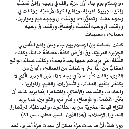
«والإسلام يوم جاء أوَّل مرَّةٍ، وقف في وجهه واقعٌ ضخمٌ،
واقع الجزيرة العربيَّة، وواقع الكرة الأرضيَّة، ووقفت في
وجهه عقائد وتصوُّرات، ووقفت في وجهه قيم وموازين،
ووقفت في وجهه أنظمةٌ، وأوضاعٌ، ووقفت في وجهه
مصالح، وعصبياتٌ.
كانت المسافة بين الإسلام يوم جاء وبين واقع النَّاس في
الجزيرة العربيَّة، وفي الأرض كافَّةً، مسافةً هائلةً، وكانت
النُّقلة الَّتي يريدهم عليها بعيدةً بعيدةً، وكانت تساند الواقع
أحقابٌ من التَّاريخ، وأشتاتٌ من المصالح، وألوانٌ من
القوى، وقفت كلُّها سدّاً في وجه هذا الدِّين الجديد، الَّذي لا
يكتفي بتغيير العقائد، والتَّصوُّرات، والقيم، والموازين،
والعادات، والتَّقاليد، والأخلاق، والمشاعر؛ إنَّما يريد كذلك أن
يغيِّر الأنظمة، والأوضاع، والشَّرائع، والقوانين، كما يريد
انتزاع قيادة البشريَّة من يد الطَّاغوت، والجاهليَّة؛ ليردَّها إلى
الله، وإلى الإسلام». (هذا الدِّين ، لسيد قطب ، ص 51)
«ولا شكَّ: أنَّ ما حدث مرَّةً يمكن أن يحدث مرَّةً أخرى، فقد