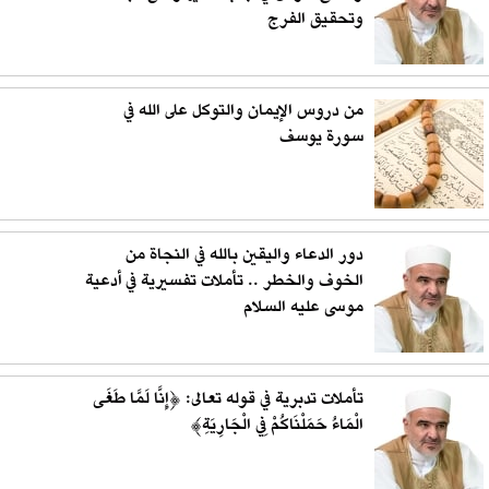
وتحقيق الفرج
من دروس الإيمان والتوكل على الله في
سورة يوسف
دور الدعاء واليقين بالله في النجاة من
الخوف والخطر .. تأملات تفسيرية في أدعية
موسى عليه السلام
تأملات تدبرية في قوله تعالى: ﴿إِنَّا لَمَّا طَغَى
الْمَاءُ حَمَلْنَاكُمْ فِي الْجَارِيَةِ﴾