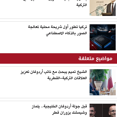
التركية
تركيا تطور أول شريحة محلية لمعالجة
الصور بالذكاء الاصطناعي
مواضيع متعلقة
الشيخ تميم يبحث مع نائب أردوغان تعزيز
العلاقات التركية-القطرية
قبل جولة أردوغان الخليجية.. يلماز
وشيمشك يزوران قطر