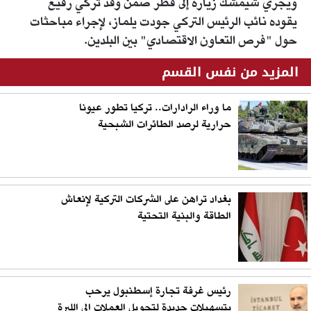
ويجري شيمشك زيارة إلى قطر ضمن وفد تركي رفيع
يقوده نائب الرئيس التركي جودت يلماز، لإجراء مباحثات
حول "فرص التعاون الاقتصادي" بين البلدين.
المزيد من نفس القسم
ما وراء الرادارات.. تركيا تطور عيونا
حرارية لرصد الطائرات الشبحية
بغداد تراهن على الشركات التركية لإنعاش
الطاقة والبنية التحتية
رئيس غرفة تجارة إسطنبول يرحب
بتسهيلات جديدة لتحويل العملات إلى الليرة