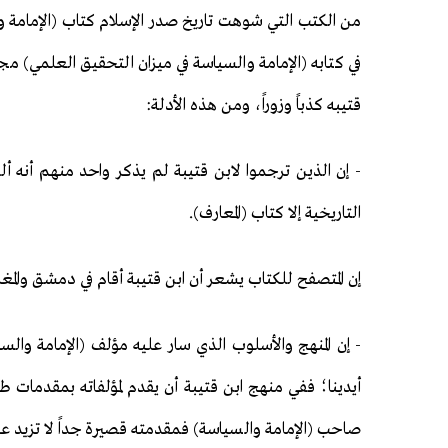
من الكتب التي شوهت تاريخ صدر الإسلام كتاب (الإمامة وا
في كتابه (الإمامة والسياسة في ميزان التحقيق العلمي) مج
قتيبه كذباً وزوراً، ومن هذه الأدلة:
- إن الذين ترجموا لابن قتيبة لم يذكر واحد منهم أنه ألف
التاريخية إلا كتاب (المعارف).
إن المتصفح للكتاب يشعر أن ابن قتيبة أقام في دمشق والمغر
- إن المنهج والأسلوب الذي سار عليه مؤلف (الإمامة والس
أيدينا؛ ففي منهج ابن قتيبة أن يقدم لمؤلفاته بمقدمات
صاحب (الإمامة والسياسة) فمقدمته قصيرة جداً لا تزيد عل