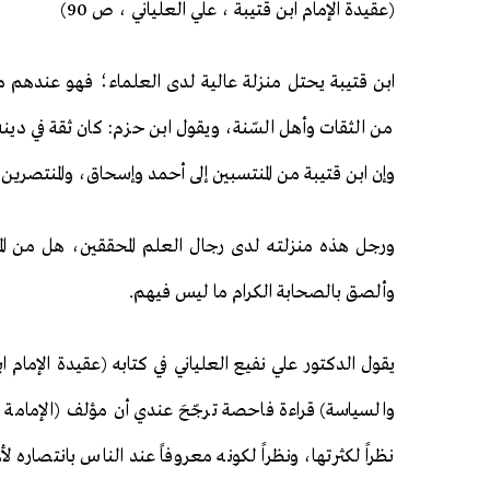
(عقيدة الإمام ابن قتيبة ، علي العلياني ، ص 90)
ابن قتيبة يحتل منزلة عالية لدى العلماء؛ فهو عندهم من
من الثقات وأهل السّنة، ويقول ابن حزم: كان ثقة في دي
وإن ابن قتيبة من المنتسبين إلى أحمد وإسحاق، والمنتصرين لمذ
ورجل هذه منزلتـه لدى رجال العلم المحققين، هل من الم
وألصق بالصحابة الكرام ما ليس فيهم.
يقول الدكتور علي نفيع العلياني في كتابه (عقيدة الإمام 
والسياسة) قراءة فاحصة ترجّحَ عندي أن مؤلف (الإمامة و
نظراً لكثرتها، ونظراً لكونه معروفاً عند الناس بانتصار