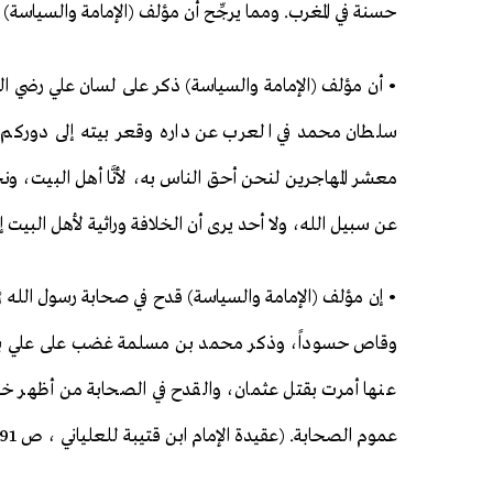
حسنة في المغرب. ومما يرجِّح أن مؤلف (الإمامة والسياسة) من ا
• أن مؤلف (الإمامة والسياسة) ذكر على لسان علي رضي الله
سلطان محمد في العرب عن داره وقعر بيته إلى دوركم وق
معشر المهاجرين لنحن أحق الناس به، لأنَّا أهل البيت، ونحن
عن سبيل الله، ولا أحد يرى أن الخلافة وراثية لأهل البيت إلا
• إن مؤلف (الإمامة والسياسة) قدح في صحابة رسول الله ﷺ
وقاص حسوداً، وذكر محمد بن مسلمة غضب على علي بن أب
عنها أمرت بقتل عثمان، والقدح في الصحابة من أظهر خصائ
عموم الصحابة. (عقيدة الإمام ابن قتيبة للعلياني ، ص 91)