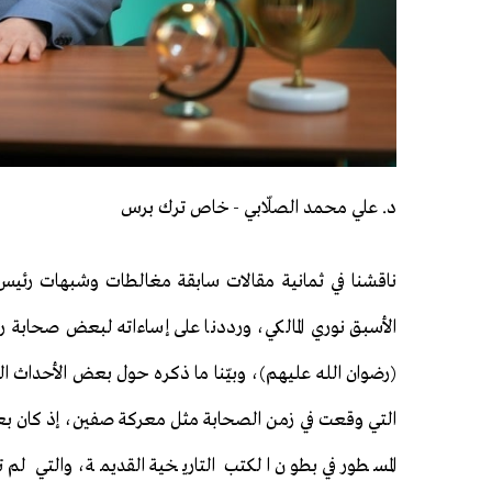
د. علي محمد الصلّابي - خاص ترك برس
ناقشنا في ثمانية مقالات سابقة مغالطات وشبهات رئيس ا
الأسبق نوري المالكي، ورددنا على إساءاته لبعض صحابة ر
(رضوان الله عليهم)، وبيّنا ما ذكره حول بعض الأحداث الت
التي وقعت في زمن الصحابة مثل معركة صفين، إذ كان ب
المسطور في بطون الكتب التاريخية القديمة، والتي لم 