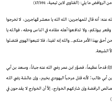
لروافض ما يلي: (الفتاوى لابن تيمية، 17/391)
 عنه: أنه قال للمهاجرين: الله الله يا معشر المهاجرين، لا تخرجوا
عر بيوتكم، ولا تدافعوا أهله مقامه في الناس وحقه، فوالله يا
 أحق بهذا الأمر منكم... والله إنه لفينا، فلا تتبعوا الهوى فتضلوا
َّ الشيعة.
 قدحاً عظيماً، فصوَّر ابن عمر رضي الله عنه جباناً، وسعد بن أبي
ي طالب؛ لأنه قتل مرحباً اليهودي بخيبر، وإن عائشة رضي الله
ص الرافضة وإن شاركهم الخوارج، إلاَّ أن الخوارج لا يقدحون في