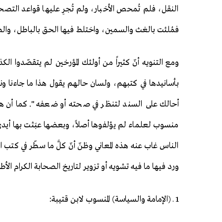
النقل، فلم تُمحص الأخبار، ولم تُجرِ عليها قواعد الت
فمُلئت بالغث والسمين، واختلط فيها الحق بالباطل، وال
ومع التنويه أنّ كثيراً من أولئك المؤرخين لم يتقصّدوا الك
بأسانيدها في كتبهم، ولسان حالهم يقول هذا ما جاءنا و
أحالك على السند لتنظر في صحته أو ضعفه". كما أن ه
منسوب لعلماء لم يؤلفوها أصلاً، وبعضها عبَثت بها أيدي
الناس غاب عنه هذه المعاني وظنّ أنّ كلَّ ما سطّر في ك
ورد فيها ما فيه تشويه أو تزوير لتاريخ الصحابة الكرام الأ
1 ـ (الإمامة والسياسة) المنسوب لابن قتيبة: