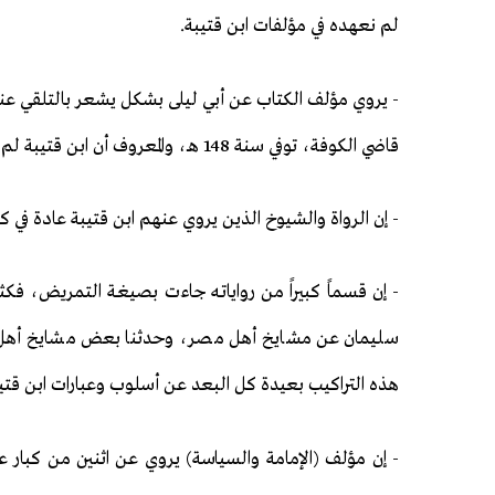
لم نعهده في مؤلفات ابن قتيبة.
- يروي مؤلف الكتاب عن أبي ليلى بشكل يشعر بالتلقي عنه،
قاضي الكوفة، توفي سنة 148 هـ، والمعروف أن ابن قتيبة لم يولد إلا سنة 213 هـ أي: بعد وفاة ابن أبي ليلى بخمسة وستين عاماً.
- إن الرواة والشيوخ الذين يروي عنهم ابن قتيبة عادة في
- إن قسماً كبيراً من رواياتـه جاءت بصيغـة التمريض، فك
سليمان عن مشايخ أهل مصر، وحدثنا بعض مشايخ أهل ال
هذه التراكيب بعيدة كل البعد عن أسلوب وعبارات ابن قتيب
- إن مؤلف (الإمامة والسياسة) يروي عن اثنين من كبار 