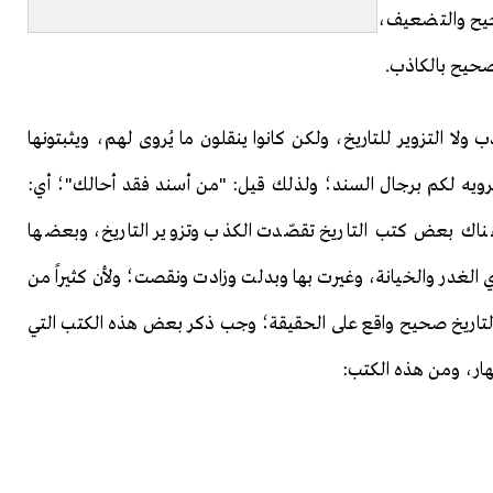
صحيح والتضعيف،
صحيح بالكاذب.
ذب ولا التزوير للتاريخ، ولكن كانوا ينقلون ما يُروى لهم، ويثبتونها
نرويه لكم برجال السند؛ ولذلك قيل: "من أسند فقد أحالك"؛ أي:
ناك بعض كتب التاريخ تقصّدت الكذب وتزوير التاريخ، وبعضها
 الغدر والخيانة، وغيرت بها وبدلت وزادت ونقصت؛ ولأن كثيراً من
تب التاريخ صحيح واقع على الحقيقة؛ وجب ذكر بعض هذه الكتب التي
طهار، ومن هذه الكتب: