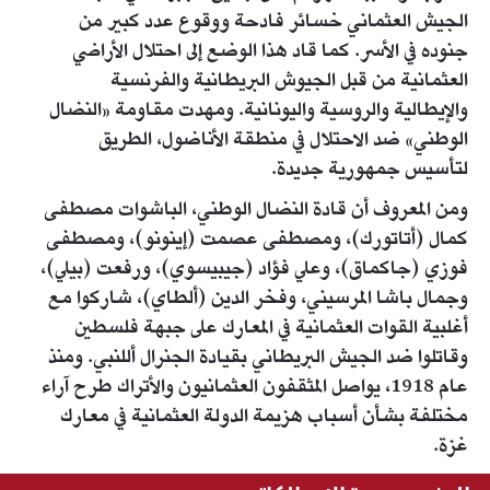
الجيش العثماني خسائر فادحة ووقوع عدد كبير من
جنوده في الأسر. كما قاد هذا الوضع إلى احتلال الأراضي
العثمانية من قبل الجيوش البريطانية والفرنسية
والإيطالية والروسية واليونانية. ومهدت مقاومة «النضال
الوطني» ضد الاحتلال في منطقة الأناضول، الطريق
لتأسيس جمهورية جديدة.
ومن المعروف أن قادة النضال الوطني، الباشوات مصطفى
كمال (أتاتورك)، ومصطفى عصمت (إينونو)، ومصطفى
فوزي (جاكماق)، وعلي فؤاد (جيبيسوي)، ورفعت (بيلي)،
وجمال باشا المرسيني، وفخر الدين (ألطاي)، شاركوا مع
أغلبية القوات العثمانية في المعارك على جبهة فلسطين
وقاتلوا ضد الجيش البريطاني بقيادة الجنرال أللنبي. ومنذ
عام 1918، يواصل المثقفون العثمانيون والأتراك طرح آراء
مختلفة بشأن أسباب هزيمة الدولة العثمانية في معارك
غزة.