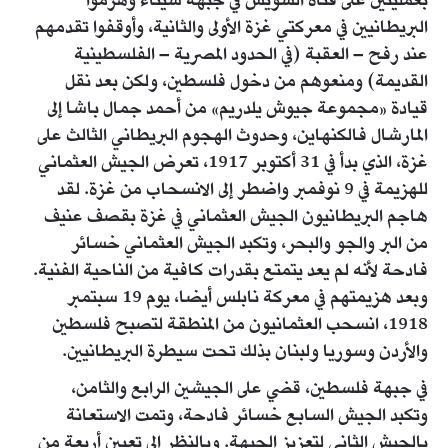
بعمليتين على قناة السويس في جبهة سيناء وهزموا
البريطانيين في معركتي غزة الأولى والثانية، وأوقفوا تقدمهم
عند رفح – العقبة (في الحدود المصرية – الفلسطينية
القديمة) ومنعوهم من دخول فلسطين، ولكن بعد نقل
قيادة «مجموعة جيوش يلدريم» من أحمد جمال باشا إلى
المارشال فالكنهاين، وحدوث الهجوم البريطاني الثالث على
غزة، الذي بدأ في 31 أكتوبر 1917، تعرض الجيش العثماني
للهزيمة في 9 نوفمبر واضطر إلى الانسحاب من غزة. لقد
هاجم البريطانيون الجيش العثماني في غزة بقصف عنيف
من البر والجو والبحر، وتكبد الجيش العثماني خسائر
فادحة لأنه لم يعد يتمتع بقدرات كافية من الناحية الفنية.
وبعد هزيمتهم في معركة نابلس أيضا، يوم 19 سبتمبر
1918، انسحب العثمانيون من المنطقة لتصبح فلسطين
والأردن وسوريا ولبنان بذلك تحت سيطرة البريطانيين.
في جبهة فلسطين، قضي على الجيشين الرابع والثامن،
وتكبد الجيش السابع خسائر فادحة، وتمت الاستعانة
بالجيش الثاني لتعزيز الجبهة. وبالنظر إلى تعيين أربعة من