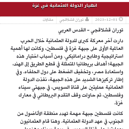
انهيار الدولة العثمانية في غزة
2023-12-01
توران قشلاقجي
مقالات
توران قشلاقجي - القدس العربي
دارت آخر معركة كبرى للدولة العثمانية خلال الحرب
العالمية الأولى على جبهة غزة في فلسطين، وكانت لها أهمية
استراتيجية وطابع دراماتيكي. ومن أسباب اختيار هذه
الجبهة؛ أهداف بريطانيا المتمثلة في قطع الطريق إلى الهند،
واستعادة مصر، وتخفيف الضغط على دول الحلفاء. وفي
إطار تركيزها الشديد على هذه الجبهة، نفذت الدولة
العثمانية عمليتين على قناة السويس، في جبهتي سيناء
وفلسطين، ثم حاولت وقف التقدم البريطاني في معارك
غزة.
كانت فلسطين جبهة مهمة تهدد منطقة الأناضول من
الجنوب في عهد الدولة العثمانية. وهنا قام العثمانيون