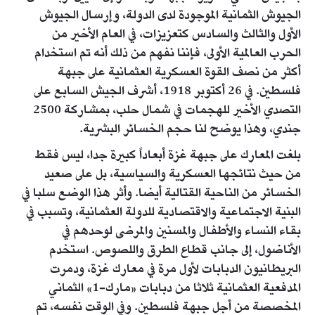
الجيوش الثمانية الموجودة لدى الدولة، وإرسال الجيوش
الأول والثالث والسادس كتعزيزات، في العام الأخير من
الحرب العالمية الأولى، فإننا نفهم من ذلك أنه تم استخدام
أكثر من نصف القوة العسكرية العثمانية على جبهة
فلسطين. في 26 أكتوبر 1918، أشرف الجيش السابع على
التصدي الأخير للهجمات في شمال حلب، بمشاركة 2500
جندي، وهذا يوضح لنا حجم الخسائر البشرية.
بلغت المعارك على جبهة غزة أبعاداً كبيرة جدا، ليس فقط
من حيث نتائجها العسكرية والسياسية، بل على صعيد
الخسائر من الناحية القتالية أيضا. وأثر هذا الوضع سلبا في
البنية الاجتماعية والاقتصادية للدولة العثمانية، وتسبب في
بقاء النساء والأطفال والمسنين والمرضى لوحدهم في
الأناضول، إلى جانب قطاع الطرق واللصوص. استخدم
البريطانيون الدبابات لأول مرة في معارك غزة، ودمرت
المدفعية العثمانية ثلاثا من دبابات «مارك-1» الثماني
المخصصة من أجل جبهة فلسطين. وفي الوقت نفسه، تم