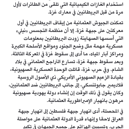
استخدام الغازات الكيميائية التي تلقى من الطائرات لأول
مرة من قبل البريطانيين في معارك غزة.
تمكنت الجيوش العثمانية من إيقاف البريطانيين في أول
معركتين على جبهة غزة. إلا أن منظمة التجسس «نيلي»
التي أسسها الصهاينة زودت البريطانيين بمعلومات
عسكرية مهمة مثل وضع الجنود ومواقع الأسلحة الكبيرة
ومراكز آبار المياه، ما أدى إلى سقوط غزة في المعركة الثالثة.
وبعد سقوط جبهة غزة، تسارع التراجع العثماني في بلاد
الشام. وفي حرب غزة، قاتلت الوحدة العسكرية الصهيونية،
بقيادة الزعيم الصهيوني الأمريكي ذي الأصول الروسية
فلاديمير جابوتنسكي، إلى جانب البريطانيين ضد العثمانيين،
وكان يقول في ذلك الوقت إن إنشاء دولة يهودية صهيونية
مرهون بانهيار الإمبراطورية العثمانية.
في المحصلة، أدى انهيار جبهة فلسطين إلى انهيار جبهة
العراق لاحقا وإنهاء قدرة الدولة العثمانية على مواصلة
الحرب. وتسببت الهزائم على جميع الجبهات في تكبد