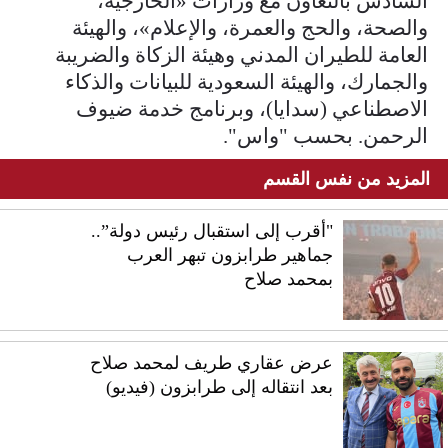
السادس بالتعاون مع وزارات «الخارجية،
والصحة، والحج والعمرة، والإعلام»، والهيئة
العامة للطيران المدني وهيئة الزكاة والضريبة
والجمارك، والهيئة السعودية للبيانات والذكاء
الاصطناعي (سدايا)، وبرنامج خدمة ضيوف
الرحمن. بحسب "واس".
المزيد من نفس القسم
"أقرب إلى استقبال رئيس دولة”..
جماهير طرابزون تبهر العرب
بمحمد صلاح
عرض عقاري طريف لمحمد صلاح
بعد انتقاله إلى طرابزون (فيديو)