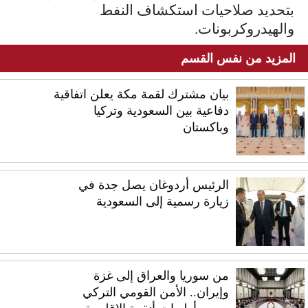
بتحديد صلاحيات استكشاف النفط
والهيدروكربونات.
المزيد من نفس القسم
بيان مشترك لقمة مكة يعلن اتفاقية
دفاعية بين السعودية وتركيا
وباكستان
الرئيس أردوغان يصل جدة في
زيارة رسمية إلى السعودية
من سوريا والعراق إلى غزة
وإيران.. الأمن القومي التركي