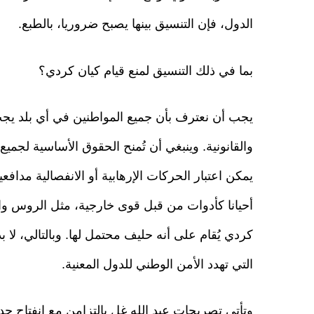
الدول، فإن التنسيق بينها يصبح ضروريا، بالطبع.
بما في ذلك التنسيق لمنع قيام كيان كردي؟
يجب أن نعترف بأن جميع المواطنين في أي بلد يجب 
والقانونية. وينبغي أن تُمنح الحقوق الأساسية لجميع
يمكن اعتبار الحركات الإرهابية أو الانفصالية مد
أحيانا كأدوات من قبل قوى خارجية، مثل الروس وال
كردي يُقام على أنه حليف محتمل لها. وبالتالي، لا ب
التي تهدد الأمن الوطني للدول المعنية.
وتأتي تصريحات عبد الله غل بالتزامن مع انفتاح ج