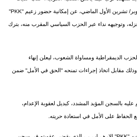
زعيم حزب الحركة القومية دولت بهتشلي، في أكتوبر/ تشرين الأول الماضي، عن إمكانية حضور زعيم "PKK"
 عزله، وتوجيهه نداء عبر الحزب السياسي المقرب منه، بترك
 لحزب الديمقراطية ومساواة الشعوب، ليعلن إنهاء
، وذلك مقابل اتخاذ إجراءات تمنحه "الحق في الأمل" ضمن
يه بالسجن المؤبد المشدد، كبديل لعقوبة الإعدام،
ع الحفاظ على الأمل في استعادة حريته.
وينطبق هذا المفهوم على حالة عبد الله أوجلان، زعيم "PKK" الإرهـ،ـابـ،ـي، الذي يقضي عقوبته في سجن