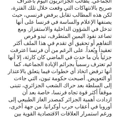
الجماعي. يطالب الجزائريون اليوم باعتراف
صريح بالانتهاكات التي وقعت خلال تلك الفترة،
لكن هذه المطالب تقابل برفض فرنسي، حيث
يصنفها الإعلام والساسة في فرنسا على أنها
تدخل في الشؤون الداخلية والاستفزاز. ومع
تصاعد نفوذ اليمين المتطرف، تبدو فرص
التفاهم أو تحقيق أي تقدم في هذا الملف أكثر
تعقيداً وبُعداً. على الرغم من أن فرنسا اعترفت
جزئياً بأن ما حدث في الماضي كان كارثة، إلا أنها
لم تعترف رسمياً بجرائم الإبادة الجماعية، كما
أنها ترفض اتخاذ أي خطوات فيما يتعلق بالاعتذار
أو التعويض. أصبحت حكومة تبون، التي جاءت
إلى السلطة بعد حراك الشعب الجزائري، تتبنى
موقفاً أكثر قوة تجاه فرنسا، خاصة بعد أن
ازدادت أهمية الجزائر كمصدر الغاز الطبيعي إلى
أوروبا في أعقاب حرب أوكرانيا. من جهة أخرى،
ورغم استمرار العلاقات الاقتصادية القوية بين