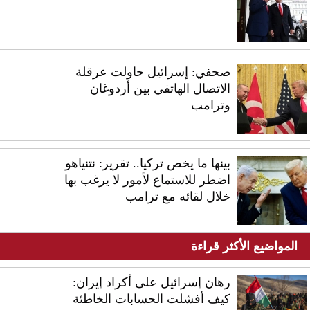
صحفي: إسرائيل حاولت عرقلة
الاتصال الهاتفي بين أردوغان
وترامب
بينها ما يخص تركيا.. تقرير: نتنياهو
اضطر للاستماع لأمور لا يرغب بها
خلال لقائه مع ترامب
المواضيع الأكثر قراءة
رهان إسرائيل على أكراد إيران:
كيف أفشلت الحسابات الخاطئة